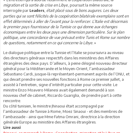
migration et la sortie de crise en Libye
, poursuit la même source
interrogée par
,
était placé sous de bons augures. Les deux
Leaders
parties qui se sont félicités de la coopération bilatérale exemplaire sont en
effet déterminés à aller de l’avant pour la renforcer. L’Italie est désormais
le premier pays fournisseur de la Tunisie ce qui donne aux échanges
économiques entre les deux pays une dimension particulière. Sur le plan
politique, une concordance de vue prévaut entre Tunis et Rome sur nombre
de questions, notamment en ce qui concerne la Libye.
»
Le dialogue politique entre la Tunisie et l’Italie se poursuivra au niveau
des directeurs généraux respectifs dans les ministères des Affaires
étrangères des deux pays. D’ailleurs, à peine désigné nouveau directeur
général pour la Méditerranée et le Moyen-Orient, l’ambassadeur
Sebastiano Cardi, jusque-là représentant-permanent auprès de l’ONU, et
qui devait prendre ses nouvelles fonctions à Rome ce premier juillet, a
assisté à l’entretien, signe d’intérêt particulier pour cette visite. Le
ministre Enzo Moavero Milanesi avait également demandé à son
nouveau chef de cabinet, Riccardo Guariglia, de prendre part à cette
rencontre.
Du côté tunisien, le ministre Jhinaoui était accompagné par
l’ambassadeur de Tunisie à Rome, Moez Sinaoui - et des membres de
l’ambassade - ainsi que Mme Fatma Omrani, directrice à la direction
générale Europe au ministère des Affaires étrangères.
Lire aussi
Jhinaoui, ce mercredi à Rome : Coopération, migration et la Libye en