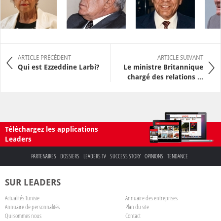
ARTICLE PRÉCÉDENT
ARTICLE SUIVANT
Qui est Ezzeddine Larbi?
Le ministre Britannique
chargé des relations ...
Téléchargez les applications
Leaders
PARTENAIRES
DOSSIERS
LEADERS TV
SUCCESS STORY
OPINIONS
TENDANCE
SUR LEADERS
Actualités Tunisie
Annuaire des entreprises
Annuaire de personnalités
Plan du site
Qui sommes nous
Contact