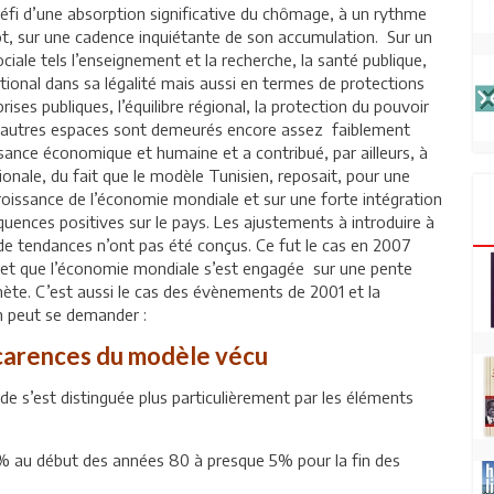
 défi d’une absorption significative du chômage, à un rythme
tôt, sur une cadence inquiétante de son accumulation. Sur un
iale tels l’enseignement et la recherche, la santé publique,
national dans sa légalité mais aussi en termes de protections
prises publiques, l’équilibre régional, la protection du pouvoir
 d’autres espaces sont demeurés encore assez faiblement
ssance économique et humaine et a contribué, par ailleurs, à
ionale, du fait que le modèle Tunisien, reposait, pour une
oissance de l’économie mondiale et sur une forte intégration
équences positives sur le pays. Les ajustements à introduire à
de tendances n’ont pas été conçus. Ce fut le cas en 2007
ée et que l’économie mondiale s’est engagée sur une pente
nète. C’est aussi le cas des évènements de 2001 et la
on peut se demander :
s carences du modèle vécu
de s’est distinguée plus particulièrement par les éléments
5% au début des années 80 à presque 5% pour la fin des