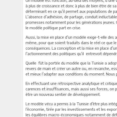
Un modèle est fonction, au-delà des moyens, d’une v
à plus de croissance et donc à plus de bien être de s
déterminant en ce qu’il permet aux populations de pa
L’absence d’adhésion, de partage, conduit inéluctable
promesses notamment pour les générations jeunes. 
le modèle politique part en crise.
Aussi, la mise en place d’un modèle exige-t-elle des
même, pour que soient traduits dans le réel ce que l
conséquences. La conception et la mise en place d’
l’actionnement des politiques qu’il entrevoit dépendra
Quelle fût la portée du modèle que la Tunisie a adopté
revers de main et créer un autre ou, en revanche, ess
et mieux l’adapter aux conditions du moment. Nous p
En effectuant une rétrospective analytique et critiq
carences et insuffisances, mais aussi ses forces, on p
être un nouveau sentier de développement.
Le modèle vécu a permis à la Tunisie d’être plus inté
l’économie, tirée par les investissements et les exp
les équilibres macro-économiques notamment de défic