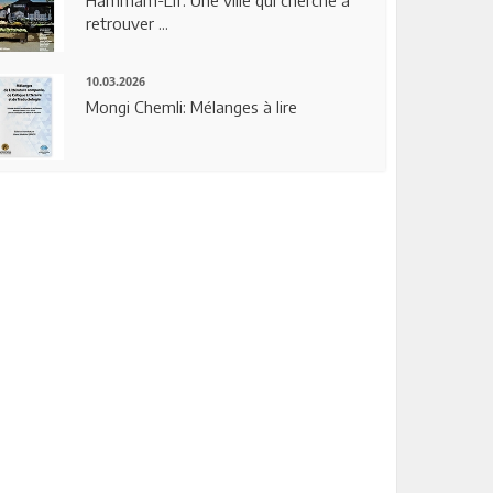
Hammam-Lif: Une ville qui cherche à
retrouver ...
10.03.2026
Mongi Chemli: Mélanges à lire