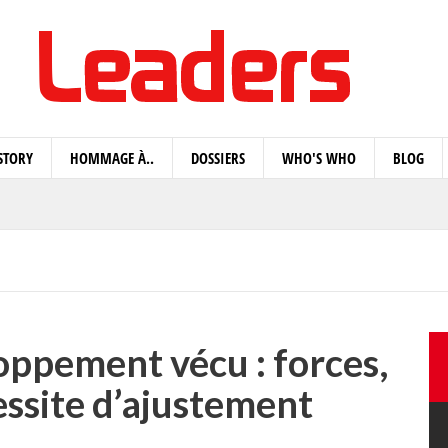
STORY
HOMMAGE À..
DOSSIERS
WHO'S WHO
BLOG
oppement vécu : forces,
essite d’ajustement