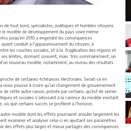
 de tout bord, spécialistes, politiques et humbles citoyens
voir le modèle de développement du pays voire même
e vécu jusqu’en 2010 a engendré les conséquences
1, ayant conduit à l’appauvrissement du citoyen, à
tre les couches sociales, et à la fragilisation des régions et
ntré ses limites, donnant souvent, mais très sommairement, un
urs d’un nouveau modèle, notamment, au niveau des résultats
approche de certaines échéances électorales. Serait-ce en
 qui nous pousse à croire qu’un changement de gouvernement
se de cette autre raison, prônée par certains, qu’est de semer
litiques et sociales s’adossant à la carence du modèle existant
, où que certains succès se profilent à l’horizon.
un autre modèle dont les effets pourraient annuler largement les
ent examiner et analyser celui-ci en ajustant ses paramètres
oir des effets plus larges et mieux partagés des conséquences