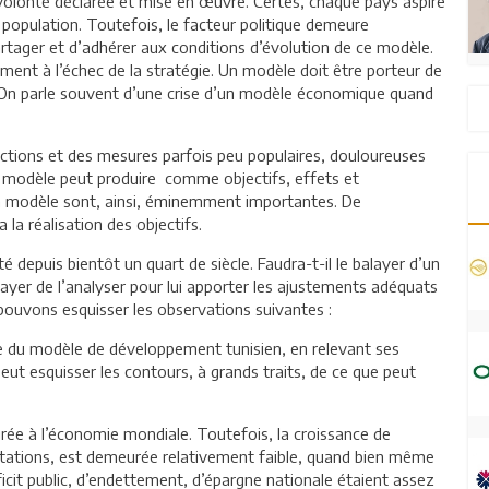
olonté déclarée et mise en œuvre. Certes, chaque pays aspire
a population. Toutefois, le facteur politique demeure
rtager et d’adhérer aux conditions d’évolution de ce modèle.
ment à l’échec de la stratégie. Un modèle doit être porteur de
On parle souvent d’une crise d’un modèle économique quand
 actions et des mesures parfois peu populaires, douloureuses
e modèle peut produire comme objectifs, effets et
un modèle sont, ainsi, éminemment importantes. De
 la réalisation des objectifs.
 depuis bientôt un quart de siècle. Faudra-t-il le balayer d’un
ayer de l’analyser pour lui apporter les ajustements adéquats
ouvons esquisser les observations suivantes :
ue du modèle de développement tunisien, en relevant ses
eut esquisser les contours, à grands traits, de ce que peut
grée à l’économie mondiale. Toutefois, la croissance de
ortations, est demeurée relativement faible, quand bien même
it public, d’endettement, d’épargne nationale étaient assez