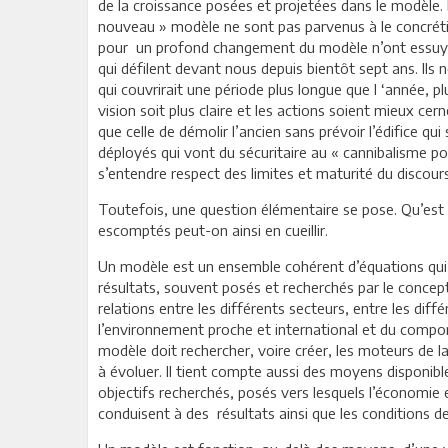
de la croissance posées et projetées dans le modèle.
nouveau » modèle ne sont pas parvenus à le concrétis
pour un profond changement du modèle n’ont essuyé 
qui défilent devant nous depuis bientôt sept ans. Ils
qui couvrirait une période plus longue que l ‘année, p
vision soit plus claire et les actions soient mieux cern
que celle de démolir l’ancien sans prévoir l’édifice qui 
déployés qui vont du sécuritaire au « cannibalisme polit
s’entendre respect des limites et maturité du discours 
Toutefois, une question élémentaire se pose. Qu’est c
escomptés peut-on ainsi en cueillir.
Un modèle est un ensemble cohérent d’équations qui, 
résultats, souvent posés et recherchés par le concep
relations entre les différents secteurs, entre les d
l’environnement proche et international et du compo
modèle doit rechercher, voire créer, les moteurs de la
à évoluer. Il tient compte aussi des moyens disponible
objectifs recherchés, posés vers lesquels l’économie et 
conduisent à des résultats ainsi que les conditions de 