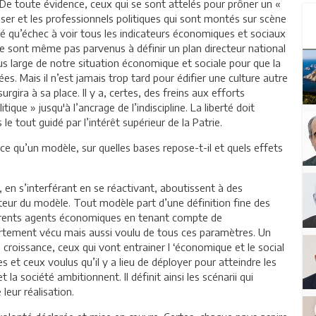
 De toute évidence, ceux qui se sont attelés pour prôner un «
er et les professionnels politiques qui sont montés sur scène
qu’échec à voir tous les indicateurs économiques et sociaux
 ne sont même pas parvenus à définir un plan directeur national
lus large de notre situation économique et sociale pour que la
ées. Mais il n’est jamais trop tard pour édifier une culture autre
surgira à sa place. Il y a, certes, des freins aux efforts
ique » jusqu'à l’ancrage de l’indiscipline. La liberté doit
le tout guidé par l’intérêt supérieur de la Patrie.
e qu’un modèle, sur quelles bases repose-t-il et quels effets
en s’interférant en se réactivant, aboutissent à des
teur du modèle. Tout modèle part d’une définition fine des
ifférents agents économiques en tenant compte de
rtement vécu mais aussi voulu de tous ces paramètres. Un
 croissance, ceux qui vont entrainer l ‘économique et le social
s et ceux voulus qu’il y a lieu de déployer pour atteindre les
la société ambitionnent. Il définit ainsi les scénarii qui
leur réalisation.