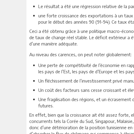
Le résultat a été une régression relative de la pa
une forte croissance des exportations à un tau
pour le début des années 90 (91-94). Ce taux éta
Ceci a été obtenu grâce à une politique macro-économi
de taux de change réel stable. Le déficit extérieur a 
d’une manière adéquate.
Au niveau des carences, on peut noter globalement:
Une perte de compétitivité de l’économie en rap
les pays de l’Est, les pays de d’Europe et les pa
Un fléchissement de l’investissement privé manu
Un coût des facteurs sans cesse croissant et éle
Une fragilisation des régions, et un écrasement 
futures.
En effet, bien que la croissance ait été assez forte,
concurrents tels la Corée du Sud, Singapour, Malaisie, T
donc d’une détérioration de la position tunisienne en
d’absorber le flux de chômage qui commence à ébranle