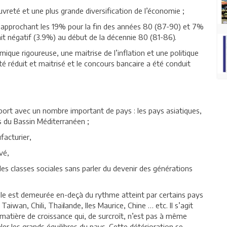
uvreté et une plus grande diversification de l’économie ;
x approchant les 19% pour la fin des années 80 (87-90) et 7%
it négatif (3.9%) au début de la décennie 80 (81-86).
que rigoureuse, une maitrise de l’inflation et une politique
été réduit et maitrisé et le concours bancaire a été conduit
port avec un nombre important de pays : les pays asiatiques,
ys du Bassin Méditerranéen ;
facturier,
vé,
des classes sociales sans parler du devenir des générations
 elle est demeurée en-deçà du rythme atteint par certains pays
aiwan, Chili, Thaïlande, Iles Maurice, Chine … etc. Il s’agit
 matière de croissance qui, de surcroît, n’est pas à même
r les grands équilibres du pays. Cette détérioration se