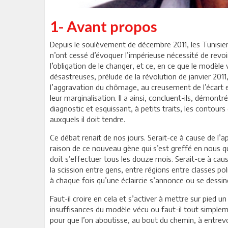
1- Avant propos
Depuis le soulèvement de décembre 2011, les Tunisiens
n’ont cessé d’évoquer l’impérieuse nécessité de re
l’obligation de le changer, et ce, en ce que le modèl
désastreuses, prélude de la révolution de janvier 201
l’aggravation du chômage, au creusement de l’écart en
leur marginalisation. Il a ainsi, concluent-ils, démo
diagnostic et esquissant, à petits traits, les conto
auxquels il doit tendre.
Ce débat renait de nos jours. Serait-ce à cause de l’
raison de ce nouveau gène qui s’est greffé en nous
doit s’effectuer tous les douze mois. Serait-ce à cau
la scission entre gens, entre régions entre classes po
à chaque fois qu’une éclaircie s’annonce ou se dessine
Faut-il croire en cela et s’activer à mettre sur pied 
insuffisances du modèle vécu ou faut-il tout simplem
pour que l’on aboutisse, au bout du chemin, à entrev