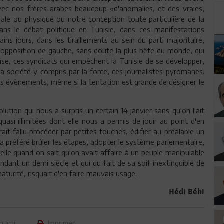
vec nos frères arabes beaucoup «d'anomalies, et des vraies,
ale ou physique ou notre conception toute particulière de la
ans le débat politique en Tunisie, dans ces manifestations
ns jours, dans les tiraillements au sein du parti majoritaire,
 opposition de gauche, sans doute la plus bête du monde, qui
aise, ces syndicats qui empêchent la Tunisie de se développer,
r la société y compris par la force, ces journalistes pyromanes.
s évènements, même si la tentation est grande de désigner le
ion qui nous a surpris un certain 14 janvier sans qu'on l'ait
uasi illimitées dont elle nous a permis de jouir au point d'en
rait fallu procéder par petites touches, édifier au préalable un
a préféré brûler les étapes, adopter le système parlementaire,
lle quand on sait qu'on avait affaire à un peuple manipulable
dant un demi siècle et qui du fait de sa soif inextinguible de
maturité, risquait d'en faire mauvais usage.
Hédi Béhi
n ami
Imprimer