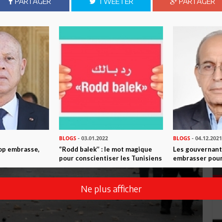
PARTAGER
TWEETER
PARTAGER
BLOGS
- 03.01.2022
BLOGS
- 04.12.2021
rop embrasse,
‘’Rodd balek’’ : le mot magique
Les gouvernant
pour conscientiser les Tunisiens
embrasser pour
Ne plus afficher