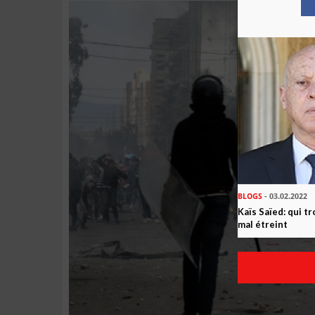
BLOGS
- 03.02.2022
Kaïs Saïed: qui t
mal étreint