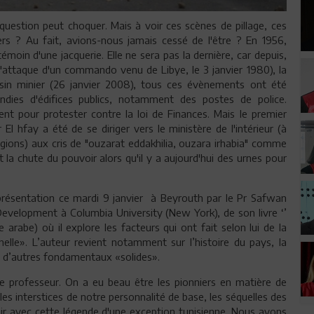
estion peut choquer. Mais à voir ces scènes de pillage, ces
iers ? Au fait, avions-nous jamais cessé de l'être ? En 1956,
témoin d'une jacquerie. Elle ne sera pas la dernière, car depuis,
(l'attaque d'un commando venu de Libye, le 3 janvier 1980), la
assin minier (26 janvier 2008), tous ces évènements ont été
dies d'édifices publics, notamment des postes de police.
ment pour protester contre la loi de Finances. Mais le premier
El hfay a été de se diriger vers le ministère de l'intérieur (à
régions) aux cris de "ouzarat eddakhilia, ouzara irhabia" comme
la chute du pouvoir alors qu'il y a aujourd'hui des urnes pour
 présentation ce mardi 9 janvier à Beyrouth par le Pr Safwan
Development à Columbia University (New York), de son livre ‘’
arabe) où il explore les facteurs qui ont fait selon lui de la
elle». L’auteur revient notamment sur l’histoire du pays, la
t d’autres fondamentaux «solides».
 professeur. On a eu beau être les pionniers en matière de
les interstices de notre personnalité de base, les séquelles des
nir avec cette légende d'une exception tunisienne. Nous avons