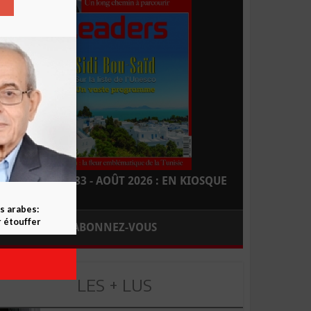
LEADERS N° 183 - AOÛT 2026 : EN KIOSQUE
s arabes:
 étouffer
ABONNEZ-VOUS
LES + LUS