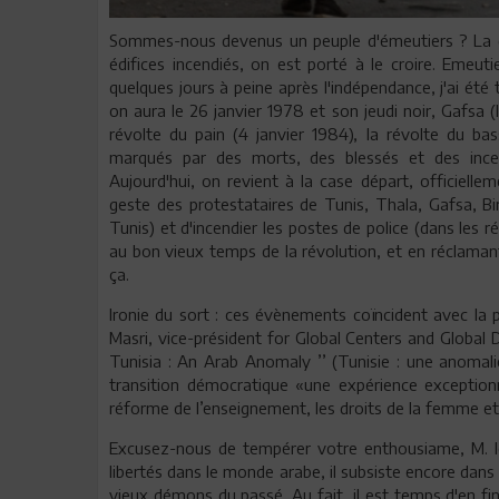
Sommes-nous devenus un peuple d'émeutiers ? La qu
édifices incendiés, on est porté à le croire. Emeut
quelques jours à peine après l'indépendance, j'ai été 
on aura le 26 janvier 1978 et son jeudi noir, Gafsa 
révolte du pain (4 janvier 1984), la révolte du b
marqués par des morts, des blessés et des incen
Aujourd'hui, on revient à la case départ, officielle
geste des protestataires de Tunis, Thala, Gafsa, Bir 
Tunis) et d'incendier les postes de police (dans les 
au bon vieux temps de la révolution, et en réclamant 
ça.
Ironie du sort : ces évènements coïncident avec la
Masri, vice-président for Global Centers and Global 
Tunisia : An Arab Anomaly ’’ (Tunisie : une anomalie 
transition démocratique «une expérience exceptionn
réforme de l’enseignement, les droits de la femme e
Excusez-nous de tempérer votre enthousiame, M. le
libertés dans le monde arabe, il subsiste encore dans 
vieux démons du passé. Au fait, il est temps d'en fi