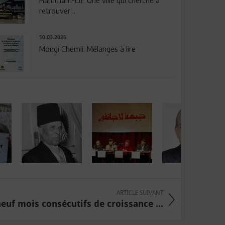
Hammam-Lif: Une ville qui cherche à
retrouver ...
10.03.2026
Mongi Chemli: Mélanges à lire
ARTICLE SUIVANT
neuf mois consécutifs de croissance ...