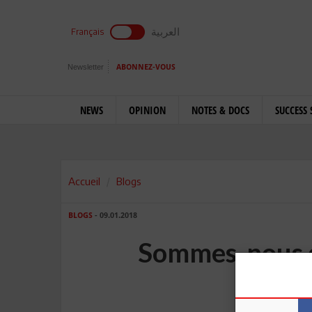
العربية
Français
Newsletter
ABONNEZ-VOUS
NEWS
OPINION
NOTES & DOCS
SUCCESS 
Accueil
Blogs
BLOGS
- 09.01.2018
Sommes-nous 
d'ém