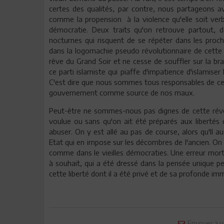
certes des qualités, par contre, nous partageons a
comme la propension à la violence qu'elle soit verb
démocratie. Deux traits qu'on retrouve partout, d
nocturnes qui risquent de se répéter dans les prochai
dans la logomachie pseudo révolutionnaire de cette
rêve du Grand Soir et ne cesse de souffler sur la br
ce parti islamiste qui piaffe d'impatience d'islamise
C'est dire que nous sommes tous responsables de ce
gouvernement comme source de nos maux.
Peut-être ne sommes-nous pas dignes de cette révolut
voulue ou sans qu'on ait été préparés aux libertés q
abuser. On y est allé au pas de course, alors qu'Il au
Etat qui en impose sur les décombres de l'ancien. On 
comme dans le vieilles démocraties. Une erreur morte
à souhait, qui a été dressé dans la pensée unique pen
cette liberté dont il a été privé et de sa profonde im
Envoyer à u