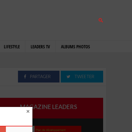
LIFESTYLE
LEADERS TV
ALBUMS PHOTOS
PARTAGER
TWEETER
MAGAZINE LEADERS