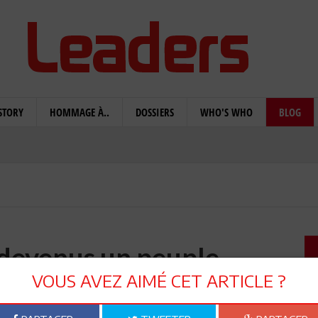
STORY
HOMMAGE À..
DOSSIERS
WHO'S WHO
BLOG
devenus un peuple
eutiers ?
VOUS AVEZ AIMÉ CET ARTICLE ?