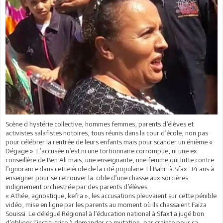
Scène d hystérie collective, hommes femmes, parents d’élèves et
activistes salafistes notoires, tous réunis dans la cour d’école, non pas
pour célébrer la rentrée de leurs enfants mais pour scander un énième «
Dégage ». L’accusée n’est ni une tortionnaire corrompue, ni une ex
conseillère de Ben Ali mais, une enseignante, une femme qui lutte contre
l’ignorance dans cette école de la cité populaire El Bahri à Sfax. 34 ans à
enseigner pour se retrouver la cible d’une chasse aux sorcières
indignement orchestrée par des parents d’élèves.
« Athée, agnostique, kefra », les accusations pleuvaient sur cette pénible
vidéo, mise en ligne par les parents au moment où ils chassaient Faïza
Souissi. Le délégué Régional à l’éducation national à Sfax1 a jugé bon
d’obliger l’institutrice à demander sa mutation, par crainte pour sa