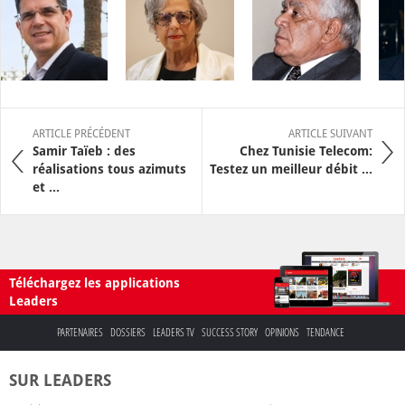
ARTICLE PRÉCÉDENT
ARTICLE SUIVANT
Samir Taïeb : des
Chez Tunisie Telecom:
réalisations tous azimuts
Testez un meilleur débit ...
et ...
Téléchargez les applications
Leaders
PARTENAIRES
DOSSIERS
LEADERS TV
SUCCESS STORY
OPINIONS
TENDANCE
SUR LEADERS