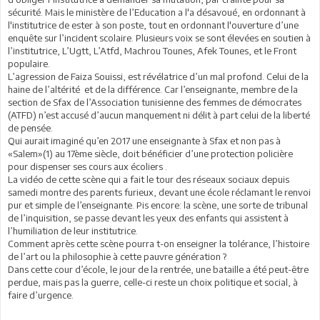
sécurité. Mais le ministère de l’Education a l'a désavoué, en ordonnant à
l'institutrice de ester à son poste, tout en ordonnant l'ouverture d’une
enquête sur l’incident scolaire. Plusieurs voix se sont élevées en soutien à
l’institutrice, L’Ugtt, L’Atfd, Machrou Tounes, Afek Tounes, et le Front
populaire.
L’agression de Faiza Souissi, est révélatrice d’un mal profond. Celui de la
haine de l’altérité et de la différence. Car l’enseignante, membre de la
section de Sfax de l’Association tunisienne des femmes de démocrates
(ATFD) n’est accusé d’aucun manquement ni délit à part celui de la liberté
de pensée.
Qui aurait imaginé qu’en 2017 une enseignante à Sfax et non pas à
«Salem»(1) au 17ème siècle, doit bénéficier d’une protection policière
pour dispenser ses cours aux écoliers .
La vidéo de cette scène qui a fait le tour des réseaux sociaux depuis
samedi montre des parents furieux, devant une école réclamant le renvoi
pur et simple de l’enseignante. Pis encore: la scène, une sorte de tribunal
de l’inquisition, se passe devant les yeux des enfants qui assistent à
l’humiliation de leur institutrice.
Comment après cette scène pourra t-on enseigner la tolérance, l’histoire
de l’art ou la philosophie à cette pauvre génération ?
Dans cette cour d’école, le jour de la rentrée, une bataille a été peut-être
perdue, mais pas la guerre, celle-ci reste un choix politique et social, à
faire d’urgence.