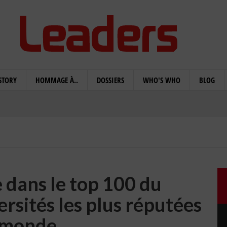
STORY
HOMMAGE À..
DOSSIERS
WHO'S WHO
BLOG
 dans le top 100 du
rsités les plus réputées
 monde