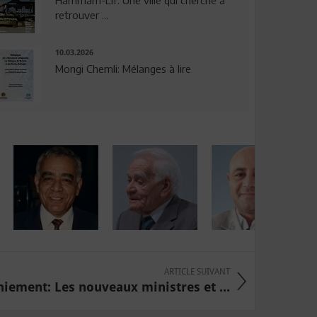
Hammam-Lif: Une ville qui cherche à
retrouver ...
10.03.2026
Mongi Chemli: Mélanges à lire
ARTICLE SUIVANT
niement: Les nouveaux ministres et ...