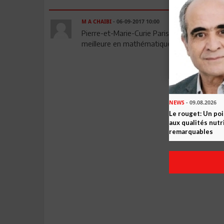
M A CHAIBI
- 06-09-2017 10:00
Pierre-et-Marie-Curie Paris-VI, est la mieu
meilleure en mathématiques, modélisation,
NEWS
- 09.08.2026
Le rouget: Un po
aux qualités nutr
remarquables