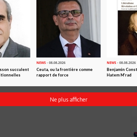
x mondialement classée en France. Après l'ENS Ulm c'est la
 Proba-Stat.
NEWS
- 08.08.2026
NEWS
- 08.08.2026
isson succulent
Ceuta, ou la frontière comme
Benjamin Consta
itionnelles
rapport de force
Hatem M’rad
Ne plus afficher