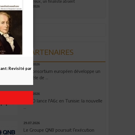
valeureux, un finaliste absent
19.07.2026
PARTENAIRES
06.08.2026
nt: Revisité par
Un consortium européen développe un
modèle de ...
04.08.2026
OPPO lance l'A6c en Tunisie: la nouvelle
...
29.07.2026
Le Groupe QNB poursuit l’exécution