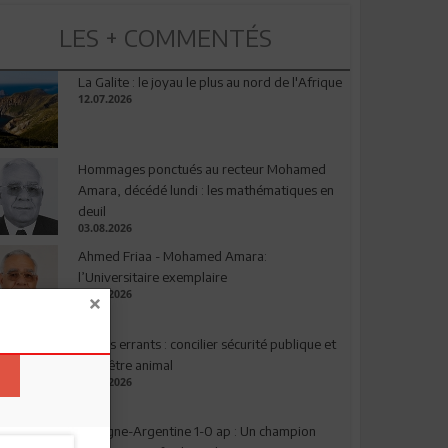
LES + COMMENTÉS
La Galite : le joyau le plus au nord de l'Afrique
12.07.2026
Hommages ponctués au recteur Mohamed
Amara, décédé lundi : les mathématiques en
deuil
03.08.2026
Ahmed Friaa - Mohamed Amara:
l’Universitaire exemplaire
04.08.2026
Chiens errants : concilier sécurité publique et
bien-être animal
17.07.2026
Espagne-Argentine 1-0 ap : Un champion