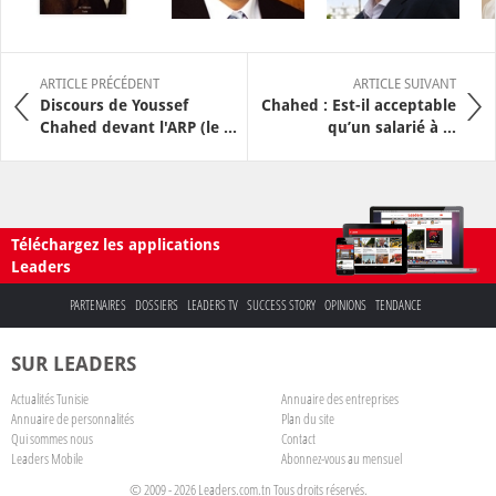
ARTICLE PRÉCÉDENT
ARTICLE SUIVANT
Discours de Youssef
Chahed : Est-il acceptable
Chahed devant l'ARP (le ...
qu’un salarié à ...
Téléchargez les applications
Leaders
PARTENAIRES
DOSSIERS
LEADERS TV
SUCCESS STORY
OPINIONS
TENDANCE
SUR LEADERS
Actualités Tunisie
Annuaire des entreprises
Annuaire de personnalités
Plan du site
Qui sommes nous
Contact
Leaders Mobile
Abonnez-vous au mensuel
© 2009 - 2026 Leaders.com.tn Tous droits réservés.