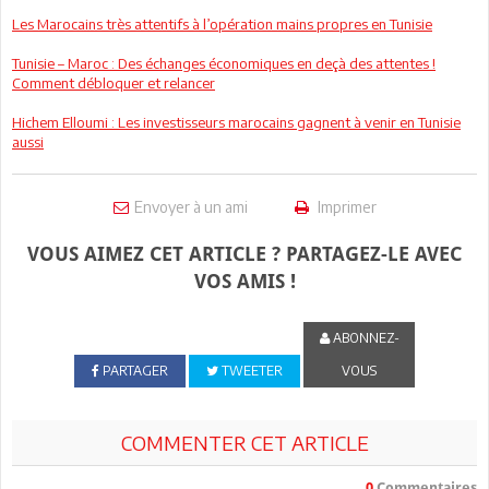
Les Marocains très attentifs à l’opération mains propres en Tunisie
Tunisie – Maroc : Des échanges économiques en deçà des attentes !
Comment débloquer et relancer
Hichem Elloumi : Les investisseurs marocains gagnent à venir en Tunisie
aussi
Envoyer à un ami
Imprimer
VOUS AIMEZ CET ARTICLE ? PARTAGEZ-LE AVEC
VOS AMIS !
ABONNEZ-
PARTAGER
TWEETER
VOUS
COMMENTER CET ARTICLE
0
Commentaires