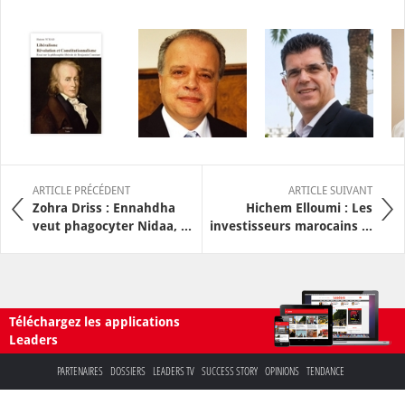
ARTICLE PRÉCÉDENT
ARTICLE SUIVANT
Zohra Driss : Ennahdha
Hichem Elloumi : Les
veut phagocyter Nidaa, ...
investisseurs marocains ...
Téléchargez les applications
Leaders
PARTENAIRES
DOSSIERS
LEADERS TV
SUCCESS STORY
OPINIONS
TENDANCE