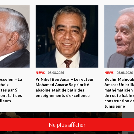
ruption
NEWS
- 05.08.2026
NEWS
- 05.08.2026
sselem - La
Pr Nihel Ben Amar – Le recteur
Béchir Mahjou
choix
Mohamed Amara: Sa priorité
Amara : Un brill
tés par Si
absolue était de bâtir des
mathématicien
nt fait des
enseignements d’excellence
de route fiable 
lleurs
construction de
tunisienne
Ne plus afficher