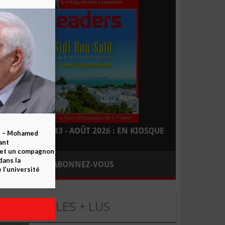
LEADERS N° 183 - AOÛT 2026 : EN KIOSQUE
b – Mohamed
ant
 et un compagnon
dans la
ABONNEZ-VOUS
 l’université
LES + LUS