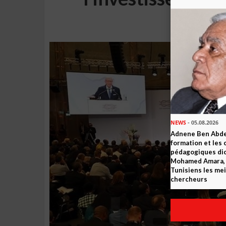
cor
NEWS
- 05.08.2026
Adnene Ben Abde
formation et les 
pédagogiques dic
Mohamed Amara, o
Tunisiens les mei
chercheurs