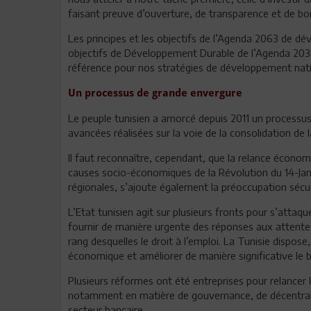
faisant preuve d’ouverture, de transparence et de b
Les principes et les objectifs de l’Agenda 2063 de dé
objectifs de Développement Durable de l’Agenda 2030 
référence pour nos stratégies de développement nati
Un processus de grande envergure
Le peuple tunisien a amorcé depuis 2011 un processu
avancées réalisées sur la voie de la consolidation de 
Il faut reconnaître, cependant, que la relance économ
causes socio-économiques de la Révolution du 14-Janvi
régionales, s’ajoute également la préoccupation sécur
L’Etat tunisien agit sur plusieurs fronts pour s’attaqu
fournir de manière urgente des réponses aux attentes 
rang desquelles le droit à l’emploi. La Tunisie dispos
économique et améliorer de manière significative le bi
Plusieurs réformes ont été entreprises pour relancer 
notamment en matière de gouvernance, de décentralisa
secteur bancaire.