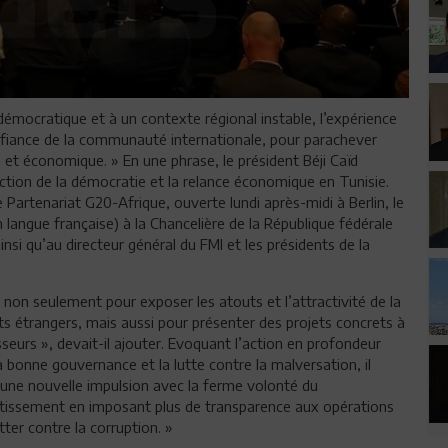
on démocratique et à un contexte régional instable, l’expérience
confiance de la communauté internationale, pour parachever
 et économique. » En une phrase, le président Béji Caïd
ction de la démocratie et la relance économique en Tunisie.
 Partenariat G20-Afrique, ouverte lundi après-midi à Berlin, le
n langue française) à la Chancelière de la République fédérale
si qu’au directeur général du FMI et les présidents de la
non seulement pour exposer les atouts et l’attractivité de la
ts étrangers, mais aussi pour présenter des projets concrets à
sseurs », devait-il ajouter. Evoquant l’action en profondeur
a bonne gouvernance et la lutte contre la malversation, il
 une nouvelle impulsion avec la ferme volonté du
estissement en imposant plus de transparence aux opérations
ter contre la corruption. »