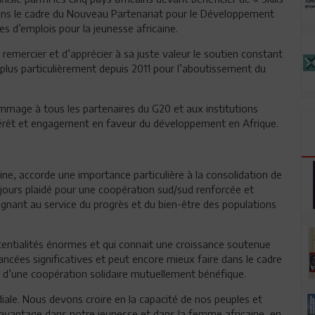
e dans le cadre du Nouveau Partenariat pour le Développement
es d’emplois pour la jeunesse africaine.
remercier et d’apprécier à sa juste valeur le soutien constant
t plus particulièrement depuis 2011 pour l’aboutissement du
mmage à tous les partenaires du G20 et aux institutions
intérêt et engagement en faveur du développement en Afrique.
ne, accorde une importance particulière à la consolidation de
ujours plaidé pour une coopération sud/sud renforcée et
nant au service du progrès et du bien-être des populations
otentialités énormes et qui connait une croissance soutenue
ancées significatives et peut encore mieux faire dans le cadre
ve d’une coopération solidaire mutuellement bénéfique.
diale. Nous devons croire en la capacité de nos peuples et
 davantage dans notre jeunesse et dans la femme africaine, en