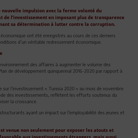
 nouvelle impulsion avec la ferme volonté du
t de l’investissement en imposant plus de transparence
ant sa détermination à lutter contre la corruption.
 économique ont été enregistrés au cours de ces derniers
conditions d’un véritable redressement économique.
ce
l’environnement des affaires à augmenter le volume des
Plan de développement quinquennal 2016-2020 par rapport à
le sur l’investissement « Tunisia 2020 » au mois de novembre
de des investissements, reflètent les efforts soutenus du
iser la croissance.
 structurants ayant un impact sur l’employabilité des jeunes et
st venue non seulement pour exposer les atouts et
te favorable aux investissements étrangers, mais aussi