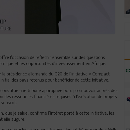
ffre l’occasion de réfléchir ensemble sur des questions
onomique et les opportunités d’investissement en Afrique.
ar la présidence allemande du G20 de l’initiative « Compact
initial des pays retenus pour bénéficier de cette initiative.
onstitue une tribune appropriée pour promouvoir auprès des
tion des ressources financières requises à l’exécution de projets
 souscrit.
in, que je salue, confirme l’intérêt porté à cette initiative, les
t elle augure.
nisie parmi les cinq pays africains devant bénéficier de « Skills