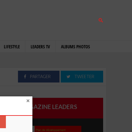
LIFESTYLE
LEADERS TV
ALBUMS PHOTOS
PARTAGER
TWEETER
MAGAZINE LEADERS