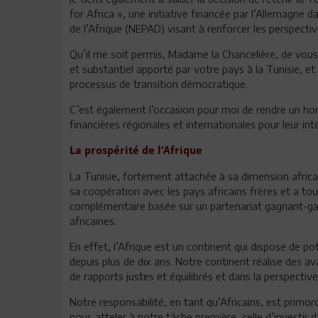
for Africa », une initiative financée par l’Allemagn
de l’Afrique (NEPAD) visant à renforcer les perspectiv
Qu’il me soit permis, Madame la Chancelière, de vous 
et substantiel apporté par votre pays à la Tunisie, e
processus de transition démocratique.
C’est également l’occasion pour moi de rendre un ho
financières régionales et internationales pour leur 
La prospérité de l’Afrique
La Tunisie, fortement attachée à sa dimension africai
sa coopération avec les pays africains frères et a to
complémentaire basée sur un partenariat gagnant-gag
africaines.
En effet, l’Afrique est un continent qui dispose de p
depuis plus de dix ans. Notre continent réalise des av
de rapports justes et équilibrés et dans la perspecti
Notre responsabilité, en tant qu’Africains, est primor
nous atteler à notre tâche première, celle d’investir