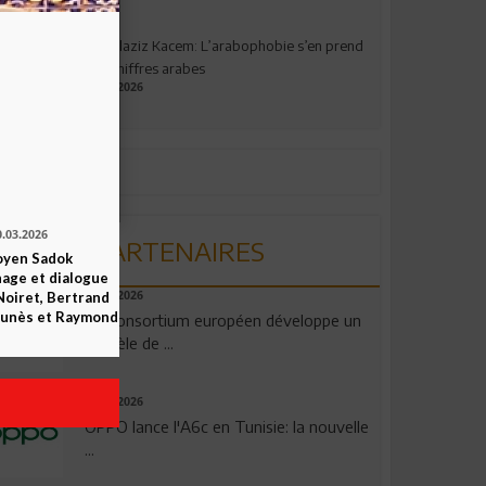
Abdelaziz Kacem: L’arabophobie s’en prend
aux chiffres arabes
09.07.2026
0.03.2026
PARTENAIRES
yen Sadok
nage et dialogue
Noiret, Bertrand
06.08.2026
 Funès et Raymond
Un consortium européen développe un
modèle de ...
04.08.2026
OPPO lance l'A6c en Tunisie: la nouvelle
...