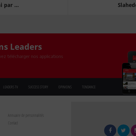
 par ...
Slahedd
ons Leaders
ez télécharger nos applications
LEADERS TV
SUCCESS STORY
OPINIONS
TENDANCE
Annuaire de personnalités
Contact