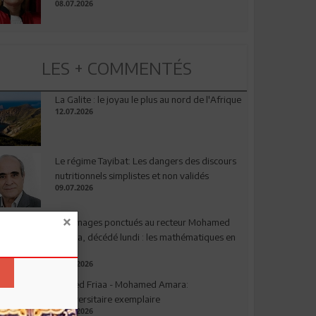
08.07.2026
LES + COMMENTÉS
La Galite : le joyau le plus au nord de l'Afrique
12.07.2026
Le régime Tayibat: Les dangers des discours
nutritionnels simplistes et non validés
09.07.2026
Hommages ponctués au recteur Mohamed
Amara, décédé lundi : les mathématiques en
deuil
03.08.2026
Ahmed Friaa - Mohamed Amara:
l’Universitaire exemplaire
04.08.2026