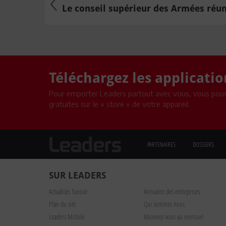
Le conseil supérieur des Armées réuni
Téléchargez les applicati
Pour emporter Leaders partout avec vous, vous pouv
gratuites sur le « store » de votre appareil.
PARTENAIRES
DOSSIERS
SUR LEADERS
Actualités Tunisie
Annuaire des entreprises
Plan du site
Qui sommes nous
Leaders Mobile
Abonnez-vous au mensuel