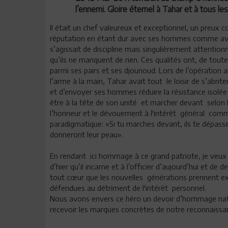
l’ennemi. Gloire éternel à Tahar et à tous le
Il était un chef valeureux et exceptionnel, un preux c
réputation en étant dur avec ses hommes comme av
s’agissait de discipline mais singulièrement attentionn
qu’ils ne manquent de rien. Ces qualités ont, de tout
parmi ses pairs et ses djounoud. Lors de l’opération a
l’arme à la main, Tahar avait tout le loisir de s’abrit
et d’envoyer ses hommes réduire la résistance isolée 
être à la tête de son unité et marcher devant selon 
l’honneur et le dévouement à l'intérêt général comm
paradigmatique: «Si tu marches devant, ils te dépasser
donneront leur peau».
En rendant ici hommage à ce grand patriote, je veux
d’hier qu’il incarne et à l’officier d’aujourd’hui et de
tout cœur que les nouvelles générations prennent exem
défendues au détriment de l'intérêt personnel.
Nous avons envers ce héro un devoir d’hommage nationa
recevoir les marques concrètes de notre reconnaissa