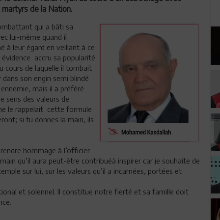
s martyrs de la Nation.
ombattant qui a bâti sa
ec lui-même quand il
é à leur égard en veillant à ce
e évidence accru sa popularité
u cours de laquelle il tombait
er dans son engin semi blindé
ennemie, mais il a préféré
le sens des valeurs de
e le rappelait cette formule
ont; si tu donnes la main, ils
 rendre hommage à l’officier
 demain qu’il aura peut-être contribuéà inspirer car je souhaite de
ple sur lui, sur les valeurs qu’il a incarnées, portées et
l et solennel. Il constitue notre fierté et sa famille doit
nce.