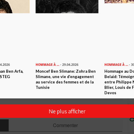
Mohamed Kasdallah
n ami
Imprimer
 ? PARTAGEZ-LE AVEC VOS AMIS !
TWEETER
ABONNEZ-VOUS
04.2026
HOMMAGE À ...
- 29.04.2026
HOMMAGE À ...
- 3
n Ben Arfa,
Moncef Ben Slimane: Zohra Ben
Hommage au Do
 STEG
Slimane, une vie d’engagement
Belaïd: Témoig
au service des femmes et de la
entre Philippe 
Tunisie
Blier, Louis de
R CET ARTICLE
Devos
0
Commentaires
Ne plus afficher
Commenter