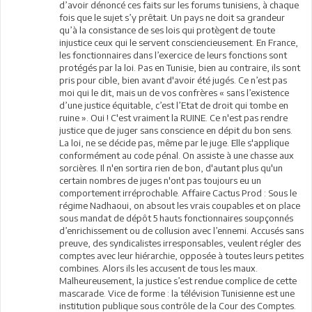
d’avoir dénoncé ces faits sur les forums tunisiens, à chaque
fois que le sujet s’y prêtait. Un pays ne doit sa grandeur
qu’à la consistance de ses lois qui protègent de toute
injustice ceux qui le servent consciencieusement. En France,
les fonctionnaires dans l’exercice de leurs fonctions sont
protégés par la loi. Pas en Tunisie, bien au contraire, ils sont
pris pour cible, bien avant d'avoir été jugés. Ce n’est pas
moi qui le dit, mais un de vos confrères « sans l’existence
d’une justice équitable, c’est l’Etat de droit qui tombe en
ruine ». Oui ! C'est vraiment la RUINE. Ce n'est pas rendre
justice que de juger sans conscience en dépit du bon sens.
La loi, ne se décide pas, même par le juge. Elle s'applique
conformément au code pénal. On assiste à une chasse aux
sorcières. Il n'en sortira rien de bon, d'autant plus qu'un
certain nombres de juges n'ont pas toujours eu un
comportement irréprochable. Affaire Cactus Prod : Sous le
régime Nadhaoui, on absout les vrais coupables et on place
sous mandat de dépôt 5 hauts fonctionnaires soupçonnés
d’enrichissement ou de collusion avec l’ennemi. Accusés sans
preuve, des syndicalistes irresponsables, veulent régler des
comptes avec leur hiérarchie, opposée à toutes leurs petites
combines. Alors ils les accusent de tous les maux.
Malheureusement, la justice s’est rendue complice de cette
mascarade. Vice de forme : la télévision Tunisienne est une
institution publique sous contrôle de la Cour des Comptes.