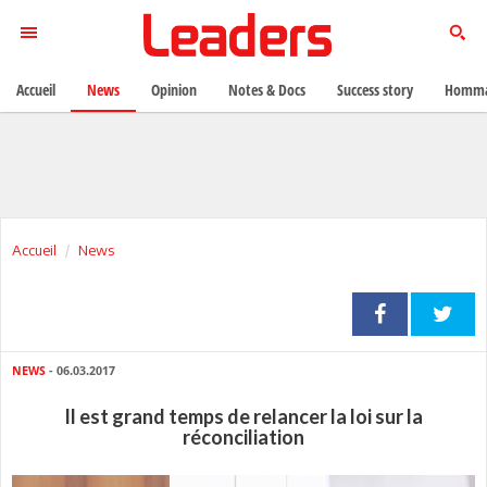
Accueil
News
Opinion
Notes & Docs
Success story
Homma
Accueil
News
NEWS
- 06.03.2017
Il est grand temps de relancer la loi sur la
réconciliation