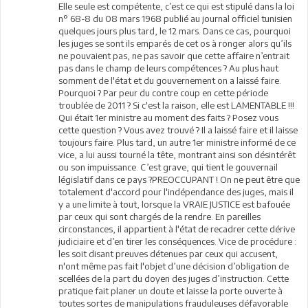
Elle seule est compétente, c’est ce qui est stipulé dans la loi
n° 68-8 du 08 mars 1968 publié au journal officiel tunisien
quelques jours plus tard, le 12 mars. Dans ce cas, pourquoi
les juges se sont ils emparés de cet os à ronger alors qu’ils
ne pouvaient pas, ne pas savoir que cette affaire n’entrait
pas dans le champ de leurs compétences ? Au plus haut
somment de l'état et du gouvernement on a laissé faire.
Pourquoi ? Par peur du contre coup en cette période
troublée de 2011 ? Si c'est la raison, elle est LAMENTABLE !!!
Qui était 1er ministre au moment des faits ? Posez vous
cette question ? Vous avez trouvé ? Il a laissé faire et il laisse
toujours faire. Plus tard, un autre 1er ministre informé de ce
vice, a lui aussi tourné la tête, montrant ainsi son désintérêt
ou son impuissance. C’est grave, qui tient le gouvernail
législatif dans ce pays ?PREOCCUPANT ! On ne peut être que
totalement d'accord pour l'indépendance des juges, mais il
y a une limite à tout, lorsque la VRAIE JUSTICE est bafouée
par ceux qui sont chargés de la rendre. En pareilles
circonstances, il appartient à l'état de recadrer cette dérive
judiciaire et d’en tirer les conséquences. Vice de procédure :
les soit disant preuves détenues par ceux qui accusent,
n'ont même pas fait l'objet d’une décision d’obligation de
scellées de la part du doyen des juges d’instruction. Cette
pratique fait planer un doute et laisse la porte ouverte à
toutes sortes de manipulations frauduleuses défavorable