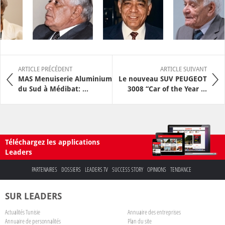
ARTICLE PRÉCÉDENT
ARTICLE SUIVANT
MAS Menuiserie Aluminium
Le nouveau SUV PEUGEOT
du Sud à Médibat: ...
3008 “Car of the Year ...
Téléchargez les applications
Leaders
PARTENAIRES
DOSSIERS
LEADERS TV
SUCCESS STORY
OPINIONS
TENDANCE
SUR LEADERS
Actualités Tunisie
Annuaire des entreprises
Annuaire de personnalités
Plan du site