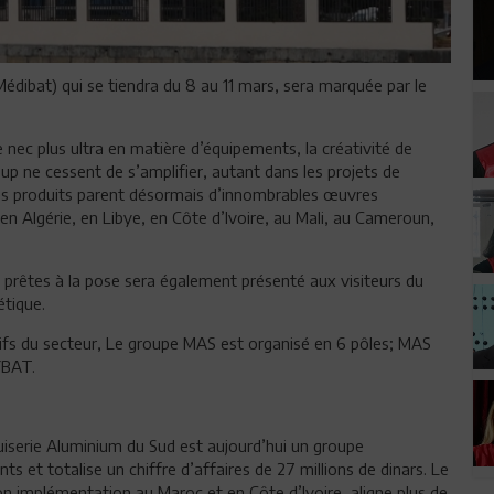
édibat) qui se tiendra du 8 au 11 mars, sera marquée par le
ec plus ultra en matière d’équipements, la créativité de
p ne cessent de s’amplifier, autant dans les projets de
Ses produits parent désormais d’innombrables œuvres
en Algérie, en Libye, en Côte d’Ivoire, au Mali, au Cameroun,
prêtes à la pose sera également présenté aux visiteurs du
étique.
itifs du secteur, Le groupe MAS est organisé en 6 pôles; MAS
YBAT.
uiserie Aluminium du Sud est aujourd’hui un groupe
s et totalise un chiffre d’affaires de 27 millions de dinars. Le
son implémentation au Maroc et en Côte d’Ivoire, aligne plus de