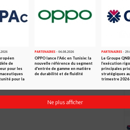
.2026
PARTENAIRES
- 04.08.2026
PARTENAIRES
- 29.
uropéen
OPPO lance l'A6c en Tunisie: la
Le Groupe QNB
dèle de
nouvelle référence du segment
l’exécution rig
eur pour les
d'entrée de gamme en matière
principales pri
Envoyer
rmaceutiques
de durabilité et de fluidité
stratégiques a
tunité pour la
trimestre 2026
Ne plus afficher