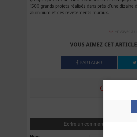
1500 grands projets réalisés dans près d’une dizaine 
aluminium et des revêtements muraux.
Envoyer à u
VOUS AIMEZ CET ARTICLE
PARTAGER
COMMENTE
Ecrire un commentaire
Nom