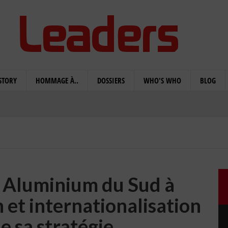
STORY
HOMMAGE À..
DOSSIERS
WHO'S WHO
BLOG
 Aluminium du Sud à
 et internationalisation
e sa stratégie