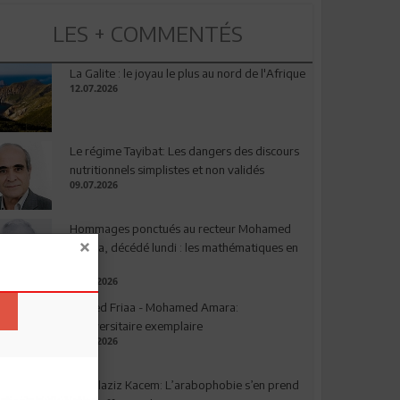
LES + COMMENTÉS
La Galite : le joyau le plus au nord de l'Afrique
12.07.2026
Le régime Tayibat: Les dangers des discours
nutritionnels simplistes et non validés
09.07.2026
Hommages ponctués au recteur Mohamed
Amara, décédé lundi : les mathématiques en
deuil
03.08.2026
Ahmed Friaa - Mohamed Amara:
l’Universitaire exemplaire
04.08.2026
Abdelaziz Kacem: L’arabophobie s’en prend