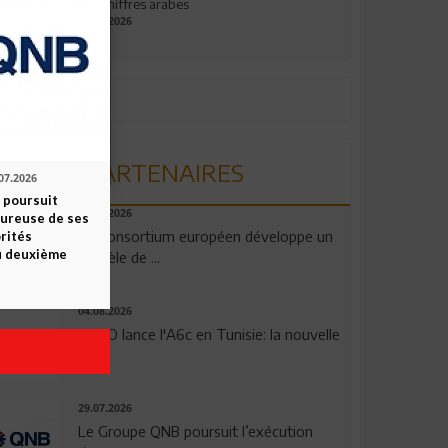
aux chiffres arabes
09.07.2026
PARTENAIRES
07.2026
 poursuit
06.08.2026
oureuse de ses
Un consortium européen développe un
orités
u deuxième
modèle de ...
04.08.2026
OPPO lance l'A6c en Tunisie: la nouvelle
...
29.07.2026
Le Groupe QNB poursuit l’exécution