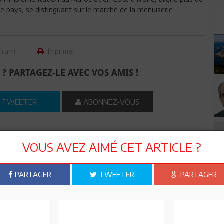
de pays, se distinguant sur le marché de la menuiserie
n ami
Imprimer
 ? PARTAGEZ-LE AVEC VOS AMIS !
TWEETER
ABONNEZ-VOUS
R CET ARTICLE
VOUS AVEZ AIMÉ CET ARTICLE ?
PARTAGER
TWEETER
PARTAGER
0
Commentaires
Commenter