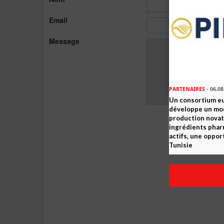
Email
Message
PARTENAIRES
- 06.08
Un consortium e
développe un mo
production novat
ingrédients pha
actifs, une oppor
Tunisie