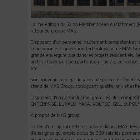
La 14e édition du Salon Méditerranéen du Bâtiment (M
retour du groupe MAS.
Disposant d’un personnel hautement compétent et le n
conception et l’innovation technologique de MAS Grou
grande envergure que dans les projets résidentiels. 
architecturales un peu partout en Tunisie, en France, 
etc.
Son nouveau concept de vente de portes et fenêtres 
stand de MAS Group, conjuguant qualité, prix et esth
Disposant d'un pôle industriel parmi les plus compét
ENTERPRISE, LUXALU, YAKA, VOLTEQ, GSL, et POL
A propos de MAS group:
Dotée d'un capital de 13 millions de dinars, MAS, Men
d’enseignes qui emploie plus de 300 salariés permanent
groupe qui vient de s’internationaliser et d’engager 