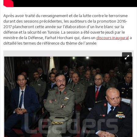
Après avoir traité du renseignement et de la lutte contre le terrorisme
durant des sessions précédentes, les auditeurs de la promotion 2016-
2017 plancheront cette année sur l’élaboration d’un livre blanc sur la
défense et la sécurité en Tunisie. La session a été ouverte jeudi par le
ministre de la Défense, Farhat Horchani qui, dans un
discours inaugural
a
détaillé les termes de référence du thème de l’année.