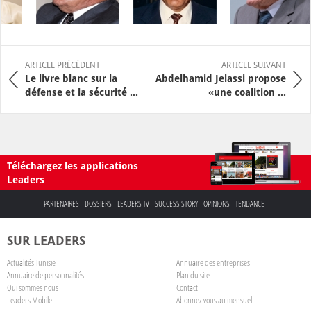
ARTICLE PRÉCÉDENT
ARTICLE SUIVANT
Le livre blanc sur la
Abdelhamid Jelassi propose
défense et la sécurité ...
«une coalition ...
Téléchargez les applications
Leaders
PARTENAIRES
DOSSIERS
LEADERS TV
SUCCESS STORY
OPINIONS
TENDANCE
SUR LEADERS
Actualités Tunisie
Annuaire des entreprises
Annuaire de personnalités
Plan du site
Qui sommes nous
Contact
Leaders Mobile
Abonnez-vous au mensuel