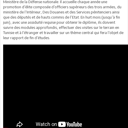
Ministère de la Défense nationale. Il accueille chaque année une
promotion d’élite composée d’officiers supérieurs des trois armées, du
ministère de l’Intérieur, Des Douanes et des Services pénitenciers ainsi
que des députés et de hauts commis de l’Etat. En huit mois (jusqu’à fin
juin), avec une assiduité requise pour obtenir le diplôme, ils doivent
suivre des modules approfondis, effectuer des visites sur le terrain en
Tunisie et à l’étranger et travailler sur un thème central qui fera l’objet de
leur rapport de fin d’études.