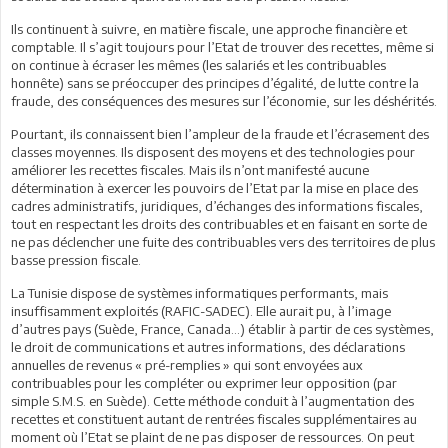
Ils continuent à suivre, en matière fiscale, une approche financière et
comptable. Il s’agit toujours pour l’Etat de trouver des recettes, même si
on continue à écraser les mêmes (les salariés et les contribuables
honnête) sans se préoccuper des principes d’égalité, de lutte contre la
fraude, des conséquences des mesures sur l’économie, sur les déshérités.
Pourtant, ils connaissent bien l’ampleur de la fraude et l’écrasement des
classes moyennes. Ils disposent des moyens et des technologies pour
améliorer les recettes fiscales. Mais ils n’ont manifesté aucune
détermination à exercer les pouvoirs de l’Etat par la mise en place des
cadres administratifs, juridiques, d’échanges des informations fiscales,
tout en respectant les droits des contribuables et en faisant en sorte de
ne pas déclencher une fuite des contribuables vers des territoires de plus
basse pression fiscale.
La Tunisie dispose de systèmes informatiques performants, mais
insuffisamment exploités (RAFIC-SADEC). Elle aurait pu, à l’image
d’autres pays (Suède, France, Canada…) établir à partir de ces systèmes,
le droit de communications et autres informations, des déclarations
annuelles de revenus « pré-remplies » qui sont envoyées aux
contribuables pour les compléter ou exprimer leur opposition (par
simple S.M.S. en Suède). Cette méthode conduit à l’augmentation des
recettes et constituent autant de rentrées fiscales supplémentaires au
moment où l’Etat se plaint de ne pas disposer de ressources. On peut