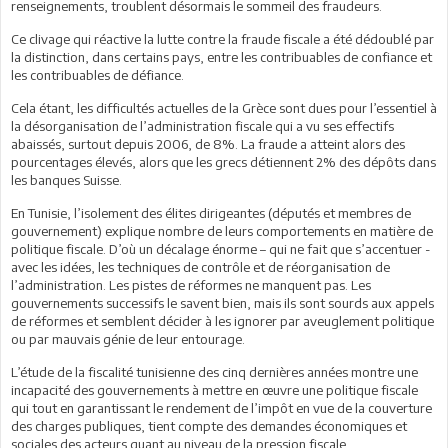
renseignements, troublent désormais le sommeil des fraudeurs.
Ce clivage qui réactive la lutte contre la fraude fiscale a été dédoublé par
la distinction, dans certains pays, entre les contribuables de confiance et
les contribuables de défiance.
Cela étant, les difficultés actuelles de la Grèce sont dues pour l’essentiel à
la désorganisation de l’administration fiscale qui a vu ses effectifs
abaissés, surtout depuis 2006, de 8%. La fraude a atteint alors des
pourcentages élevés, alors que les grecs détiennent 2% des dépôts dans
les banques Suisse.
En Tunisie, l’isolement des élites dirigeantes (députés et membres de
gouvernement) explique nombre de leurs comportements en matière de
politique fiscale. D’où un décalage énorme – qui ne fait que s’accentuer -
avec les idées, les techniques de contrôle et de réorganisation de
l’administration. Les pistes de réformes ne manquent pas. Les
gouvernements successifs le savent bien, mais ils sont sourds aux appels
de réformes et semblent décider à les ignorer par aveuglement politique
ou par mauvais génie de leur entourage.
L’étude de la fiscalité tunisienne des cinq dernières années montre une
incapacité des gouvernements à mettre en œuvre une politique fiscale
qui tout en garantissant le rendement de l’impôt en vue de la couverture
des charges publiques, tient compte des demandes économiques et
sociales des acteurs quant au niveau de la pression fiscale.