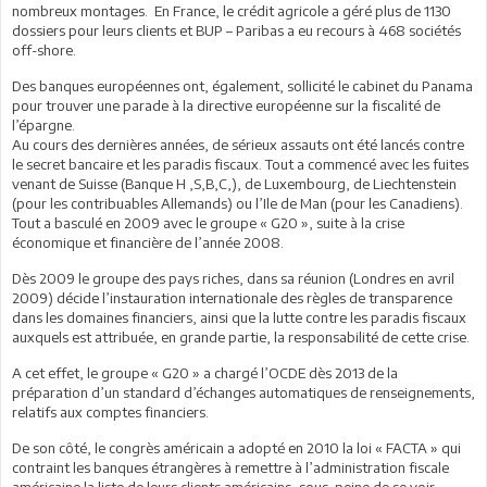
nombreux montages. En France, le crédit agricole a géré plus de 1130
dossiers pour leurs clients et BUP – Paribas a eu recours à 468 sociétés
off-shore.
Des banques européennes ont, également, sollicité le cabinet du Panama
pour trouver une parade à la directive européenne sur la fiscalité de
l’épargne.
Au cours des dernières années, de sérieux assauts ont été lancés contre
le secret bancaire et les paradis fiscaux. Tout a commencé avec les fuites
venant de Suisse (Banque H ,S,B,C,), de Luxembourg, de Liechtenstein
(pour les contribuables Allemands) ou l’Ile de Man (pour les Canadiens).
Tout a basculé en 2009 avec le groupe « G20 », suite à la crise
économique et financière de l’année 2008.
Dès 2009 le groupe des pays riches, dans sa réunion (Londres en avril
2009) décide l’instauration internationale des règles de transparence
dans les domaines financiers, ainsi que la lutte contre les paradis fiscaux
auxquels est attribuée, en grande partie, la responsabilité de cette crise.
A cet effet, le groupe « G20 » a chargé l’OCDE dès 2013 de la
préparation d’un standard d’échanges automatiques de renseignements,
relatifs aux comptes financiers.
De son côté, le congrès américain a adopté en 2010 la loi « FACTA » qui
contraint les banques étrangères à remettre à l’administration fiscale
américaine la liste de leurs clients américains, sous peine de se voir