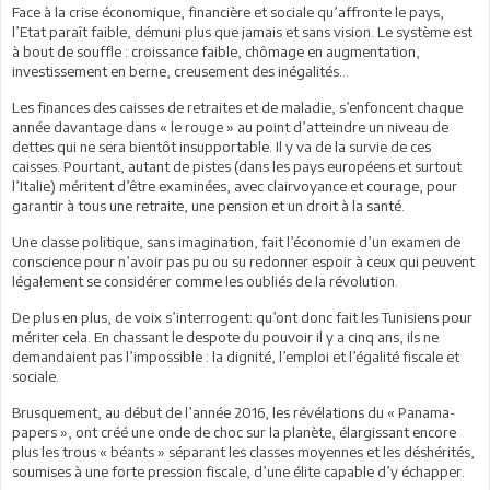
Face à la crise économique, financière et sociale qu’affronte le pays,
l’Etat paraît faible, démuni plus que jamais et sans vision. Le système est
à bout de souffle : croissance faible, chômage en augmentation,
investissement en berne, creusement des inégalités…
Les finances des caisses de retraites et de maladie, s’enfoncent chaque
année davantage dans « le rouge » au point d’atteindre un niveau de
dettes qui ne sera bientôt insupportable. Il y va de la survie de ces
caisses. Pourtant, autant de pistes (dans les pays européens et surtout
l’Italie) méritent d’être examinées, avec clairvoyance et courage, pour
garantir à tous une retraite, une pension et un droit à la santé.
Une classe politique, sans imagination, fait l’économie d’un examen de
conscience pour n’avoir pas pu ou su redonner espoir à ceux qui peuvent
légalement se considérer comme les oubliés de la révolution.
De plus en plus, de voix s’interrogent: qu’ont donc fait les Tunisiens pour
mériter cela. En chassant le despote du pouvoir il y a cinq ans, ils ne
demandaient pas l’impossible : la dignité, l’emploi et l’égalité fiscale et
sociale.
Brusquement, au début de l’année 2016, les révélations du « Panama-
papers », ont créé une onde de choc sur la planète, élargissant encore
plus les trous « béants » séparant les classes moyennes et les déshérités,
soumises à une forte pression fiscale, d’une élite capable d’y échapper.