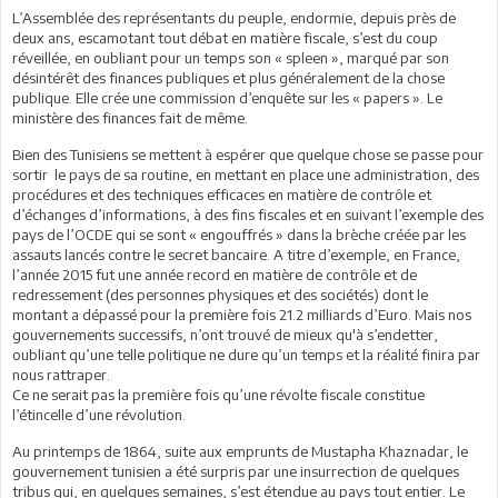
L’Assemblée des représentants du peuple, endormie, depuis près de
deux ans, escamotant tout débat en matière fiscale, s’est du coup
réveillée, en oubliant pour un temps son « spleen », marqué par son
désintérêt des finances publiques et plus généralement de la chose
publique. Elle crée une commission d’enquête sur les « papers ». Le
ministère des finances fait de même.
Bien des Tunisiens se mettent à espérer que quelque chose se passe pour
sortir le pays de sa routine, en mettant en place une administration, des
procédures et des techniques efficaces en matière de contrôle et
d’échanges d’informations, à des fins fiscales et en suivant l’exemple des
pays de l’OCDE qui se sont « engouffrés » dans la brèche créée par les
assauts lancés contre le secret bancaire. A titre d’exemple, en France,
l’année 2015 fut une année record en matière de contrôle et de
redressement (des personnes physiques et des sociétés) dont le
montant a dépassé pour la première fois 21.2 milliards d’Euro. Mais nos
gouvernements successifs, n’ont trouvé de mieux qu'à s’endetter,
oubliant qu’une telle politique ne dure qu’un temps et la réalité finira par
nous rattraper.
Ce ne serait pas la première fois qu’une révolte fiscale constitue
l’étincelle d’une révolution.
Au printemps de 1864, suite aux emprunts de Mustapha Khaznadar, le
gouvernement tunisien a été surpris par une insurrection de quelques
tribus qui, en quelques semaines, s’est étendue au pays tout entier. Le