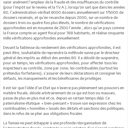
saisir aisément l’ampleur de la fraude et des insuffisances du contrôle
(pour l’impôt sur le revenu et la T.V.A.), lorsqu’on sait que dans les années
80, l’administration vérifiait 6000 dossiers annuellement sur 175000 de
dossiers recensés, et qu’en revanche depuis 2000, sur un nombre de
dossiers trois ou quatre fois plus élevés, le nombre de vérifications
approfondies est en moyenne de 2500 l’année ; alors qu’un pays comme
la France compte un agent fiscal pour 788 habitants, et réalise cinquante
mille vérifications approfondies annuellement.
Devant la faiblesse du rendement des vérifications approfondies, il est
peut-être, souhaitable de reprendre la méthode suivie par le directeur
général des impôts au début des années 80. Il a décidé de suspendre,
pour un temps, les vérifications approfondies, pour affecter tous les
inspecteurs au contrôle, zone par zone, les contribuables (surtout les
prétendus forfaitaires), s’assurer de leurs déclarations et consigner les
défauts, les manquements et les bénéficiaires de privilèges.
Il est sûr que l’idée d’un Etat qui n’exerce pas pleinement ses pouvoirs en
matière fiscale, décide arbitrairement de ce qui est bon ou mauvais,
passe de plus en plus mal et ce, depuis un certain temps déjà. Ce
paternalisme étatique « bien-pensant » trouve son expression chez les
contribuables « honnêtes » lassés des diktats et sanctions des politiques,
dans le refus de se plier aux obligations fiscales.
La Tunisie ne peut échapper à une profonde réorganisation de
l’administration fiscale, combinée avec la création d’un Conseil supérieur,