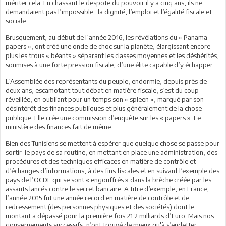
mériter cela. En chassant le despote du pouvoir il y a cinq ans, ils ne
demandaient pas l’impossible : la dignité, l’emploi et l’égalité fiscale et
sociale.
Brusquement, au début de l’année 2016, les révélations du « Panama-
papers », ont créé une onde de choc sur la planète, élargissant encore
plus les trous « béants » séparant les classes moyennes et les déshérités,
soumises à une forte pression fiscale, d’une élite capable d’y échapper.
L’Assemblée des représentants du peuple, endormie, depuis près de
deux ans, escamotant tout débat en matière fiscale, s’est du coup
réveillée, en oubliant pour un temps son « spleen », marqué par son
désintérêt des finances publiques et plus généralement de la chose
publique. Elle crée une commission d’enquête sur les « papers ». Le
ministère des finances fait de même.
Bien des Tunisiens se mettent à espérer que quelque chose se passe pour
sortir le pays de sa routine, en mettant en place une administration, des
procédures et des techniques efficaces en matière de contrôle et
d’échanges d’informations, à des fins fiscales et en suivant l’exemple des
pays de l’OCDE qui se sont « engouffrés » dans la brèche créée par les
assauts lancés contre le secret bancaire. A titre d’exemple, en France,
l’année 2015 fut une année record en matière de contrôle et de
redressement (des personnes physiques et des sociétés) dont le
montant a dépassé pour la première fois 21.2 milliards d’Euro. Mais nos
gouvernements successifs, n’ont trouvé de mieux qu'à s’endetter,