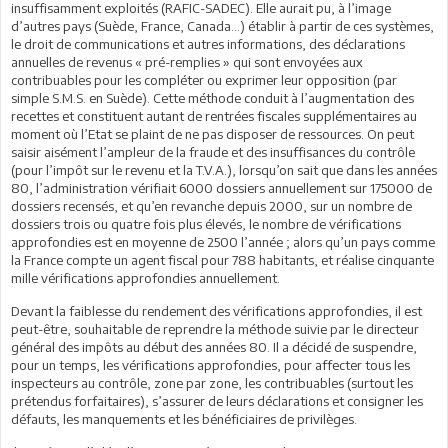
insuffisamment exploités (RAFIC-SADEC). Elle aurait pu, à l’image
d’autres pays (Suède, France, Canada…) établir à partir de ces systèmes,
le droit de communications et autres informations, des déclarations
annuelles de revenus « pré-remplies » qui sont envoyées aux
contribuables pour les compléter ou exprimer leur opposition (par
simple S.M.S. en Suède). Cette méthode conduit à l’augmentation des
recettes et constituent autant de rentrées fiscales supplémentaires au
moment où l’Etat se plaint de ne pas disposer de ressources. On peut
saisir aisément l’ampleur de la fraude et des insuffisances du contrôle
(pour l’impôt sur le revenu et la T.V.A.), lorsqu’on sait que dans les années
80, l’administration vérifiait 6000 dossiers annuellement sur 175000 de
dossiers recensés, et qu’en revanche depuis 2000, sur un nombre de
dossiers trois ou quatre fois plus élevés, le nombre de vérifications
approfondies est en moyenne de 2500 l’année ; alors qu’un pays comme
la France compte un agent fiscal pour 788 habitants, et réalise cinquante
mille vérifications approfondies annuellement.
Devant la faiblesse du rendement des vérifications approfondies, il est
peut-être, souhaitable de reprendre la méthode suivie par le directeur
général des impôts au début des années 80. Il a décidé de suspendre,
pour un temps, les vérifications approfondies, pour affecter tous les
inspecteurs au contrôle, zone par zone, les contribuables (surtout les
prétendus forfaitaires), s’assurer de leurs déclarations et consigner les
défauts, les manquements et les bénéficiaires de privilèges.