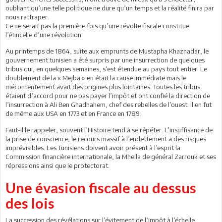
oubliant qu’une telle politique ne dure qu’un temps et la réalité finira par
nous rattraper.
Ce ne serait pas la première fois qu’une révolte fiscale constitue
l’étincelle d’une révolution.
Au printemps de 1864, suite aux emprunts de Mustapha Khaznadar, le
gouvernement tunisien a été surpris par une insurrection de quelques
tribus qui, en quelques semaines, s’est étendue au pays tout entier. Le
doublement de la « Mejba » en était la cause immédiate mais le
mécontentement avait des origines plus lointaines. Toutes les tribus
étaient d’accord pour ne pas payer l’impôt et ont confié la direction de
l’insurrection à Ali Ben Ghadhahem, chef des rebelles de l’ouest. Il en fut
de même aux USA en 1773 et en France en 1789.
Faut-il le rappeler, souvent l’Histoire tend à se répéter. L’insuffisance de
la prise de conscience, le recours massif à l’endettement a des risques
imprévisibles. Les Tunisiens doivent avoir présent à l’esprit la
Commission financière internationale, la Mhella de général Zarrouk et ses
répressions ainsi que le protectorat.
Une évasion fiscale au dessus
des lois
La succession des révélations sur l’évitement de l’impôt à l’échelle