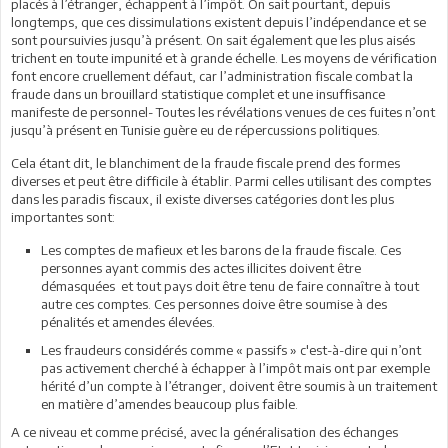
placés à l’étranger, échappent à l’impôt. On sait pourtant, depuis
longtemps, que ces dissimulations existent depuis l’indépendance et se
sont poursuivies jusqu’à présent. On sait également que les plus aisés
trichent en toute impunité et à grande échelle. Les moyens de vérification
font encore cruellement défaut, car l’administration fiscale combat la
fraude dans un brouillard statistique complet et une insuffisance
manifeste de personnel- Toutes les révélations venues de ces fuites n’ont
jusqu’à présent en Tunisie guère eu de répercussions politiques.
Cela étant dit, le blanchiment de la fraude fiscale prend des formes
diverses et peut être difficile à établir. Parmi celles utilisant des comptes
dans les paradis fiscaux, il existe diverses catégories dont les plus
importantes sont:
Les comptes de mafieux et les barons de la fraude fiscale. Ces
personnes ayant commis des actes illicites doivent être
démasquées et tout pays doit être tenu de faire connaître à tout
autre ces comptes. Ces personnes doive être soumise à des
pénalités et amendes élevées.
Les fraudeurs considérés comme « passifs » c'est-à-dire qui n’ont
pas activement cherché à échapper à l’impôt mais ont par exemple
hérité d’un compte à l’étranger, doivent être soumis à un traitement
en matière d’amendes beaucoup plus faible.
A ce niveau et comme précisé, avec la généralisation des échanges