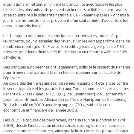
internationale mettent en lumière la tranquillité avec laquelle les plus
riches et les plus puissants peuvent cacher leurs activités et leurs avoirs
et se soustraire à la solidarité nationale. Le « Panama-papers » ont mis à
jour onze millions de fiches provenant d’un seul cabinet d’avocats, situé
dans un paradis fiscal.
Les banques constituent les principaux intermédiaires, mobilisés par
leurs clients, pour dissimuler des revenus. On les voit apparaître dans de
nombreux montages. En France, le crédit agricole a géré plus de 1130
dossiers pour leurs clients et BUP – Paribas a eu recours à 468 sociétés
off-shore.
Des banques européennes ont, également, sollicité le cabinet du Panama
pour trouver une parade à la directive européenne sur la fiscalité de
l’épargne.
Au cours des dernières années, de sérieux assauts ont été lancés contre
le secret bancaire et les paradis fiscaux. Tout a commencé avec les fuites
venant de Suisse (Banque H ,S,B,C,), de Luxembourg, de Liechtenstein
(pour les contribuables Allemands) ou l’Ile de Man (pour les Canadiens).
Tout a basculé en 2009 avec le groupe « G20 », suite à la crise
économique et financière de l’année 2008.
Dès 2009 le groupe des pays riches, dans sa réunion (Londres en avril
2009) décide l’instauration internationale des règles de transparence
dans les domaines financiers, ainsi que la lutte contre les paradis fiscaux