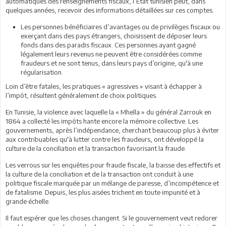
automatiques des renseignements fiscaux, l’Etat tunisien peut, dans
quelques années, recevoir des informations détaillées sur ces comptes.
Les personnes bénéficiaires d’avantages ou de privilèges fiscaux ou
exerçant dans des pays étrangers, choisissent de déposer leurs
fonds dans des paradis fiscaux. Ces personnes ayant gagné
légalement leurs revenus ne peuvent être considérées comme
fraudeurs et ne sont tenus, dans leurs pays d’origine, qu'à une
régularisation.
Loin d’être fatales, les pratiques « agressives » visant à échapper à
l’impôt, résultent généralement de choix politiques.
En Tunisie, la violence avec laquelle la « Mhella » du général Zarrouk en
1864 a collecté les impôts hante encore la mémoire collective. Les
gouvernements, après l’indépendance, cherchant beaucoup plus à éviter
aux contribuables qu'à lutter contre les fraudeurs, ont développé la
culture de la conciliation et la transaction favorisant la fraude.
Les verrous sur les enquêtes pour fraude fiscale, la baisse des effectifs et
la culture de la conciliation et de la transaction ont conduit à une
politique fiscale marquée par un mélange de paresse, d’incompétence et
de fatalisme. Depuis, les plus aisées trichent en toute impunité et à
grande échelle.
Il faut espérer que les choses changent. Si le gouvernement veut redorer