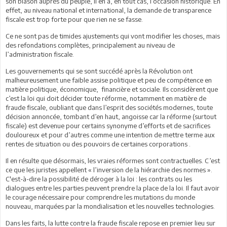
son blason auprès du peuple, il en a, en tout cas, l’occasion historique. En
effet, au niveau national et international, la demande de transparence
fiscale est trop forte pour que rien ne se fasse.
Ce ne sont pas de timides ajustements qui vont modifier les choses, mais
des refondations complètes, principalement au niveau de
l’administration fiscale.
Les gouvernements qui se sont succédé après la Révolution ont
malheureusement une faible assise politique et peu de compétence en
matière politique, économique, financière et sociale. Ils considèrent que
c’est la loi qui doit décider toute réforme, notamment en matière de
fraude fiscale, oubliant que dans l’esprit des sociétés modernes, toute
décision annoncée, tombant d’en haut, angoisse car la réforme (surtout
fiscale) est devenue pour certains synonyme d’efforts et de sacrifices
douloureux et pour d’autres comme une intention de mettre terme aux
rentes de situation ou des pouvoirs de certaines corporations .
Il en résulte que désormais, les vraies réformes sont contractuelles. C’est
ce que les juristes appellent « l’inversion de la hiérarchie des normes ».
C'est-à-dire la possibilité de déroger à la loi : les contrats ou les
dialogues entre les parties peuvent prendre la place de la loi. Il faut avoir
le courage nécessaire pour comprendre les mutations du monde
nouveau, marquées par la mondialisation et les nouvelles technologies.
Dans les faits, la lutte contre la fraude fiscale repose en premier lieu sur