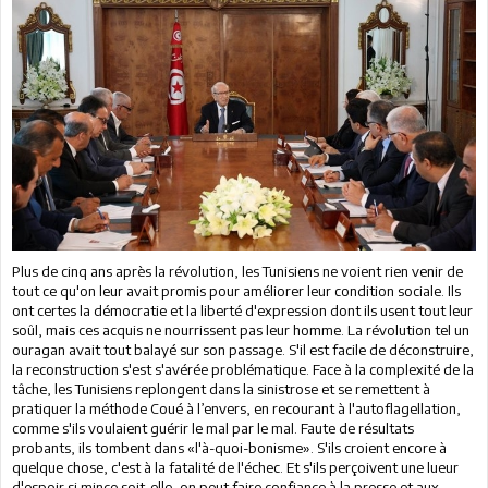
Plus de cinq ans après la révolution, les Tunisiens ne voient rien venir de
tout ce qu'on leur avait promis pour améliorer leur condition sociale. Ils
ont certes la démocratie et la liberté d'expression dont ils usent tout leur
soûl, mais ces acquis ne nourrissent pas leur homme. La révolution tel un
ouragan avait tout balayé sur son passage. S'il est facile de déconstruire,
la reconstruction s'est s'avérée problématique. Face à la complexité de la
tâche, les Tunisiens replongent dans la sinistrose et se remettent à
pratiquer la méthode Coué à l’envers, en recourant à l'autoflagellation,
comme s'ils voulaient guérir le mal par le mal. Faute de résultats
probants, ils tombent dans «l'à-quoi-bonisme». S'ils croient encore à
quelque chose, c'est à la fatalité de l'échec. Et s'ils perçoivent une lueur
d'espoir si mince soit-elle, on peut faire confiance à la presse et aux