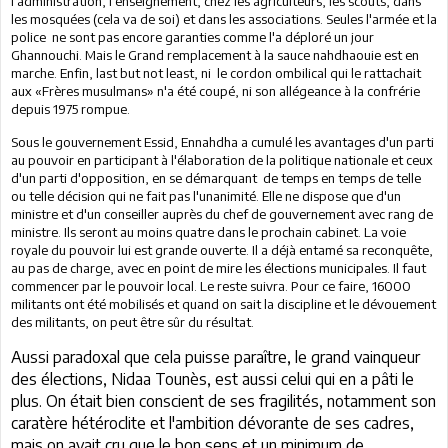
l'administration, l'enseignement, chez les agriculteurs, les scouts, dans
les mosquées (cela va de soi) et dans les associations. Seules l'armée et la
police ne sont pas encore garanties comme l'a déploré un jour
Ghannouchi. Mais le Grand remplacement à la sauce nahdhaouie est en
marche. Enfin, last but not least, ni le cordon ombilical qui le rattachait
aux «Frères musulmans» n'a été coupé, ni son allégeance à la confrérie
depuis 1975 rompue.
Sous le gouvernement Essid, Ennahdha a cumulé les avantages d'un parti
au pouvoir en participant à l'élaboration de la politique nationale et ceux
d'un parti d'opposition, en se démarquant de temps en temps de telle
ou telle décision qui ne fait pas l'unanimité. Elle ne dispose que d'un
ministre et d'un conseiller auprès du chef de gouvernement avec rang de
ministre. Ils seront au moins quatre dans le prochain cabinet.
La voie
royale du pouvoir lui est grande ouverte.
Il a déjà entamé sa reconquête,
au pas de charge, avec en point de mire les élections municipales. Il faut
commencer par le pouvoir local. Le reste suivra. Pour ce faire, 16000
militants ont été mobilisés et quand on sait la discipline et le dévouement
des militants, on peut être sûr du résultat.
Aussi paradoxal que cela puisse paraître, le grand vainqueur
des élections, Nidaa Tounès, est aussi celui qui en a pâti le
plus. On était bien conscient de ses fragilités, notamment son
caratère hétéroclite et l'ambition dévorante de ses cadres,
mais on avait cru que le bon sens et un minimum de