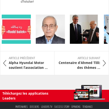
d'hésiter!
ARTICLE PRÉCÉDENT
ARTICLE SUIVANT
Alpha Hyundai Motor
Centenaire d’Ahmed Tlili:
soutient l’association ...
des thèmes ...
Téléchargez les applications
Leaders
PARTENAIRES
DOSSIERS
LEADERS TV
SUCCESS STORY
OPINIONS
TENDANCE