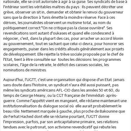
nationale, elle se croit autorisée à agir à sa guise. Ses syndicats de base à
l'intérieur sont les véritables maîtres du pays : Ils peuvent décréter une
grève, observer un sit in, demander et obtenir le renvoi du gouverneur
sans que la direction à Tunis émette la moindre réserve. Face à ces
dérives, les journalistes observent un mutisme total,
au nom du
politiquement correct
:"On ne critique pas la classe ouvrière". Ses
revendications sont autant d'oukases et quand elle condescend à
négocier, c'est, dans la plupart des cas, pour arracher un accord léonin
au gouvernement, tout en sachant que celui-ci devra, pour honorer ses
engagements, puiser dans les crédits alloués généralement aux projets
de développement. Elle rejette la trêve sociale proposée par le chef de
l'Etat, tient à être consultée sur toutes les décisions: les programmes
scolaires, l'âge de la retraite, le déficit des caisses sociales, les
nominations de ministres.
Aujourd'hui, l'UGTT, c'est une organisation qui dispose d'un Etat. Jamais
sans doute dans l'histoire, un syndicat n'aura été aussi puissant, pas
même les syndicats américains AFL-CIO dans les années 50 et 60, du
temps de George Meany, ou la CGT française de l'immédiat- après-
guerre. Comme l'appétit vient en mangeant, elle réclame maintenant une
institutionnalisation du dialogue social où elle aurait probablement le
beau rôle.
Nettement marquée à gauche, plus proche de Bakounine que
de Ferhat Hached dont elle se réclame pourtant, l'UGTT donne
l'impression, parfois, par son anticapitalisme primaire, ses relations
tendues avec le patronat, son activisme revendicatif qui rebute les