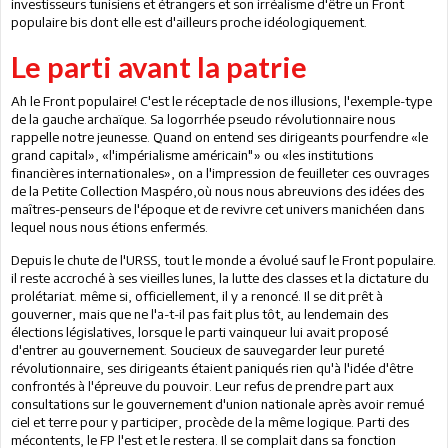
investisseurs tunisiens et étrangers et son irréalisme d'être un Front
populaire bis dont elle est d'ailleurs proche idéologiquement.
Le parti avant la patrie
Ah le Front populaire!
C'est
le réceptacle de nos illusions,
l'exemple-type
de la gauche archaïque
.
Sa logorrhée pseudo révolutionnaire nous
rappelle notre jeunesse. Quand on entend ses dirigeants pourfendre «le
grand capital», «l'impérialisme américain"» ou «les institutions
financières internationales», on a l'impression de feuilleter ces ouvrages
de la Petite Collection Maspéro,où nous nous abreuvions des idées des
maîtres-penseurs de l'époque et de revivre cet univers manichéen dans
lequel nous nous étions enfermés.
Depuis le chute de l'URSS, tout le monde a évolué sauf le Front populaire.
il reste accroché à ses vieilles lunes, la lutte des classes et la dictature du
prolétariat. même si, officiellement, il y a renoncé. Il se dit prêt à
gouverner, mais que ne l'a-t-il pas fait plus tôt, au lendemain des
élections législatives, lorsque le parti vainqueur lui avait proposé
d'entrer au gouvernement. Soucieux de sauvegarder leur pureté
révolutionnaire, ses dirigeants étaient paniqués rien qu'à l'idée d'être
confrontés à l'épreuve du pouvoir. Leur refus de prendre part aux
consultations sur le gouvernement d'union nationale après avoir remué
ciel et terre pour y participer, procède de la même logique. Parti des
mécontents, le FP l'est et le restera. Il se complait dans sa fonction