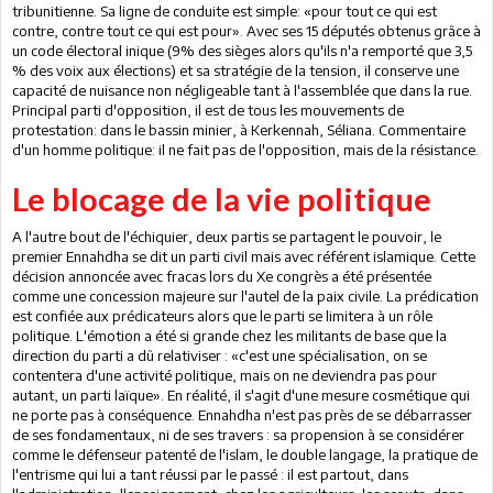
tribunitienne. Sa ligne de conduite est simple: «pour tout ce qui est
contre, contre tout ce qui est pour». Avec ses 15 députés obtenus grâce à
un code électoral inique (9% des sièges alors qu'ils n'a remporté que 3,5
% des voix aux élections) et sa stratégie de la tension, il conserve une
capacité de nuisance non négligeable tant à l'assemblée que dans la rue.
Principal parti d'opposition, il est de tous les mouvements de
protestation: dans le bassin minier, à Kerkennah, Séliana. Commentaire
d'un homme politique: il ne fait pas de l'opposition, mais de la résistance.
Le blocage de la vie politique
A l'autre bout de l'échiquier, deux partis se partagent le pouvoir, le
premier Ennahdha se dit un parti civil mais avec référent islamique. Cette
décision annoncée avec fracas lors du Xe congrès a été présentée
comme une concession majeure sur l'autel de la paix civile. La prédication
est confiée aux prédicateurs alors que le parti se limitera à un rôle
politique. L'émotion a été si grande chez les militants de base que la
direction du parti a dû relativiser : «c'est une spécialisation, on se
contentera d'une activité politique, mais on ne deviendra pas pour
autant, un parti laïque». En réalité, il s'agit d'une mesure cosmétique qui
ne porte pas à conséquence. Ennahdha n'est pas près de se débarrasser
de ses fondamentaux, ni de ses travers :
sa propension à se considérer
comme le défenseur patenté de l'islam,
le double langage, la pratique de
l'entrisme qui lui a tant réussi par le passé : il est partout, dans