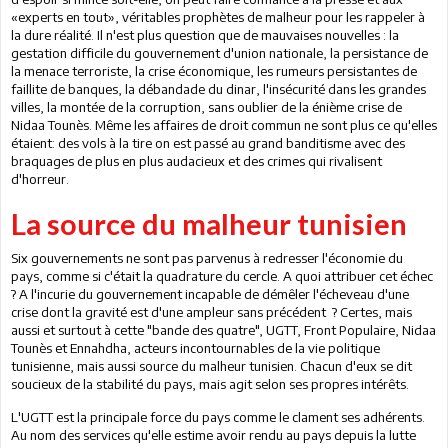
«experts en tout», véritables prophètes de malheur pour les rappeler à
la dure réalité. Il n'est plus question que de mauvaises nouvelles : la
gestation difficile du gouvernement d'union nationale, la persistance de
la menace terroriste, la crise économique, les rumeurs persistantes de
faillite de banques, la débandade du dinar, l'insécurité dans les grandes
villes, la montée de la corruption, sans oublier de la énième crise de
Nidaa Tounès. Même les affaires de droit commun ne sont plus ce qu'elles
étaient: des vols à la tire on est passé au grand banditisme avec des
braquages de plus en plus audacieux et des crimes qui rivalisent
d'horreur.
La source du malheur tunisien
Six gouvernements ne sont pas parvenus à redresser l'économie du
pays, comme si c'était la quadrature du cercle. A quoi attribuer cet échec
? A l'incurie du gouvernement incapable de démêler l'écheveau d'une
crise dont la gravité est d'une ampleur sans précédent ? Certes, mais
aussi et surtout à cette "bande des quatre", UGTT, Front Populaire, Nidaa
Tounès et Ennahdha, acteurs incontournables de la vie politique
tunisienne, mais aussi source du malheur tunisien. Chacun d'eux se dit
soucieux de la stabilité du pays, mais agit selon ses propres intérêts.
L'UGTT est la principale force du pays comme le clament ses adhérents.
Au nom des services qu'elle estime avoir rendu au pays depuis la lutte