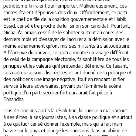
patriotisme finiraient par l'emporter. Malheureusement, ces
cadres étaient dépourvus des deux. Officiellement, ce parti
est le chef de file de la coalition gouvernementale et Habib
Essid, censé être proche de lui, sinon son candidat. Pourtant,
Nidaa n'a jamais cessé de le saboter surtout au cours des
derniers mois et d'essayer de l'acculer à la démission avec le
même acharnement qu'ont mis ses militants à s'autodétruire.
A l'épreuve du pouvoir, ce parti a montré un visage différent
de celui de la campagne électorale, faisant litière de tous les
principes et les valeurs qu'il prétendait défendre. Ce faisant,
ses cadres se sont discrédités et ont donné de la politique et
des politiciens une image négative, tout en rendant un fier
service à leurs adversaires, privant par là-même la scène
politique d'un parti séculier fort qui aurait fait pièce à
Ennahdha.
Plus de cinq ans après la révolution, la Tunisie a mal partout:
à ses élites, à ses journalistes, à sa classe politique et surtout
à ce quatuor censé donner l'exemple, mais qui a fait main
basse sur le pays et plongé les Tunisiens dans un abîme de