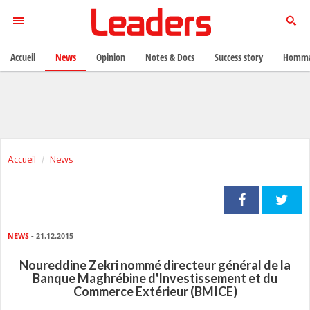
Accueil
News
Opinion
Notes & Docs
Success story
Homma
Accueil
News
NEWS
- 21.12.2015
Noureddine Zekri nommé directeur général de la
Banque Maghrébine d'Investissement et du
Commerce Extérieur (BMICE)