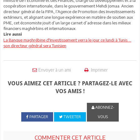
ministre de l’Economie et des Finances, chargé du développement et à la
coopération internationale, dans le gouvernement Mehdi Jomaa. Ancien
directeur général de la FIPA, l’Agence de Promotion des Investissements
extérieurs, et alignant une longue expérience en matière de soutien aux
PME, cet économiste jouit d’un large carnet d’adresse dans les milieux
financiers maghérbins et internationaux.
Lire aussi
La Banque maghrébine d'Investissement verra le jour ce lundi à Tunis ...
son directeur général sera Tunisien
Envoyer à un ami
Imprimer
VOUS AIMEZ CET ARTICLE ? PARTAGEZ-LE AVEC
VOS AMIS !
ABONNEZ-
PARTAGER
TWEETER
VOUS
COMMENTER CET ARTICLE