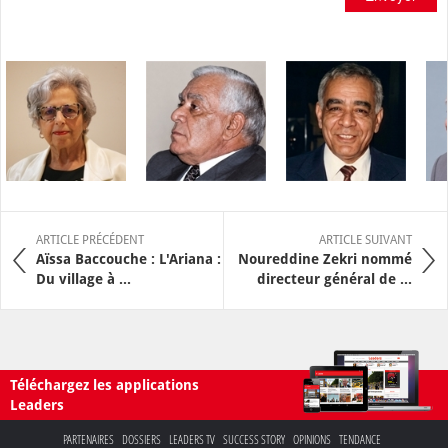
ARTICLE PRÉCÉDENT
ARTICLE SUIVANT
Aïssa Baccouche : L'Ariana :
Noureddine Zekri nommé
Du village à ...
directeur général de ...
Téléchargez les applications
Leaders
PARTENAIRES
DOSSIERS
LEADERS TV
SUCCESS STORY
OPINIONS
TENDANCE