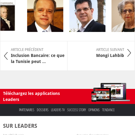
ARTICLE PRÉCÉDENT
ARTICLE SUIVANT
Inclusion Bancaire: ce que
Mongi Lahbib
la Tunisie peut ...
Téléchargez les applications
Leaders
PARTENAIRES
DOSSIERS
LEADERS TV
SUCCESS STORY
OPINIONS
TENDANCE
SUR LEADERS