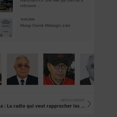
Hammam-Lif: Une ville qui cherche à
retrouver ...
10.03.2026
Mongi Chemli: Mélanges à lire
ARTICLE SUIVANT
 : La radio qui veut rapprocher les ...