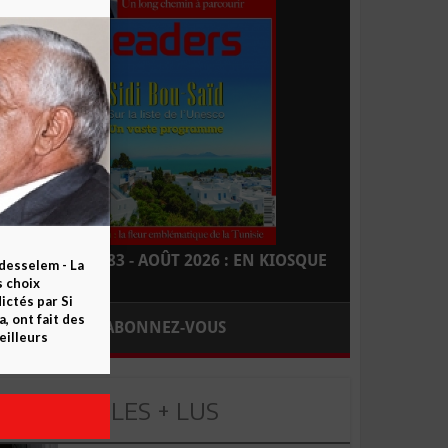
LEADERS N° 183 - AOÛT 2026 : EN KIOSQUE
esselem - La
s choix
ctés par Si
 ont fait des
ABONNEZ-VOUS
eilleurs
LES + LUS