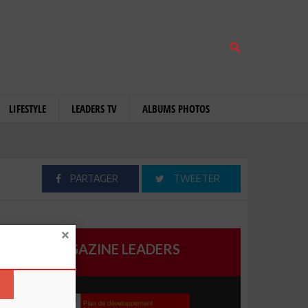
LIFESTYLE
LEADERS TV
ALBUMS PHOTOS
PARTAGER
TWEETER
MAGAZINE LEADERS