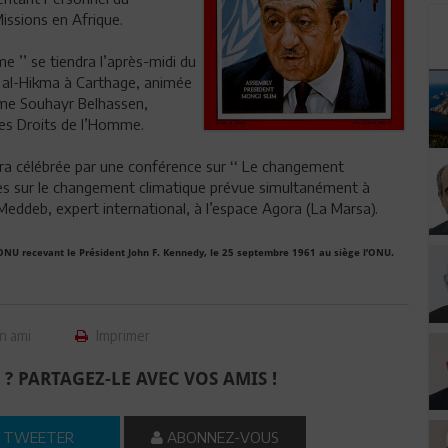
issions en Afrique.
e ’’ se tiendra l’après-midi du
t al-Hikma à Carthage, animée
Mme Souhayr Belhassen,
des Droits de l’Homme.
era célébrée par une conférence sur ‘‘ Le changement
ies sur le changement climatique prévue simultanément à
 Meddeb, expert international, à l’espace Agora (La Marsa).
’ONU recevant le Président John F. Kennedy, le 25 septembre 1961 au siège l’ONU.
n ami
Imprimer
 ? PARTAGEZ-LE AVEC VOS AMIS !
TWEETER
ABONNEZ-VOUS