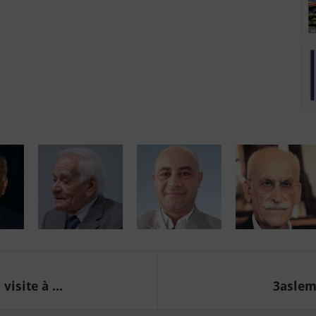
isite à ...
3aslema