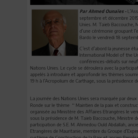
L’Ass
Par Ahmed Ounaïes -
septembre et décembre 2015,
Unies. M. Taïeb Baccouche, M
d’une cérémonie groupant l’e
Bardo le vendredi 18 septemb
C’est d’abord la jeunesse étu
International Model of the Un
conférences-débats sur neuf 
Nations Unies. Le cycle se déroulera avec la participa
appelés à introduire et approfondir les thèmes soum
19 h à l’Acropolium de Carthage, sous la présidence d
La journée des Nations Unies sera marquée par deu
Ronde sur le thème ‘‘ Maintien de la paix et construct
organisée au Ministère des Affaires Etrangères le ve
sous la présidence de M. Taïeb Baccouche, Ministre de
participation de S.E. M. Ahmedou Ould Abdallah, ancie
Etrangères de Mauritanie, membre du Groupe d’Expert
système de Construction de la Paix et ancien Représ