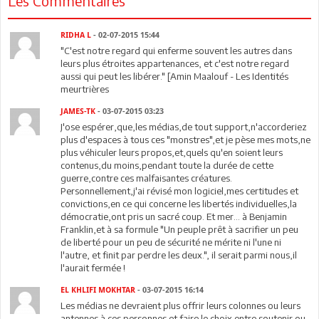
Les Commentaires
RIDHA L
- 02-07-2015 15:44
"C'est notre regard qui enferme souvent les autres dans
leurs plus étroites appartenances, et c'est notre regard
aussi qui peut les libérer." [Amin Maalouf - Les Identités
meurtrières
JAMES-TK
- 03-07-2015 03:23
J'ose espérer,que,les médias,de tout support,n'accorderiez
plus d'espaces à tous ces "monstres",et je pèse mes mots,ne
plus véhiculer leurs propos,et,quels qu'en soient leurs
contenus,du moins,pendant toute la durée de cette
guerre,contre ces malfaisantes créatures.
Personnellement,j'ai révisé mon logiciel,mes certitudes et
convictions,en ce qui concerne les libertés individuelles,la
démocratie,ont pris un sacré coup. Et mer... à Benjamin
Franklin,et à sa formule "Un peuple prêt à sacrifier un peu
de liberté pour un peu de sécurité ne mérite ni l'une ni
l'autre, et finit par perdre les deux.", il serait parmi nous,il
l'aurait fermée !
EL KHLIFI MOKHTAR
- 03-07-2015 16:14
Les médias ne devraient plus offrir leurs colonnes ou leurs
antennes à ces personnes et faire le choix entre soutenir ou