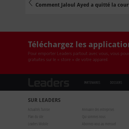
Comment Jaloul Ayed a quitté la course
Téléchargez les applicati
Pour emporter Leaders partout avec vous, vous pouv
gratuites sur le « store » de votre appareil.
PARTENAIRES
DOSSIERS
SUR LEADERS
Actualités Tunisie
Annuaire des entreprises
Plan du site
Qui sommes nous
Leaders Mobile
Abonnez-vous au mensuel