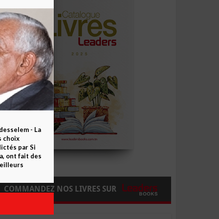
esselem - La
s choix
ctés par Si
 ont fait des
eilleurs
COMMANDEZ NOS LIVRES SUR