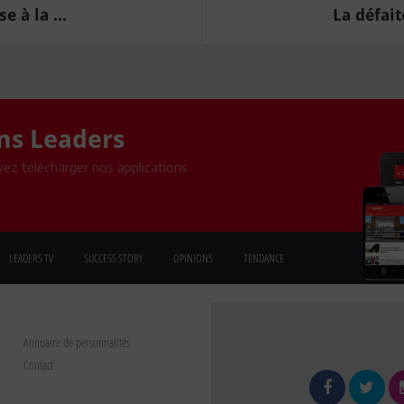
 à la ...
La défait
ons Leaders
ez télécharger nos applications
LEADERS TV
SUCCESS STORY
OPINIONS
TENDANCE
Annuaire de personnalités
Contact