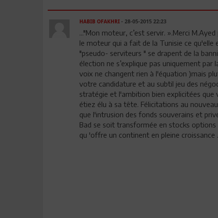
HABIB OFAKHRI
- 28-05-2015 22:23
..."Mon moteur, c’est servir. ».Merci M.Ayed 
le moteur qui a fait de la Tunisie ce qu'elle 
"pseudo- serviteurs " se drapent de la banni
élection ne s’explique pas uniquement par la
voix ne changent rien à l'équation )mais pl
votre candidature et au subtil jeu des négoc
stratégie et l'ambition bien explicitées que
étiez élu à sa tête. Félicitations au nouvea
que l'intrusion des fonds souverains et privés
Bad se soit transformée en stocks options
qu 'offre un continent en pleine croissance .