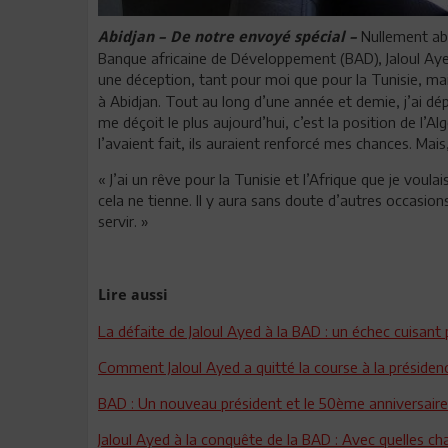
Nullement ab
Abidjan – De notre envoyé spécial –
Banque africaine de Développement (BAD), Jaloul Ayed 
une déception, tant pour moi que pour la Tunisie, mais
à Abidjan. Tout au long d’une année et demie, j’ai dép
me déçoit le plus aujourd’hui, c’est la position de l’Al
l’avaient fait, ils auraient renforcé mes chances. Mais,
« J’ai un rêve pour la Tunisie et l’Afrique que je voula
cela ne tienne. Il y aura sans doute d’autres occasion
servir. »
Lire aussi
La défaite de Jaloul Ayed à la BAD : un échec cuisant 
Comment Jaloul Ayed a quitté la course à la présiden
BAD : Un nouveau président et le 50ème anniversair
Jaloul Ayed à la conquête de la BAD : Avec quelles ch