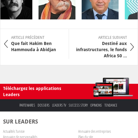
ARTICLE PRÉCÉDENT
ARTICLE SUIVANT
Que fait Hakim Ben
Destiné aux
Hammouda à Abidjan
infrastructures, le fonds
Africa 50 ...
Téléchargez les applications
Leaders
PARTENAIRES
DOSSIERS
LEADERS TV
SUCCESS STORY
OPINIONS
TENDANCE
SUR LEADERS
Actualités Tunisie
Annuaire des entreprises
Annuaire de personnalités
Plan du site