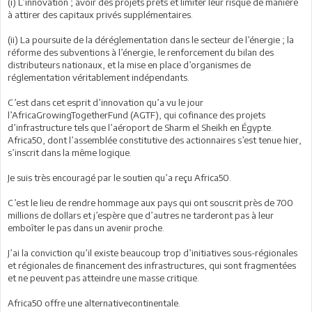
(i) L’innovation ; avoir des projets prêts et limiter leur risque de manière
à attirer des capitaux privés supplémentaires.
(ii) La poursuite de la déréglementation dans le secteur de l’énergie ; la
réforme des subventions à l’énergie, le renforcement du bilan des
distributeurs nationaux, et la mise en place d’organismes de
réglementation véritablement indépendants.
C’est dans cet esprit d’innovation qu’a vu le jour
l’AfricaGrowingTogetherFund (AGTF), qui cofinance des projets
d’infrastructure tels que l’aéroport de Sharm el Sheikh en Égypte.
Africa50, dont l’assemblée constitutive des actionnaires s’est tenue hier,
s’inscrit dans la même logique.
Je suis très encouragé par le soutien qu’a reçu Africa50.
C’est le lieu de rendre hommage aux pays qui ont souscrit près de 700
millions de dollars et j’espère que d’autres ne tarderont pas à leur
emboîter le pas dans un avenir proche.
J’ai la conviction qu’il existe beaucoup trop d’initiatives sous-régionales
et régionales de financement des infrastructures, qui sont fragmentées
et ne peuvent pas atteindre une masse critique.
Africa50 offre une alternativecontinentale.