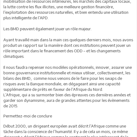
mobilisation de ressources intérieures, les marchés des capitaux locaux,
la lutte contre les flux illicites, une meilleure gestion financière,
l’exploitation des ressources naturelles, et bien entendu une utilisation
plus intelligente de l’APD.
Les BMD peuvent également jouer un rôle majeur.
Ayant travaillé main dans la main ces quelques derniers mois, nous avons
produit un rapport sur la manière dont ces institutions peuvent jouer un
rôle important dans le financement des ODD – et les changements
climatiques.
Il nous faudra repenser nos modèles opérationnels, innover, assurer une
bonne gouvernance institutionnelle et mieux utiliser, collectivement, les
bilans des BMD, comme nous venons de le faire pour les swaps de
risques avec la Banque mondiale, en dégageant ainsi une capacité
supplémentaire de prêts en faveur de l’Afrique du Nord.
L’Afrique, qui a su surmonter bien des épreuves ces dernières années et
garder son dynamisme, aura de grandes attentes pour les évènements
de 2015.
Permettez-moi de conclure
Début 2000, un dirigeant européen avait décrit l’Afrique comme une
tâche dans la conscience de l’humanité. Il y a de cela un mois, ce même
dirigeant a décrit l’Afrique comme le continent le plus intéressant de la