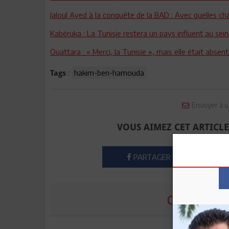
Jaloul Ayed à la conquête de la BAD : Avec quelles ch
Kabéruka : La Tunisie restera un pays influent au sein
Ouattara : « Merci, la Tunisie », mais elle était absen
:
hakim-ben-hamouda
Tags
Envoyer à u
VOUS AIMEZ CET ARTICLE
PARTAGER
COMMENTE