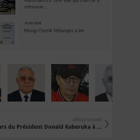
Hammam-Lif: Une ville qui cherche à
retrouver ...
10.03.2026
Mongi Chemli: Mélanges à lire
ARTICLE SUIVANT
rs du Président Donald Kaberuka à ...