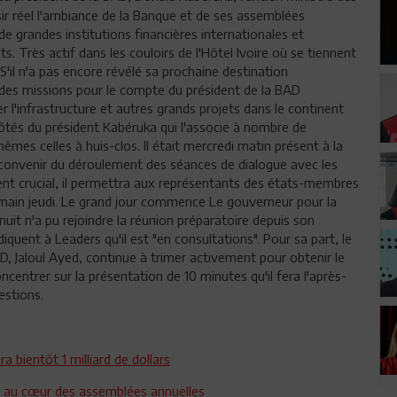
r réel l'ambiance de la Banque et de ses assemblées
e grandes institutions financières internationales et
ts. Très actif dans les couloirs de l'Hôtel Ivoire où se tiennent
'il n'a pas encore révélé sa prochaine destination
e des missions pour le compte du président de la BAD
 l'infrastructure et autres grands projets dans le continent
tés du président Kabéruka qui l'associe à nombre de
mes celles à huis-clos. Il était mercredi matin présent à la
convenir du déroulement des séances de dialogue avec les
nt crucial, il permettra aux représentants des états-membres
emain jeudi. Le grand jour commence Le gouverneur pour la
 nuit n'a pu rejoindre la réunion préparatoire depuis son
quent à Leaders qu'il est "en consultations". Pour sa part, le
BAD, Jaloul Ayed, continue à trimer activement pour obtenir le
oncentrer sur la présentation de 10 minutes qu'il fera l'après-
estions.
a bientôt 1 milliard de dollars
e au cœur des assemblées annuelles