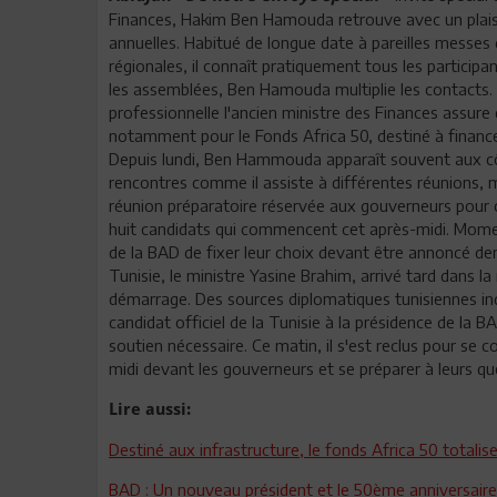
Finances, Hakim Ben Hamouda retrouve avec un plaisi
annuelles. Habitué de longue date à pareilles messes d
régionales, il connaît pratiquement tous les participan
les assemblées, Ben Hamouda multiplie les contacts. S
professionnelle l'ancien ministre des Finances assur
notamment pour le Fonds Africa 50, destiné à financer
Depuis lundi, Ben Hammouda apparaît souvent aux cô
rencontres comme il assiste à différentes réunions, mê
réunion préparatoire réservée aux gouverneurs pour 
huit candidats qui commencent cet après-midi. Mome
de la BAD de fixer leur choix devant être annoncé d
Tunisie, le ministre Yasine Brahim, arrivé tard dans la
démarrage. Des sources diplomatiques tunisiennes indi
candidat officiel de la Tunisie à la présidence de la 
soutien nécessaire. Ce matin, il s'est reclus pour se c
midi devant les gouverneurs et se préparer à leurs qu
Lire aussi:
Destiné aux infrastructure, le fonds Africa 50 totaliser
BAD : Un nouveau président et le 50ème anniversair