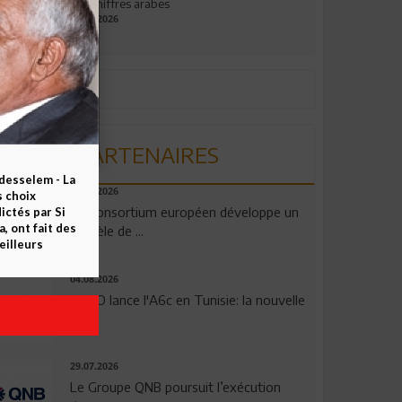
aux chiffres arabes
09.07.2026
PARTENAIRES
esselem - La
06.08.2026
s choix
Un consortium européen développe un
ctés par Si
 ont fait des
modèle de ...
eilleurs
04.08.2026
OPPO lance l'A6c en Tunisie: la nouvelle
...
29.07.2026
Le Groupe QNB poursuit l’exécution