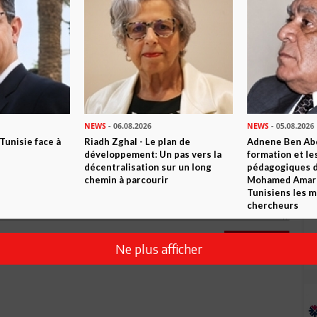
0
Commentaires
Commenter
NEWS
- 06.08.2026
NEWS
- 05.08.2026
 Tunisie face à
Riadh Zghal - Le plan de
Adnene Ben Abd
développement: Un pas vers la
formation et le
décentralisation sur un long
pédagogiques di
chemin à parcourir
Mohamed Amara,
Tunisiens les m
chercheurs
Envoyer
Ne plus afficher