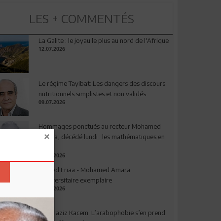
LES + COMMENTÉS
La Galite : le joyau le plus au nord de l'Afrique
12.07.2026
Le régime Tayibat: Les dangers des discours
nutritionnels simplistes et non validés
09.07.2026
Hommages ponctués au recteur Mohamed
Amara, décédé lundi : les mathématiques en
deuil
03.08.2026
Ahmed Friaa - Mohamed Amara:
l’Universitaire exemplaire
04.08.2026
Abdelaziz Kacem: L’arabophobie s’en prend