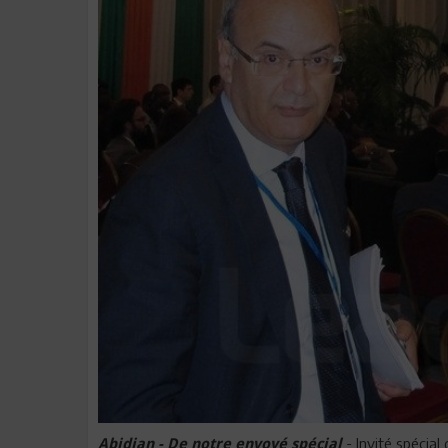
- Invité spécia
Abidjan - De notre envoyé spécial