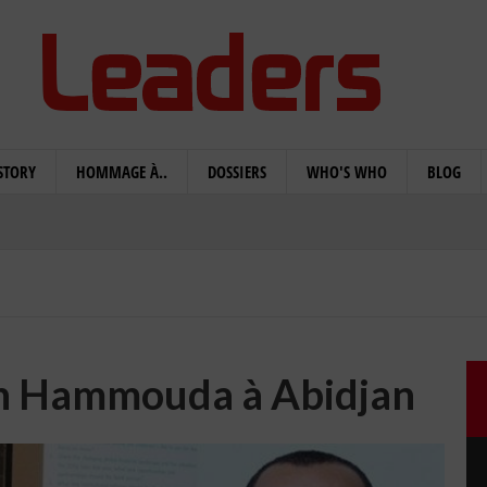
STORY
HOMMAGE À..
DOSSIERS
WHO'S WHO
BLOG
en Hammouda à Abidjan