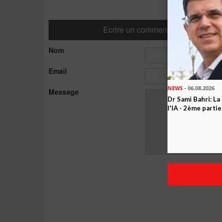
Ecrire un commentaire
Nom
Email
NEWS
- 06.08.2026
Message
Dr Sami Bahri: La
l'IA - 2ème partie