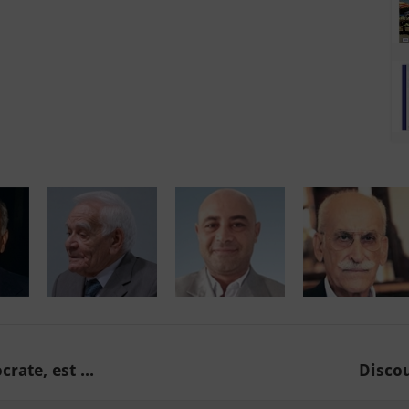
ate, est ...
Discou