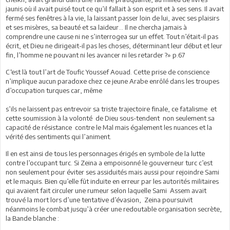
jaunis où il avait puisé tout ce qu’il fallait à son esprit et à ses sens. Il avait
fermé ses fenêtres à la vie, la laissant passer loin de lui, avec ses plaisirs
et ses misères, sa beauté et sa laideur… Il ne chercha jamais à
comprendre une cause ni ne s’interrogea sur un effet. Tout n’était-il pas
écrit, et Dieu ne dirigeait-il pas les choses, déterminant leur début et leur
fin, l’homme ne pouvant ni les avancer ni les retarder ?» p.67
C‘est là tout l’art de Toufic Youssef Aouad. Cette prise de conscience
n’implique aucun paradoxe chez ce jeune Arabe enrôlé dans les troupes
d’occupation turques car, même
s’ils ne laissent pas entrevoir sa triste trajectoire finale, ce fatalisme et
cette soumission à la volonté de Dieu sous-tendent non seulement sa
capacité de résistance contre le Mal mais également les nuances et la
vérité des sentiments qui l’animent.
Il en est ainsi de tous les personnages érigés en symbole de la lutte
contre l’occupant turc. Si Zeina a empoisonné le gouverneur turc c’est
non seulement pour éviter ses assiduités mais aussi pour rejoindre Sami
et le maquis. Bien qu’elle fût induite en erreur par les autorités militaires
qui avaient fait circuler une rumeur selon laquelle Sami Assem avait
trouvé la mort lors d’une tentative d’évasion, Zeina poursuivit
néanmoins le combat jusqu’à créer une redoutable organisation secrète,
la Bande blanche :