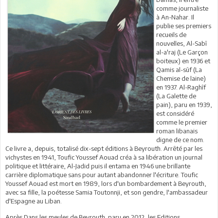
comme journaliste
à An-Nahar. Il
publie ses premiers
recueils de
nouvelles, Al-Sabî
al-a'raj (Le Garçon
boiteux) en 1936 et
Qamis al-sûf (La
Chemise de laine)
en 1937. Al-Raghîf
(La Galette de
pain), paru en 1939,
est considéré
comme le premier
roman libanais
digne de ce nom.
Ce livre a, depuis, totalisé dix-sept éditions à Beyrouth. Arrêté par les
vichystes en 1941, Toufic Youssef Aouad créa à sa libération un journal
politique et littéraire, Al-Jadid puis il entama en 1946 une brillante
carrière diplomatique sans pour autant abandonner l'écriture. Toufic
Youssef Aouad est mort en 1989, lors d'un bombardement à Beyrouth,
avec sa fille, la poétesse Samia Toutonnji, et son gendre, l'ambassadeur
d'Espagne au Liban.
Après Dans les meules de Beyrouth paru en 2012, les Editions