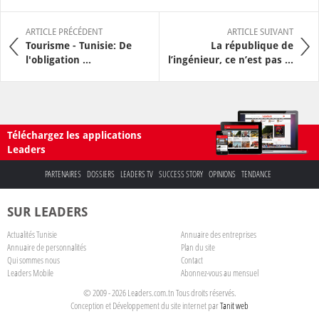
ARTICLE PRÉCÉDENT
ARTICLE SUIVANT
Tourisme - Tunisie: De
La république de
l'obligation ...
l’ingénieur, ce n’est pas ...
Téléchargez les applications
Leaders
PARTENAIRES
DOSSIERS
LEADERS TV
SUCCESS STORY
OPINIONS
TENDANCE
SUR LEADERS
Actualités Tunisie
Annuaire des entreprises
Annuaire de personnalités
Plan du site
Qui sommes nous
Contact
Leaders Mobile
Abonnez-vous au mensuel
© 2009 - 2026 Leaders.com.tn Tous droits réservés.
Conception et Développement du site internet par
Tanit web