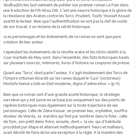
Sindbad/Actes Sud viennent de publier son premier roman Le Pain dans
une traduction de Fifi Abou Dib. C’est une oeuvre historique à la gloire de
la résistance des Arabes contre les Turcs. Prudent, Toufic Youssef Aouad
avertit le lecteur. Bien que l’authentification ne soit pas la clef de voûte
de son travail, il se réclame de la vérité historique :
«Les personnages et les événements de ce roman ne sont que pure
création de leur auteur…
Cependant les événements de la révolte arabe et les récits relatifs à la
Cour martiale de Aley sont, dans l’ensemble, des faits historiques basés
sur plusieurs sources, mémoires, livres d’histoire ou coupures de presse.
Quant aux ‘Turcs’ dont parle l’auteur, il s’agit évidemment des Turcs de
l’Empire ottoman lézardé sur les ruines duquel le ‘Gazi’ (victorieux)
Mustafa Kemal a bâti un Etat moderne, digne d’admiration. » (p.9)
Bien que ce roman soit d’une grande acuité historique, la stratégie
narrative qui y est suivie ne se base pas uniquement sur des points de
repères historiques mais également sur la triste trajectoire de ses
personnages. Celle de Zeina Kassar, en premier lieu, orpheline, souffre-
douleur de Warda, sa marâtre qui finit par sombrer dans la folie ; celle
de Tom, son petit demi-frère, ensuite, dont « la vie, qui d’habitude
procédait par étape et alternait méthodiquement heurs et malheurs,
avait décidé de faire de lui une exception à la règle. A la manière des