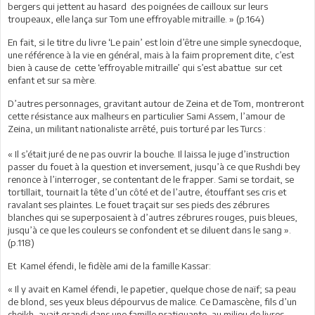
bergers qui jettent au hasard des poignées de cailloux sur leurs
troupeaux, elle lança sur Tom une effroyable mitraille. » (p.164)
En fait, si le titre du livre ‘Le pain’ est loin d’être une simple synecdoque,
une référence à la vie en général, mais à la faim proprement dite, c’est
bien à cause de cette ‘effroyable mitraille’ qui s’est abattue sur cet
enfant et sur sa mère.
D’autres personnages, gravitant autour de Zeina et de Tom, montreront
cette résistance aux malheurs en particulier Sami Assem, l’amour de
Zeina, un militant nationaliste arrêté, puis torturé par les Turcs :
« Il s’était juré de ne pas ouvrir la bouche. Il laissa le juge d’instruction
passer du fouet à la question et inversement, jusqu’à ce que Rushdi bey
renonce à l’interroger, se contentant de le frapper. Sami se tordait, se
tortillait, tournait la tête d’un côté et de l’autre, étouffant ses cris et
ravalant ses plaintes. Le fouet traçait sur ses pieds des zébrures
blanches qui se superposaient à d’autres zébrures rouges, puis bleues,
jusqu’à ce que les couleurs se confondent et se diluent dans le sang ».
(p.118)
Et Kamel éfendi, le fidèle ami de la famille Kassar:
« Il y avait en Kamel éfendi, le papetier, quelque chose de naïf; sa peau
de blond, ses yeux bleus dépourvus de malice. Ce Damascène, fils d’un
cheikh, avait grandi dans une famille pratiquante, au milieu de livres