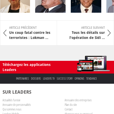
ARTICLE PRÉCÉDENT
ARTICLE SUIVANT
Un coup fatal contre les
Tous les détails sur
terroristes : Lokman ...
l'opération de Sidi ...
Téléchargez les applications
Leaders
PARTENAIRES
DOSSIERS
LEADERS TV
SUCCESS STORY
OPINIONS
TENDANCE
SUR LEADERS
Actualités Tunisie
Annuaire des entreprises
Annuaire de personnalités
Plan du site
Qui sommes nous
Contact
Leaders Mobile
Abonnez-vous au mensuel