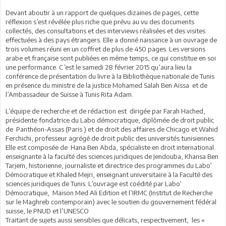
Devant aboutir à un rapport de quelques dizaines de pages, cette
réflexion s’est révélée plus riche que prévu au vu des documents
collectés, des consultations et des interviews réalisées et des visites
effectuées à des pays étrangers. Elle a donné naissance à un ouvrage de
trois volumes réuni en un coffret de plus de 450 pages. Les versions
arabe et française sont publiées en même temps, ce qui constitue en soi
une performance. C’est le samedi 28 février 2015 qu’aura lieu la
conférence de présentation du livre à la Bibliothèque nationale de Tunis
en présence du ministre de la justice Mohamed Salah Ben Aïssa et de
l’Ambassadeur de Suisse à Tunis Rita Adam.
L’équipe de recherche et de rédaction est dirigée par Farah Hached,
présidente fondatrice du Labo démocratique, diplômée de droit public
de Panthéon-Assas (Paris ) et de droit des affaires de Chicago et Wahid
Ferchichi, professeur agrégé de droit public des universités tunisiennes.
Elle est composée de Hana Ben Abda, spécialiste en droit international
enseignante à la faculté des sciences juridiques de Jendouba, Khansa Ben
Tarjem, historienne, journaliste et directrice des programmes du Labo’
Démocratique et Khaled Mejri, enseignant universitaire à la Faculté des
sciences juridiques de Tunis. L’ouvrage est coédité par Labo’
Démocratique, Maison Med Ali Edition et l’IRMC (Institut de Recherche
sur le Maghreb contemporain) avec le soutien du gouvernement fédéral
suisse, le PNUD et l’UNESCO
Traitant de sujets aussi sensibles que délicats, respectivement, les «