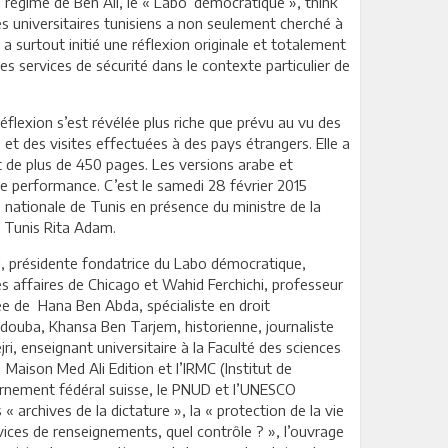
u régime de Ben Ali, le « Labo’ démocratique », think
s universitaires tunisiens a non seulement cherché à
 a surtout initié une réflexion originale et totalement
les services de sécurité dans le contexte particulier de
éflexion s’est révélée plus riche que prévu au vu des
et des visites effectuées à des pays étrangers. Elle a
 de plus de 450 pages. Les versions arabe et
e performance. C’est le samedi 28 février 2015
e nationale de Tunis en présence du ministre de la
 Tunis Rita Adam.
d, présidente fondatrice du Labo démocratique,
s affaires de Chicago et Wahid Ferchichi, professeur
sée de Hana Ben Abda, spécialiste en droit
endouba, Khansa Ben Tarjem, historienne, journaliste
, enseignant universitaire à la Faculté des sciences
Maison Med Ali Edition et l’IRMC (Institut de
rnement fédéral suisse, le PNUD et l’UNESCO
« archives de la dictature », la « protection de la vie
rvices de renseignements, quel contrôle ? », l’ouvrage