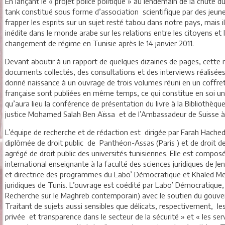
En lançant le « projet police politique » au lendemain de la chute d
tank constitué sous forme d’association scientifique par des jeune
frapper les esprits sur un sujet resté tabou dans notre pays, mais il
inédite dans le monde arabe sur les relations entre les citoyens et 
changement de régime en Tunisie après le 14 janvier 2011.
Devant aboutir à un rapport de quelques dizaines de pages, cette r
documents collectés, des consultations et des interviews réalisées 
donné naissance à un ouvrage de trois volumes réuni en un coffret
française sont publiées en même temps, ce qui constitue en soi un
qu’aura lieu la conférence de présentation du livre à la Bibliothèqu
justice Mohamed Salah Ben Aïssa et de l’Ambassadeur de Suisse à
L’équipe de recherche et de rédaction est dirigée par Farah Hache
diplômée de droit public de Panthéon-Assas (Paris ) et de droit de
agrégé de droit public des universités tunisiennes. Elle est compo
international enseignante à la faculté des sciences juridiques de J
et directrice des programmes du Labo’ Démocratique et Khaled Mejri
juridiques de Tunis. L’ouvrage est coédité par Labo’ Démocratique, 
Recherche sur le Maghreb contemporain) avec le soutien du gouve
Traitant de sujets aussi sensibles que délicats, respectivement, les 
privée et transparence dans le secteur de la sécurité » et « les se