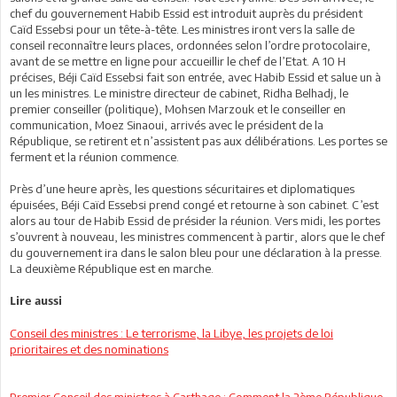
chef du gouvernement Habib Essid est introduit auprès du président
Caïd Essebsi pour un tête-à-tête. Les ministres iront vers la salle de
conseil reconnaître leurs places, ordonnées selon l’ordre protocolaire,
avant de se mettre en ligne pour accueillir le chef de l’Etat. A 10 H
précises, Béji Caïd Essebsi fait son entrée, avec Habib Essid et salue un à
un les ministres. Le ministre directeur de cabinet, Ridha Belhadj, le
premier conseiller (politique), Mohsen Marzouk et le conseiller en
communication, Moez Sinaoui, arrivés avec le président de la
République, se retirent et n’assistent pas aux délibérations. Les portes se
ferment et la réunion commence.
Près d’une heure après, les questions sécuritaires et diplomatiques
épuisées, Béji Caïd Essebsi prend congé et retourne à son cabinet. C’est
alors au tour de Habib Essid de présider la réunion. Vers midi, les portes
s’ouvrent à nouveau, les ministres commencent à partir, alors que le chef
du gouvernement ira dans le salon bleu pour une déclaration à la presse.
La deuxième République est en marche.
Lire aussi
Conseil des ministres : Le terrorisme, la Libye, les projets de loi
prioritaires et des nominations
Premier Conseil des ministres à Carthage : Comment la 2ème République