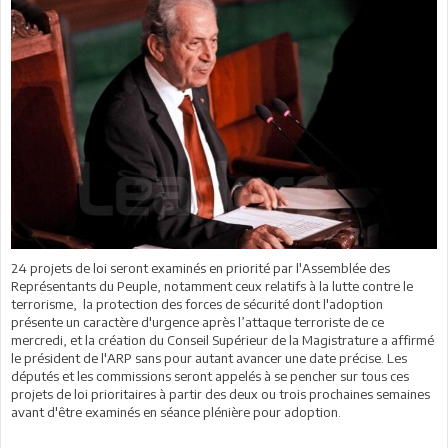
24 projets de loi seront examinés en priorité par l'Assemblée des
Représentants du Peuple, notamment ceux relatifs à la lutte contre le
terrorisme, la protection des forces de sécurité dont l'adoption
présente un caractère d'urgence après l’attaque terroriste de ce
mercredi, et la création du Conseil Supérieur de la Magistrature a affirmé
le président de l'ARP sans pour autant avancer une date précise. Les
députés et les commissions seront appelés à se pencher sur tous ces
projets de loi prioritaires à partir des deux ou trois prochaines semaines
avant d'être examinés en séance plénière pour adoption.