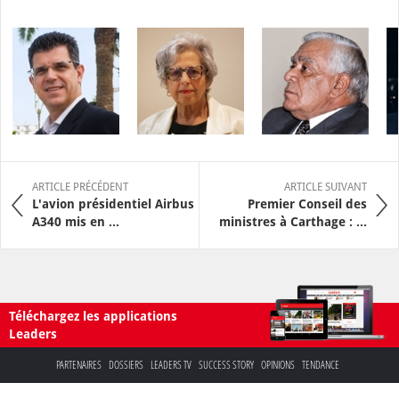
ARTICLE PRÉCÉDENT
ARTICLE SUIVANT
L'avion présidentiel Airbus
Premier Conseil des
A340 mis en ...
ministres à Carthage : ...
Téléchargez les applications
Leaders
PARTENAIRES
DOSSIERS
LEADERS TV
SUCCESS STORY
OPINIONS
TENDANCE