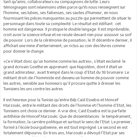
tant qu'amis, collaborateurs ou compagnons de lutte. Leurs
témoignages sont néanmoins utiles parce qu'ils nous renseignent sur
l'homme, ses lubies, ses faibesses, ses sautes d'humeur, en nous
fournissant les pièces manquantes au puzzle qui permettent de situer le
personnage dans toute sa complexité. Le résultat est édifiant : cet
homme est dangereux. Il pratique le double langage. Il est imprévisible,
croit avoir la science infuse et ne recule devant rien pour assouvir sa soif
de pouvoir. Lors de la cérémonie de passation, le 31 décembre dernier, il
affichait une mine d'enterrement, un rictus au coin des lèvres comme
pour donner le change.
«Ce n’était donc qu’un homme comme les autres», s’était exclamé le
grand écrivain Goethe en apprenant que Napoléon, dont il était un
grand admirateur, avait trempé dans le coup d’Etat du 18 brumaire. Le
militant droit-de-l’hommiste est devenu un homme de pouvoir comme
les autres, sensible aux honneurs qu’il procure quitte à dresser les
Tunisiens les uns contre les autres.
Il est heureux pour la Tunisie qu’entre Béji Caïd Essebsi et Moncef
Marzouki, entre le militant des droits de l’homme et l’homme d’Etat, les
Tunisiens ont choisi ce dernier. A vrai dire, Caïd Essebsi est la parfaite
antithèse de Moncef Marzouki. Que de dissemblances : le tempérament,
la formation, la carrière politique et surtout le sens de l’Etat. Le premier,
formé à l’école bourguibienne, en est tout imprégné. Le second en est
totalement dépourvu. En trois ans, Marzouki a dévoyé l’Etat par ses