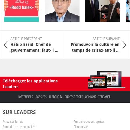
ARTICLE PRÉCÉDENT
ARTICLE SUIVANT
Habib Essid, Chef de
Promouvoir la culture en
gouvernement: faut-il ...
temps de crise:Faut-il ...
Téléchargez les applications
Leaders
PARTENAIRES
DOSSIERS
LEADERS TV
SUCCESS STORY
OPINIONS
TENDANCE
SUR LEADERS
Actualités Tunisie
Annuaire des entreprises
Annuaire de personnalités
Plan du site