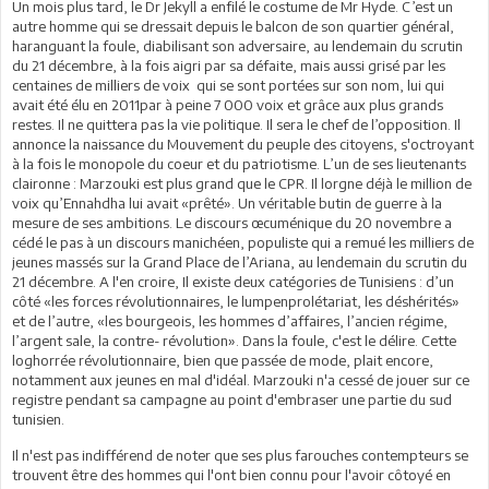
Un mois plus tard, le Dr Jekyll a enfilé le costume de Mr Hyde. C’est un
autre homme qui se dressait depuis le balcon de son quartier général,
haranguant la foule, diabilisant son adversaire, au lendemain du scrutin
du 21 décembre, à la fois aigri par sa défaite, mais aussi grisé par les
centaines de milliers de voix qui se sont portées sur son nom, lui qui
avait été élu en 2011par à peine 7 000 voix et grâce aux plus grands
restes. Il ne quittera pas la vie politique. Il sera le chef de l’opposition. Il
annonce la naissance du Mouvement du peuple des citoyens, s'octroyant
à la fois le monopole du coeur et du patriotisme. L’un de ses lieutenants
claironne : Marzouki est plus grand que le CPR. Il lorgne déjà le million de
voix qu’Ennahdha lui avait «prêté». Un véritable butin de guerre à la
mesure de ses ambitions. Le discours œcuménique du 20 novembre a
cédé le pas à un discours manichéen, populiste qui a remué les milliers de
jeunes massés sur la Grand Place de l’Ariana, au lendemain du scrutin du
21 décembre. A l'en croire, Il existe deux catégories de Tunisiens : d’un
côté «les forces révolutionnaires, le lumpenprolétariat, les déshérités»
et de l’autre, «les bourgeois, les hommes d’affaires, l’ancien régime,
l’argent sale, la contre- révolution». Dans la foule, c'est le délire. Cette
loghorrée révolutionnaire, bien que passée de mode, plait encore,
notamment aux jeunes en mal d'idéal. Marzouki n'a cessé de jouer sur ce
registre pendant sa campagne au point d'embraser une partie du sud
tunisien.
Il n'est pas indifférend de noter que ses plus farouches contempteurs se
trouvent être des hommes qui l'ont bien connu pour l'avoir côtoyé en