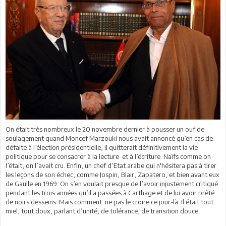
On était très nombreux le 20 novembre dernier à pousser un ouf de
soulagement quand Moncef Marzouki nous avait annoncé qu’en cas de
défaite à l’élection présidentielle, il quitterait définitivement la vie
politique pour se consacrer à la lecture et à l’écriture. Naïfs comme on
l’était, on l’avait cru. Enfin, un chef d’Etat arabe qui n'hésitera pas à tirer
les leçons de son échec, comme Jospin, Blair, Zapatero, et bien avant eux
de Gaulle en 1969. On s’en voulait presque de l’avoir injustement critiqué
pendant les trois années qu’il a passées à Carthage et de lui avoir prêté
de noirs desseins. Mais comment ne pas le croire ce jour-là. Il était tout
miel, tout doux, parlant d’unité, de tolérance, de transition douce.