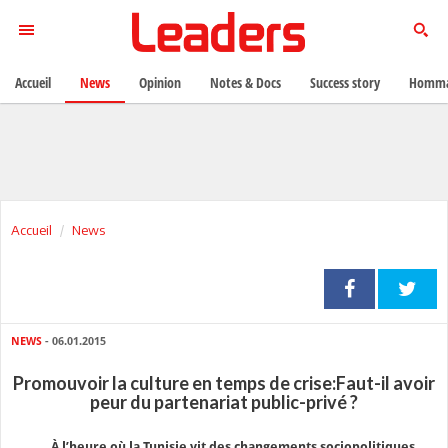
Accueil
News
Opinion
Notes & Docs
Success story
Homma
Accueil
News
NEWS
- 06.01.2015
Promouvoir la culture en temps de crise:Faut-il avoir
peur du partenariat public-privé ?
À l’heure où la Tunisie vit des changements sociopolitiques