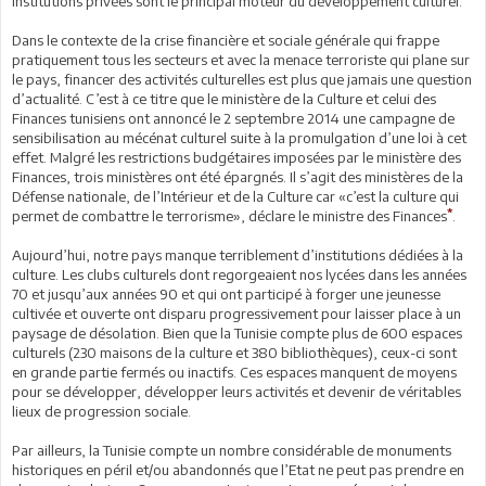
institutions privées sont le principal moteur du développement culturel.
Dans le contexte de la crise financière et sociale générale qui frappe
pratiquement tous les secteurs et avec la menace terroriste qui plane sur
le pays, financer des activités culturelles est plus que jamais une question
d’actualité. C’est à ce titre que le ministère de la Culture et celui des
Finances tunisiens ont annoncé le 2 septembre 2014 une campagne de
sensibilisation au mécénat culturel suite à la promulgation d’une loi à cet
effet. Malgré les restrictions budgétaires imposées par le ministère des
Finances, trois ministères ont été épargnés. Il s’agit des ministères de la
Défense nationale, de l’Intérieur et de la Culture car «c’est la culture qui
*
permet de combattre le terrorisme», déclare le ministre des Finances
.
Aujourd’hui, notre pays manque terriblement d’institutions dédiées à la
culture. Les clubs culturels dont regorgeaient nos lycées dans les années
70 et jusqu’aux années 90 et qui ont participé à forger une jeunesse
cultivée et ouverte ont disparu progressivement pour laisser place à un
paysage de désolation. Bien que la Tunisie compte plus de 600 espaces
culturels (230 maisons de la culture et 380 bibliothèques), ceux-ci sont
en grande partie fermés ou inactifs. Ces espaces manquent de moyens
pour se développer, développer leurs activités et devenir de véritables
lieux de progression sociale.
Par ailleurs, la Tunisie compte un nombre considérable de monuments
historiques en péril et/ou abandonnés que l’Etat ne peut pas prendre en