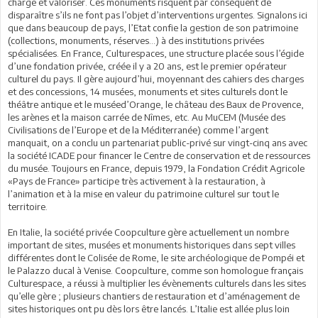
charge et valoriser. Ces monuments risquent par conséquent de
disparaître s’ils ne font pas l’objet d’interventions urgentes. Signalons ici
que dans beaucoup de pays, l’Etat confie la gestion de son patrimoine
(collections, monuments, réserves…) à des institutions privées
spécialisées. En France, Culturespaces, une structure placée sous l’égide
d’une fondation privée, créée il y a 20 ans, est le premier opérateur
culturel du pays. Il gère aujourd’hui, moyennant des cahiers des charges
et des concessions, 14 musées, monuments et sites culturels dont le
théâtre antique et le muséed’Orange, le château des Baux de Provence,
les arènes et la maison carrée de Nîmes, etc. Au MuCEM (Musée des
Civilisations de l’Europe et de la Méditerranée) comme l’argent
manquait, on a conclu un partenariat public-privé sur vingt-cinq ans avec
la société ICADE pour financer le Centre de conservation et de ressources
du musée. Toujours en France, depuis 1979, la Fondation Crédit Agricole
«Pays de France» participe très activement à la restauration, à
l’animation et à la mise en valeur du patrimoine culturel sur tout le
territoire.
En Italie, la société privée Coopculture gère actuellement un nombre
important de sites, musées et monuments historiques dans sept villes
différentes dont le Colisée de Rome, le site archéologique de Pompéi et
le Palazzo ducal à Venise. Coopculture, comme son homologue français
Culturespace, a réussi à multiplier les évènements culturels dans les sites
qu’elle gère ; plusieurs chantiers de restauration et d’aménagement de
sites historiques ont pu dès lors être lancés. L’Italie est allée plus loin