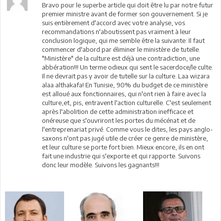
Bravo pour le superbe article qui doit être lu par notre futur
premier ministre avant de former son gouvernement. Si je
suis entièrement d'accord avec votre analyse, vos
recommandations n'aboutissent pas vraiment à leur
conclusion logique, qui me semble être la suivante: Il faut
commencer d'abord par éliminer le ministère de tutelle.
"Ministère" de la culture est déjà une contradiction, une
abbération!!! Un terme odieux qui sent le sacerdoce/le culte.
Il ne devrait pas y avoir de tutelle sur la culture. Laa wizara
alaa althakafa! En Tunisie, 90% du budget de ce ministère
est alloué aux fonctionnaires, qui n'ont rien à faire avec la
culture,et, pis, entravent l'action culturelle. C'est seulement
après l'abolition de cette administration inefficace et
onéreuse que s'ouvriront les portes du mécénat et de
l'entreprenariat privé. Comme vous le dites, les pays anglo-
saxons n'ont pas jugé utile de créer ce genre de ministère,
et leur culture se porte fort bien. Mieux encore, ils en ont
fait une industrie qui s'exporte et qui rapporte. Suivons
donc leur modèle. Suivons les gagnants!!!