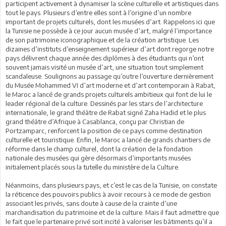
participent activement à dynamiser la scène culturelle et artistiques dans
tout le pays. Plusieurs d’entre elles sont à l’origine d’un nombre
important de projets culturels, dont les musées d’art. Rappelons ici que
la Tunisie ne possède à ce jour aucun musée d’art, malgré l’importance
de son patrimoine iconographique et de la création artistique. Les
dizaines d’instituts d’enseignement supérieur d’art dont regorge notre
pays délivrent chaque année des diplômes à des étudiants qui n’ont
souvent jamais visité un musée d’art, une situation tout simplement
scandaleuse. Soulignons au passage qu’outre l’ouverture dernièrement
du Musée Mohammed VI d’art moderne et d’art contemporain à Rabat,
le Maroc a lancé de grands projets culturels ambitieux qui font de lui le
leader régional de la culture. Dessinés par les stars de l’architecture
internationale, le grand théâtre de Rabat signé Zaha Hadid et le plus
grand théâtre d’Afrique à Casablanca, conçu par Christian de
Portzamparc, renforcent la position de ce pays comme destination
culturelle et touristique. Enfin, le Maroc a lancé de grands chantiers de
réforme dans le champ culturel, dont la création de la fondation
nationale des musées qui gère désormais d’importants musées
initialement placés sous la tutelle du ministère de la Culture.
Néanmoins, dans plusieurs pays, et c’est le cas de la Tunisie, on constate
la réticence des pouvoirs publics à avoir recours à ce mode de gestion
associant les privés, sans doute à cause de la crainte d’une
marchandisation du patrimoine et de la culture. Mais il faut admettre que
le fait que le partenaire privé soit incité à valoriser les bâtiments qu’il a