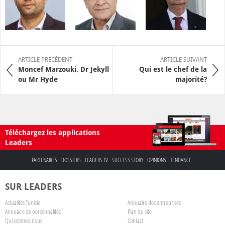
ARTICLE PRÉCÉDENT
ARTICLE SUIVANT
Moncef Marzouki, Dr Jekyll
Qui est le chef de la
ou Mr Hyde
majorité?
Téléchargez les applications
Leaders
PARTENAIRES
DOSSIERS
LEADERS TV
SUCCESS STORY
OPINIONS
TENDANCE
SUR LEADERS
Actualités Tunisie
Annuaire des entreprises
Annuaire de personnalités
Plan du site
Qui sommes nous
Contact