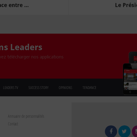
ce entre ...
Le Prési
ons Leaders
ez télécharger nos applications
LEADERS TV
SUCCESS STORY
OPINIONS
TENDANCE
Annuaire de personnalités
Contact