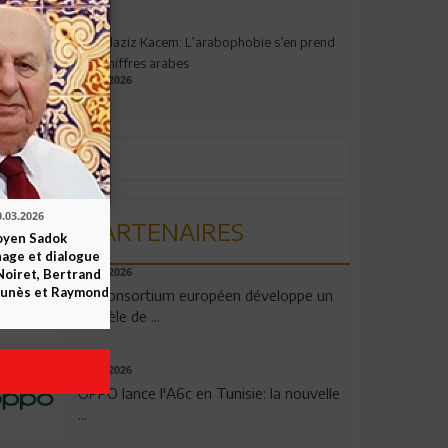
Abdelaziz Kacem: L’arabophobie s’en prend
aux chiffres arabes
09.07.2026
0.03.2026
PARTENAIRES
yen Sadok
nage et dialogue
Noiret, Bertrand
06.08.2026
 Funès et Raymond
Un consortium européen développe un
modèle de ...
04.08.2026
OPPO lance l'A6c en Tunisie: la nouvelle
...