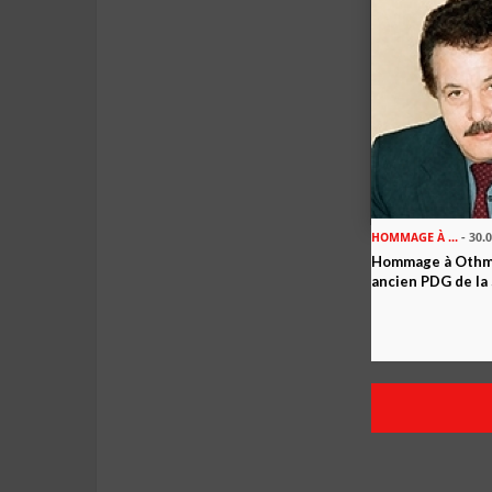
HOMMAGE À ...
- 30.
Hommage à Othma
ancien PDG de la