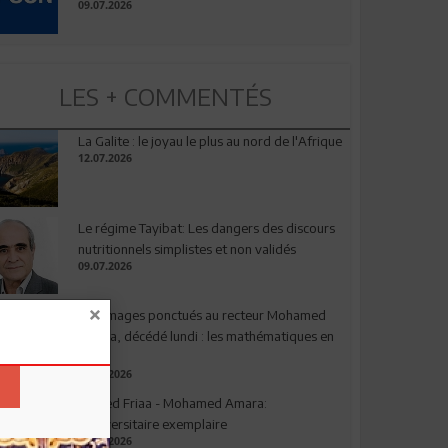
09.07.2026
LES + COMMENTÉS
La Galite : le joyau le plus au nord de l'Afrique
12.07.2026
Le régime Tayibat: Les dangers des discours
nutritionnels simplistes et non validés
09.07.2026
Hommages ponctués au recteur Mohamed
Amara, décédé lundi : les mathématiques en
deuil
03.08.2026
Ahmed Friaa - Mohamed Amara:
l’Universitaire exemplaire
04.08.2026