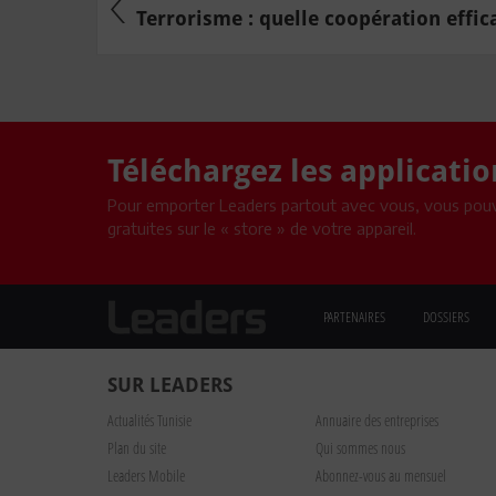
Terrorisme : quelle coopération effica
Téléchargez les applicati
Pour emporter Leaders partout avec vous, vous pouv
gratuites sur le « store » de votre appareil.
PARTENAIRES
DOSSIERS
SUR LEADERS
Actualités Tunisie
Annuaire des entreprises
Plan du site
Qui sommes nous
Leaders Mobile
Abonnez-vous au mensuel