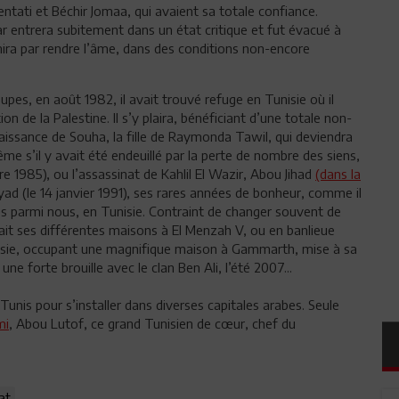
tati et Béchir Jomaa, qui avaient sa totale confiance.
mar entrera subitement dans un état critique et fut évacué à
finira par rendre l’âme, dans des conditions non-encore
pes, en août 1982, il avait trouvé refuge en Tunisie où il
ion de la Palestine. Il s’y plaira, bénéficiant d’une totale non-
nnaissance de Souha, la fille de Raymonda Tawil, qui deviendra
me s’il y avait été endeuillé par la perte de nombre des siens,
e 1985), ou l’assassinat de Kahlil El Wazir, Abou Jihad
(dans la
yad (le 14 janvier 1991), ses rares années de bonheur, comme il
ssées parmi nous, en Tunisie. Contraint de changer souvent de
imait ses différentes maisons à El Menzah V, ou en banlieue
unisie, occupant une magnifique maison à Gammarth, mise à sa
une forte brouille avec le clan Ben Ali, l’été 2007...
Tunis pour s’installer dans diverses capitales arabes. Seule
mi
, Abou Lutof, ce grand Tunisien de cœur, chef du
at