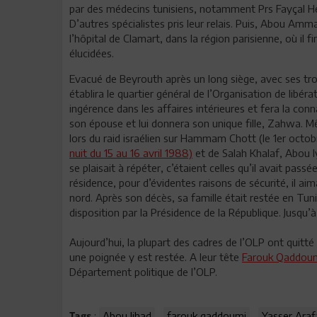
par des médecins tunisiens, notamment Prs Fayçal Hen
D’autres spécialistes pris leur relais. Puis, Abou Am
l’hôpital de Clamart, dans la région parisienne, où il 
élucidées.
Evacué de Beyrouth après un long siège, avec ses trou
établira le quartier général de l’Organisation de libérat
ingérence dans les affaires intérieures et fera la co
son épouse et lui donnera son unique fille, Zahwa. Mê
lors du raid israélien sur Hammam Chott (le 1er octobr
nuit du 15 au 16 avril 1988)
et de Salah Khalaf, Abou I
se plaisait à répéter, c’étaient celles qu’il avait pa
résidence, pour d’évidentes raisons de sécurité, il a
nord. Après son décès, sa famille était restée en T
disposition par la Présidence de la République. Jusqu’à 
Aujourd’hui, la plupart des cadres de l’OLP ont quitté 
une poignée y est restée. A leur tête
Farouk Qaddou
Département politique de l’OLP.
:
Abou Jihad
farouk qaddoumi
Yasser Araf
Tags