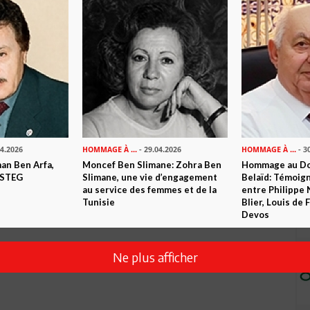
04.2026
HOMMAGE À ...
- 29.04.2026
HOMMAGE À ...
- 3
n Ben Arfa,
Moncef Ben Slimane: Zohra Ben
Hommage au Do
 STEG
Slimane, une vie d’engagement
Belaïd: Témoig
au service des femmes et de la
entre Philippe 
Tunisie
Blier, Louis de
Devos
Ne plus afficher