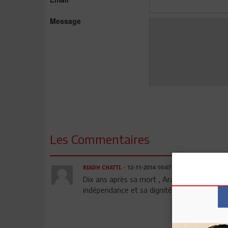
Message
Les Commentaires
RIADH CHATTI.
- 12-11-2014 10:47
Dix ans après sa mort , Arafat reste un SY
indépendance et sa dignité !