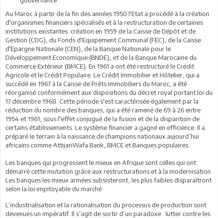
gouvernance.
Au Maroc à partir de la fin des années 1950 l'Etat a procédé à la création
d'organismes financiers spécialisés et à la restructuration de certaines
institutions existantes: création en 1959 de la Caisse de Dépôt et de
Gestion (CDG), du Fonds d'Equipement Communal (FEC), de la Caisse
d'Epargne Nationale (CEN), de la Banque Nationale pour le
Développement Economique (BNDE), et de la Banque Marocaine du
Commerce Extérieur (BMCE). En 1961 a ont été restructuré le Crédit
Agricole et le Crédit Populaire. Le Crédit Immobilier et Hôtelier, qui a
succédé en 1967 à la Caisse de Prêts Immobiliers du Maroc, a été
réorganisé conformément aux dispositions du décret royal portant loi du
17 décembre 1968. Cette période s'est caractérisée également par la
réduction du nombre des banques, qui a été ramené de 69 à 26 entre
1954 et 1961, sous l'effet conjugué de la fusion et de la disparition de
certains établissements. Le système financier a gagné en efficience. Il a
préparé le terrain à la naissance de champions nationaux aujourd’hui
africains comme AttijariWafa Bank, BMCE et Banques populaires.
Les banques qui progressent le mieux en Afrique sont celles qui ont
démarré cette mutation grâce aux restructurations et à la modernisation.
Les banques les mieux armées subsisteront, les plus faibles disparaîtront
selon la loi impitoyable du marché.
L’industrialisation et la rationalisation du processus de production sont
devenues un impératif. Il s’agit de sortir d’un paradoxe : lutter contre les