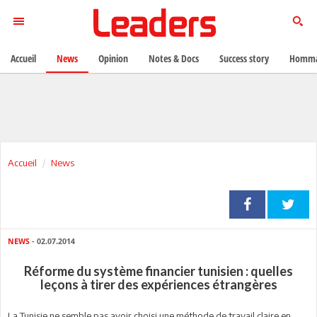
Accueil
News
Opinion
Notes & Docs
Success story
Homma
Accueil
News
NEWS
- 02.07.2014
Réforme du système financier tunisien : quelles
leçons à tirer des expériences étrangères
La Tunisie ne semble pas avoir choisi une méthode de travail claire en