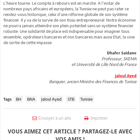
L’heure tourne. Le compte à rebours est en marche. A l’instar de
nombreux pays africains et européens, la Tunisie ne peut pas rater ce
rendez-vous historique, celui d’une réforme globale de son système
financier. Il y va de la survie de son tissu entrepreneurial. Notre économie
ne pourra jamais atteindre son plein potentiel sans un système financier
robuste. Une solidarité de place est indispensable pour imaginer tous
ensemble, opérateurs bancaires et non bancaires mais aussi Etat, la voie
de sortie de cette impasse.
Dhafer Saidane
Professeur, SKEMA
et Université de Lille Nord de France
Jaloul Ayed
Banquier, ancien Ministre des Finances de Tunisie
:
BH
BNA
Jaloul Ayed
STB
Tunisie
Tags
Envoyer à un ami
Imprimer
VOUS AIMEZ CET ARTICLE ? PARTAGEZ-LE AVEC
VOS AMIS !