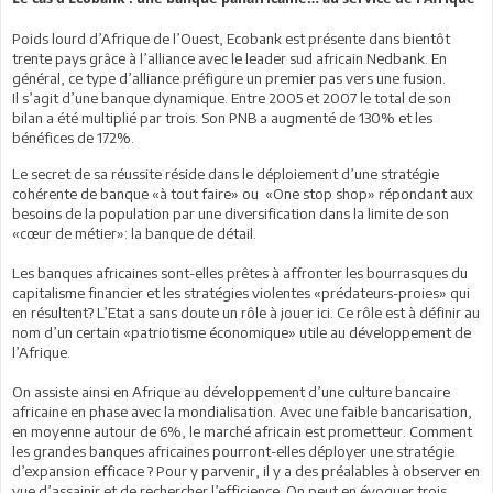
Poids lourd d’Afrique de l’Ouest, Ecobank est présente dans bientôt
trente pays grâce à l’alliance avec le leader sud africain Nedbank. En
général, ce type d’alliance préfigure un premier pas vers une fusion.
Il s’agit d’une banque dynamique. Entre 2005 et 2007 le total de son
bilan a été multiplié par trois. Son PNB a augmenté de 130% et les
bénéfices de 172%.
Le secret de sa réussite réside dans le déploiement d’une stratégie
cohérente de banque «à tout faire» ou «One stop shop» répondant aux
besoins de la population par une diversification dans la limite de son
«cœur de métier»: la banque de détail.
Les banques africaines sont-elles prêtes à affronter les bourrasques du
capitalisme financier et les stratégies violentes «prédateurs-proies» qui
en résultent? L’Etat a sans doute un rôle à jouer ici. Ce rôle est à définir au
nom d’un certain «patriotisme économique» utile au développement de
l’Afrique.
On assiste ainsi en Afrique au développement d’une culture bancaire
africaine en phase avec la mondialisation. Avec une faible bancarisation,
en moyenne autour de 6%, le marché africain est prometteur. Comment
les grandes banques africaines pourront-elles déployer une stratégie
d’expansion efficace ? Pour y parvenir, il y a des préalables à observer en
vue d’assainir et de rechercher l’efficience. On peut en évoquer trois.