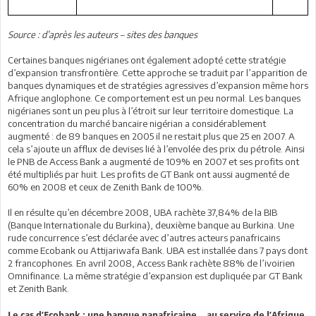
Source : d’après les auteurs – sites des banques
Certaines banques nigérianes ont également adopté cette stratégie
d’expansion transfrontière. Cette approche se traduit par l’apparition de
banques dynamiques et de stratégies agressives d’expansion même hors
Afrique anglophone. Ce comportement est un peu normal. Les banques
nigérianes sont un peu plus à l’étroit sur leur territoire domestique. La
concentration du marché bancaire nigérian a considérablement
augmenté : de 89 banques en 2005 il ne restait plus que 25 en 2007. A
cela s’ajoute un afflux de devises lié à l’envolée des prix du pétrole. Ainsi
le PNB de Access Bank a augmenté de 109% en 2007 et ses profits ont
été multipliés par huit. Les profits de GT Bank ont aussi augmenté de
60% en 2008 et ceux de Zenith Bank de 100%.
Il en résulte qu’en décembre 2008, UBA rachète 37,84% de la BIB
(Banque Internationale du Burkina), deuxième banque au Burkina. Une
rude concurrence s’est déclarée avec d’autres acteurs panafricains
comme Ecobank ou Attijariwafa Bank. UBA est installée dans 7 pays dont
2 francophones. En avril 2008, Access Bank rachète 88% de l’ivoirien
Omnifinance. La même stratégie d’expansion est dupliquée par GT Bank
et Zenith Bank.
Le cas d’Ecobank : une banque panafricaine… au service de l’Afrique