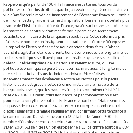
Rappelons qu’à partir de 1984, la France s’est attelée, tous bords
politiques confondus droite et gauche, à revoir son système financier en
vue d’améliorer le mode de financement de l’économie française. Comble
de l’ironie, cette grande réforme d’inspiration libérale, sans doute la plus
grande de l’histoire financière de France, basée sur l’ouverture totale sur
les marchés de capitaux était menée par le premier gouvernement
socialiste de l’histoire de la cinquième république. Cette réforme a pris
d’ailleurs le nom de son instigateur : on parle de la réforme Bérégovoy.
Ce rappel de l’histoire financière nous enseigne deux faits : d’abord
quand il s’agit d’arrêter des orientations économiques de long terme les
couleurs politiques se diluent pour ne constituer qu’une seule celle qui
défend l’intérêt suprême de la nation. On retient ensuite, qu’une
politique économique se gère à court terme, mais aussi à long terme et
que certains choix, disons techniques, doivent être réalisés
indépendamment des échéances électorales. Notons pour la petite
histoire que c’est grâce à cette réforme, instaurant le modèle de la
banque universelle, que les banques françaises ont mieux résisté à la
crise de 2008. La restructuration bancaire par concentration s’est
poursuivie à un rythme soutenu. En France le nombre d’établissements
est passé de 1033 en 1980 à 543 en 1998. En Europe le nombre total
d’établissements a diminué régulièrement, confirmant cette tendance à
la concentration. Dans la zone euro à 12, à la fin de l’année 2005, le
nombre d’établissements de crédit était de 6 308 alors qu’il se situait à 7
213 en 2001. Au sein de l’Union européenne à 25, ce chiffre était de 8 684
en 2005 et de 9 747 en 2001. Cette tendance a été plus marquée en