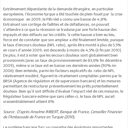
Extrêmement dépendante de la demande étrangère, en particulier
européenne, l’économie turque a été touchée de plein fouet par la crise
économique : en 2009, le PIB réel a connu une baisse de 4,8%.
Entraînant son cortège de faillites et de défaillances, on pouvait
s’attendre à ce que la récession se traduise par une forte hausse des
impayés et des défauts sur les crédits. Si cette hausse a bien eu lieu,
force est de constater que son ampleur a été finalement limitée, puisque
le taux d’encours douteux (NPL ratio), après être monté à plus de 5,5%
en cours d’année 2009, est descendu à moins de 4,5% (à fin juin 2010).
De plus, il est à noter que les encours douteux sont globalement bien
provisionnés (avec un taux de provisionnement de 83,6% fin décembre
2009), même si ce taux est en baisse ces dernières années (90% mi-
2006). Bien entendu, parmi les facteurs explicatifs du ratio de NPL
relativement modéré, figurent le «traitement comptable» permis par le
BRSA (Agence de régulation et de supervision bancaire) et les mesures
permettant de restructurer préventivement les prêts potentiellement
douteux. Bien qu’il soit difficile d’évaluer l’impact réel de ces mesures, le
Régulateur bancaire estime que sans celles-ci, le taux de NPL aurait
vraisemblablement atteint 8%.
Source : D'après Anselme IMBERT, Banque de France, Conseiller Financier
de l’Ambassade de France en Turquie (2010
).
Le système bancaire Turc va connaitre des évolutions importantes.