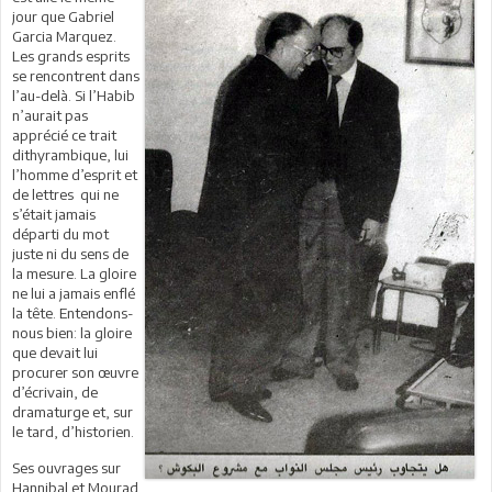
jour que Gabriel
Garcia Marquez.
Les grands esprits
se rencontrent dans
l’au-delà. Si l’Habib
n’aurait pas
apprécié ce trait
dithyrambique, lui
l’homme d’esprit et
de lettres qui ne
s’était jamais
départi du mot
juste ni du sens de
la mesure. La gloire
ne lui a jamais enflé
la tête. Entendons-
nous bien: la gloire
que devait lui
procurer son œuvre
d’écrivain, de
dramaturge et, sur
le tard, d’historien.
Ses ouvrages sur
Hannibal et Mourad