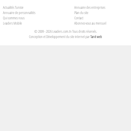
Actualités Tunisie
Annuaire des entreprises
Annuaire de personnalités
Plan du site
Qui sommes nous
Contact
Leaders Mobile
Abonnez-vous au mensuel
© 2009 - 2026 Leaders.com.tn Tous droits réservés.
Conception et Développement du site internet par
Tanit web