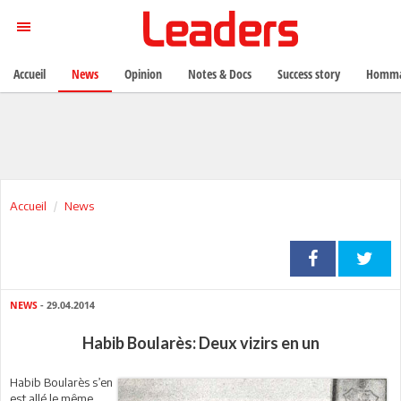
Accueil
News
Opinion
Notes & Docs
Success story
Homma
Accueil
News
NEWS
- 29.04.2014
Habib Boularès: Deux vizirs en un
Habib Boularès s’en
est allé le même