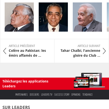
ARTICLE PRÉCÉDENT
ARTICLE SUIVANT
Colère au Pakistan: les
Tahar Chaïbi, l'ancienne
émirs affamés de ...
gloire du Club ...
Téléchargez les applications
Leaders
PARTENAIRES
DOSSIERS
LEADERS TV
SUCCESS STORY
OPINIONS
TENDANCE
SUR LEADERS