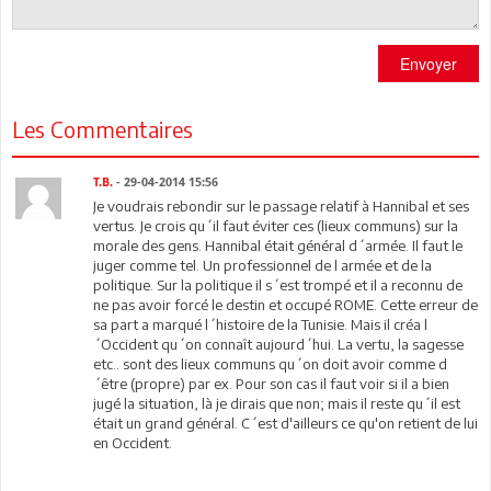
Envoyer
Les Commentaires
T.B.
- 29-04-2014 15:56
Je voudrais rebondir sur le passage relatif à Hannibal et ses
vertus. Je crois qu´il faut éviter ces (lieux communs) sur la
morale des gens. Hannibal était général d´armée. Il faut le
juger comme tel. Un professionnel de l armée et de la
politique. Sur la politique il s´est trompé et il a reconnu de
ne pas avoir forcé le destin et occupé ROME. Cette erreur de
sa part a marqué l´histoire de la Tunisie. Mais il créa l
´Occident qu´on connaît aujourd´hui. La vertu, la sagesse
etc.. sont des lieux communs qu´on doit avoir comme d
´être (propre) par ex. Pour son cas il faut voir si il a bien
jugé la situation, là je dirais que non; mais il reste qu´il est
était un grand général. C´est d'ailleurs ce qu'on retient de lui
en Occident.