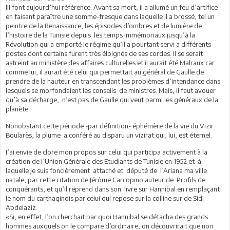
III font aujourd’hui référence. Avant sa mort, il a allumé un feu d’artifice
en faisant paraître une somme-fresque dans laquelle il a brossé, tel un
peintre de la Renaissance, les épisodes d’ombres et de lumière de
l’histoire de la Tunisie depuis les temps immémoriaux jusqu’à la
Révolution qui a emporté le régime qu’il a pourtant servi a différents
postes dont certains furent très éloignés de ses cordes. Il se serait
astreint au ministère des affaires culturelles et il aurait été Malraux car
comme lui, il aurait été celui qui permettait au général de Gaulle de
prendre de la hauteur en transcendant les problèmes d’intendance dans
lesquels se morfondaient les conseils de ministres. Mais, il faut avouer
qu’à sa décharge, n’est pas de Gaulle qui veut parmi les généraux de la
planète.
Nonobstant cette période -par définition- éphémère de la vie du Vizir
Boularès, la plume a conféré au disparu un vizirat qui, lui, est éternel.
J’ai envie de clore mon propos sur celui qui participa activement à la
création de l’Union Générale des Etudiants de Tunisie en 1952 et à
laquelle je suis foncièrement attaché et député de l’Ariana ma ville
natale, par cette citation de Jérôme Carcopino auteur de Profils de
conquérants, et qu’il reprend dans son livre sur Hannibal en remplaçant
le nom du carthaginois par celui qui repose sur la colline sur de Sidi
Abdelaziz.
«Si, en effet, l’on cherchait par quoi Hannibal se détacha des grands
hommes auxquels on le compare d’ordinaire, on découvrirait que non