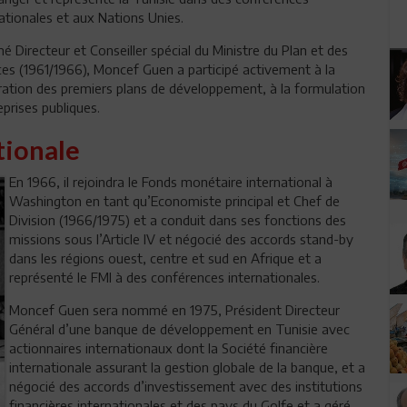
ationales et aux Nations Unies.
Directeur et Conseiller spécial du Ministre du Plan et des
ces (1961/1966), Moncef Guen a participé activement à la
ration des premiers plans de développement, à la formulation
eprises publiques.
tionale
En 1966, il rejoindra le Fonds monétaire international à
Washington en tant qu’Economiste principal et Chef de
Division (1966/1975) et a conduit dans ses fonctions des
missions sous l’Article IV et négocié des accords stand-by
dans les régions ouest, centre et sud en Afrique et a
représenté le FMI à des conférences internationales.
Moncef Guen sera nommé en 1975, Président Directeur
Général d’une banque de développement en Tunisie avec
actionnaires internationaux dont la Société financière
internationale assurant la gestion globale de la banque, et a
négocié des accords d’investissement avec des institutions
financières internationales et des pays du Golfe et a géré