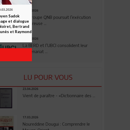
0.03.2026
29.07.2026
yen Sadok
Le Groupe QNB poursuit l’exécution
nage et dialogue
rigoureuse ...
Noiret, Bertrand
 Funès et Raymond
24.07.2026
La BERD et l’UBCI consolident leur
partenariat ...
LU POUR VOUS
23.04.2026
Vient de paraître - «Dictionnaire des ...
17.03.2026
Noureddine Dougui : Comprendre le
Moyen-Orient, ...