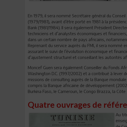
En 1979, il sera nommé Secrétaire général du Conseil 
(1979/1981), avant d’être porté en 1981 à la présiden
Bank (1981/1984). Il sera également Président Direc
techniciens et d’analystes économiques et financiers,
dans un certain nombre de pays africains, notamment 
Reprenant du service auprès du FMI, il sera nommé e
assurant le suivi de l’évolution économique et financ
d’ajustement structurel et conseillant les autorités 
Moncef Guen sera également Conseiller du Fonds Afr
Washington D.C. (1997/2002) et a contribué à lever d
missions de consulting auprès de la Banque mondiale e
compris la Banque africaine de développement (2002 ju
Burkina Faso, le Cameroun, le Congo Brazza, la Côte d’
Quatre ouvrages de référ
Au tit
enseig
de Co