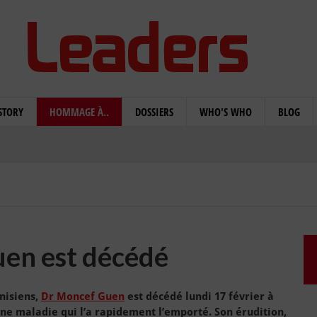
STORY
HOMMAGE À..
DOSSIERS
WHO'S WHO
BLOG
en est décédé
nisiens,
Dr Moncef Guen
est décédé lundi 17 février à
 une maladie qui l’a rapidement l’emporté. Son érudition,