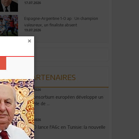
17.07.2026
Espagne-Argentine 1-0 ap : Un champion
valeureux, un finaliste absent
19.07.2026
PARTENAIRES
06.08.2026
Un consortium européen développe un
modèle de ...
04.08.2026
OPPO lance l'A6c en Tunisie: la nouvelle
...