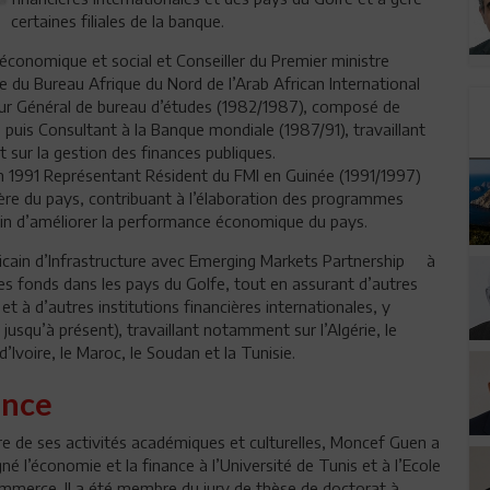
certaines filiales de la banque.
économique et social et Conseiller du Premier ministre
ce du Bureau Afrique du Nord de l’Arab African International
teur Général de bureau d’études (1982/1987), composé de
 puis Consultant à la Banque mondiale (1987/91), travaillant
sur la gestion des finances publiques.
n 1991 Représentant Résident du FMI en Guinée (1991/1997)
ière du pays, contribuant à l’élaboration des programmes
afin d’améliorer la performance économique du pays.
icain d’Infrastructure avec Emerging Markets Partnership à
es fonds dans les pays du Golfe, tout en assurant d’autres
t à d’autres institutions financières internationales, y
squ’à présent), travaillant notamment sur l’Algérie, le
Ivoire, le Maroc, le Soudan et la Tunisie.
ence
re de ses activités académiques et culturelles, Moncef Guen a
né l’économie et la finance à l’Université de Tunis et à l’Ecole
mmerce. Il a été membre du jury de thèse de doctorat à