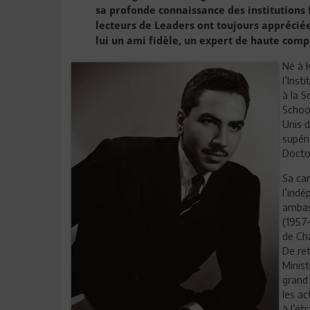
sa profonde connaissance des institutions 
lecteurs de Leaders ont toujours apprécié
lui un ami fidèle, un expert de haute comp
Né à K
l’Inst
à la S
Schoo
Unis d
supéri
Docto
Sa ca
l’ind
ambas
(1957
de Cha
De re
Minist
grand
les a
à l’ét