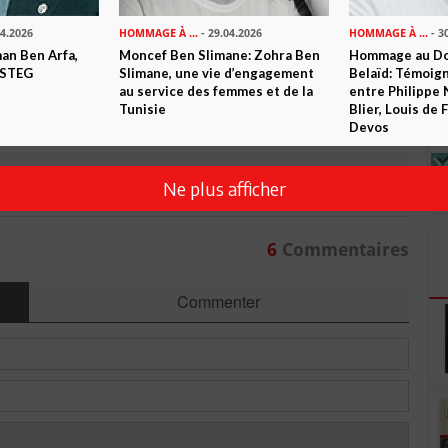
04.2026
HOMMAGE À ...
- 29.04.2026
HOMMAGE À ...
- 3
 ? PARTAGEZ-LE AVEC VOS AMIS !
n Ben Arfa,
Moncef Ben Slimane: Zohra Ben
Hommage au Do
 STEG
Slimane, une vie d’engagement
Belaïd: Témoig
au service des femmes et de la
entre Philippe 
TWEETER
ABONNEZ-VOUS
Tunisie
Blier, Louis de
Devos
R CET ARTICLE
Ne plus afficher
6
Commentaires
Commenter