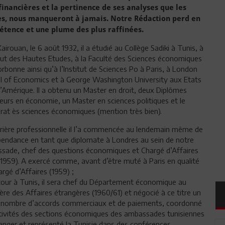
financières et la pertinence de ses analyses que les
es, nous manqueront à jamais. Notre Rédaction perd en
étence et une plume des plus raffinées.
airouan, le 6 août 1932, il a étudié au Collège Sadiki à Tunis, à
itut des Hautes Etudes, à la Faculté des Sciences économiques
orbonne ainsi qu’à l’Institut de Sciences Po à Paris, à London
l of Economics et à George Washington University aux Etats
’Amérique. Il a obtenu un Master en droit, deux Diplômes
eurs en économie, un Master en sciences politiques et le
rat ès sciences économiques (mention très bien).
rrière professionnelle il l’a commencée au lendemain même de
épendance en tant que diplomate à Londres au sein de notre
sade, chef des questions économiques et Chargé d’Affaires
-1959). A exercé comme, avant d’être muté à Paris en qualité
rgé d’Affaires (1959) ;
tour à Tunis, il sera chef du Département économique au
ère des Affaires étrangères (1960/61) et négocié à ce titre un
 nombre d’accords commerciaux et de paiements, coordonné
ctivités des sections économiques des ambassades tunisiennes
ranger et représenté la Tunisie dans des conférences