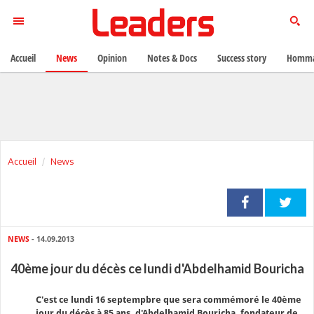
Accueil
News
Opinion
Notes & Docs
Success story
Homma
Accueil
News
NEWS
- 14.09.2013
40ème jour du décès ce lundi d'Abdelhamid Bouricha
C'est ce lundi 16 septempbre que sera commémoré le 40ème
jour du décès à 85 ans, d'Abdelhamid Bouricha, fondateur de