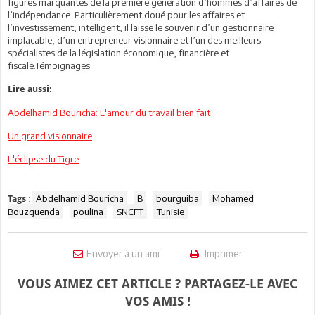
figures marquantes de la première génération d’hommes d’affaires de
l’indépendance. Particulièrement doué pour les affaires et
l’investissement, intelligent, il laisse le souvenir d’un gestionnaire
implacable, d’un entrepreneur visionnaire et l’un des meilleurs
spécialistes de la législation économique, financière et
fiscale.Témoignages
Lire aussi:
Abdelhamid Bouricha: L'amour du travail bien fait
Un grand visionnaire
L'éclipse du Tigre
:
Abdelhamid Bouricha
B
bourguiba
Mohamed
Tags
Bouzguenda
poulina
SNCFT
Tunisie
Envoyer à un ami
Imprimer
VOUS AIMEZ CET ARTICLE ? PARTAGEZ-LE AVEC
VOS AMIS !