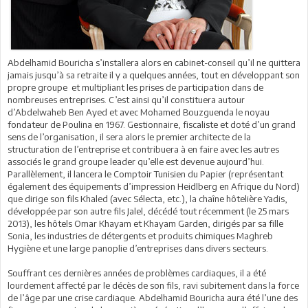
Abdelhamid Bouricha s’installera alors en cabinet-conseil qu’il ne quittera
jamais jusqu’à sa retraite il y a quelques années, tout en développant son
propre groupe et multipliant les prises de participation dans de
nombreuses entreprises. C’est ainsi qu’il constituera autour
d’Abdelwaheb Ben Ayed et avec Mohamed Bouzguenda le noyau
fondateur de Poulina en 1967. Gestionnaire, fiscaliste et doté d’un grand
sens de l’organisation, il sera alors le premier architecte de la
structuration de l’entreprise et contribuera à en faire avec les autres
associés le grand groupe leader qu’elle est devenue aujourd’hui.
Parallèlement, il lancera le Comptoir Tunisien du Papier (représentant
également des équipements d’impression Heidlberg en Afrique du Nord)
que dirige son fils Khaled (avec Sélecta, etc.), la chaîne hôtelière Yadis,
développée par son autre fils Jalel, décédé tout récemment (le 25 mars
2013), les hôtels Omar Khayam et Khayam Garden, dirigés par sa fille
Sonia, les industries de détergents et produits chimiques Maghreb
Hygiène et une large panoplie d’entreprises dans divers secteurs.
Souffrant ces dernières années de problèmes cardiaques, il a été
lourdement affecté par le décès de son fils, ravi subitement dans la force
de l’âge par une crise cardiaque. Abdelhamid Bouricha aura été l’une des