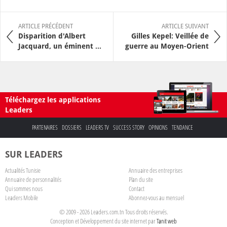
ARTICLE PRÉCÉDENT
ARTICLE SUIVANT
Disparition d'Albert
Gilles Kepel: Veillée de
Jacquard, un éminent ...
guerre au Moyen-Orient
Téléchargez les applications
Leaders
PARTENAIRES
DOSSIERS
LEADERS TV
SUCCESS STORY
OPINIONS
TENDANCE
SUR LEADERS
Actualités Tunisie
Annuaire des entreprises
Annuaire de personnalités
Plan du site
Qui sommes nous
Contact
Leaders Mobile
Abonnez-vous au mensuel
© 2009 - 2026 Leaders.com.tn Tous droits réservés.
Conception et Développement du site internet par
Tanit web