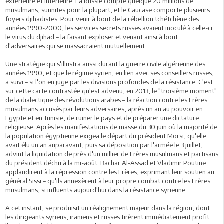
extérieure et intérieure. La Russie compte quelque 20 millions de
musulmans, sunnites pour la plupart, et le Caucase comporte plusieurs
foyers djihadistes. Pour venir à bout de la rébellion tchétchène des
années 1990-2000, les services secrets russes avaient inoculé à celle-ci
le virus du djihad – la faisant exploser et venant ainsi à bout
d'adversaires qui se massacraient mutuellement.
Une stratégie qui s'illustra aussi durant la guerre civile algérienne des
années 1990, et que le régime syrien, en lien avec ses conseillers russes,
a suivi – si l'on en juge par les divisions profondes de la résistance. C'est
sur cette carte contrastée qu'est advenu, en 2013, le "troisième moment"
de la dialectique des révolutions arabes – la réaction contre les Frères
musulmans accusés par leurs adversaires, après un an au pouvoir en
Egypte et en Tunisie, de ruiner le pays et de préparer une dictature
religieuse. Après les manifestations de masse du 30 juin où la majorité de
la population égyptienne exigea le départ du président Morsi, qu'elle
avait élu un an auparavant, puis sa déposition par l'armée le 3 juillet,
advint la liquidation de près d'un millier de Frères musulmans et partisans
du président déchu à la mi-août. Bachar Al-Assad et Vladimir Poutine
applaudirent à la répression contre les Frères, exprimant leur soutien au
général Sissi – qu'ils annexèrent à leur propre combat contre les Frères
musulmans, si influents aujourd'hui dans la résistance syrienne.
A cet instant, se produisit un réalignement majeur dans la région, dont
les dirigeants syriens, iraniens et russes tirèrent immédiatement profit :