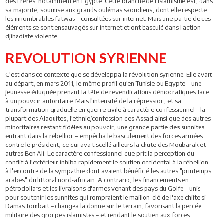
des Frères, notamment en Egypte. Cette branche de l'islamisme est, dans
sa majorité, soumise aux grands oulémas saoudiens, dont elle respecte
les innombrables fatwas – consultées sur internet. Mais une partie de ces
éléments se sont ensauvagés sur internet et ont basculé dans l'action
djihadiste violente.
REVOLUTION SYRIENNE
C'est dans ce contexte que se développa la révolution syrienne. Elle avait
au départ, en mars 2011, le même profil qu'en Tunisie ou Egypte – une
jeunesse éduquée prenant la tête de revendications démocratiques face
à un pouvoir autoritaire. Mais l'intensité de la répression, et sa
transformation graduelle en guerre civile à caractère confessionnel – la
plupart des Alaouites, l'ethnie/confession des Assad ainsi que des autres
minoritaires restant fidèles au pouvoir, une grande partie des sunnites
entrant dans la rébellion – empêcha le basculement des forces armées
contre le président, ce qui avait scellé ailleurs la chute des Moubarak et
autres Ben Ali. Le caractère confessionnel que prit la perception du
conflit à l'extérieur inhiba rapidement le soutien occidental à la rébellion –
à l'encontre de la sympathie dont avaient bénéficié les autres "printemps
arabes" du littoral nord-africain. A contrario, les financements en
pétrodollars et les livraisons d'armes venant des pays du Golfe – unis
pour soutenir les sunnites qui rompraient le maillon-clé de l'axe chiite si
Damas tombait – changea la donne sur le terrain, favorisant la percée
militaire des groupes islamistes – et rendant le soutien aux forces