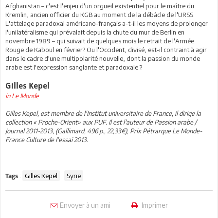
Afghanistan – c'est l'enjeu d'un orgueil existentiel pour le maître du
Kremlin, ancien officier du KGB au moment de la débâcle de l'URSS.
L'attelage paradoxal américano-français a-t-il les moyens de prolonger
l'unilatéralisme qui prévalait depuis la chute du mur de Berlin en
novembre 1989 – qui suivait de quelques mois le retrait de l'Armée
Rouge de Kaboul en février? Ou l'Occident, divisé, est-il contraint à agir
dans le cadre d'une multipolarité nouvelle, dont la passion du monde
arabe est l'expression sanglante et paradoxale ?
Gilles Kepel
in Le Monde
Gilles Kepel, est membre de l'Institut universitaire de France, il dirige la
collection « Proche-Orient» aux PUF. Il est l'auteur de Passion arabe /
Journal 2011-2013, (Gallimard, 496 p., 22,33€), Prix Pétrarque Le Monde-
France Culture de l'essai 2013.
:
Gilles Kepel
Syrie
Tags
Envoyer à un ami
Imprimer