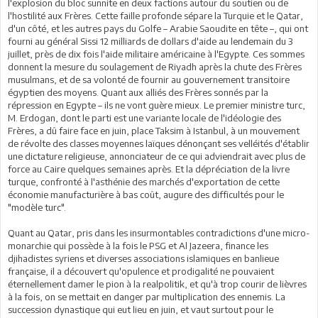
l'explosion du bloc sunnite en deux factions autour du soutien ou de
l'hostilité aux Frères. Cette faille profonde sépare la Turquie et le Qatar,
d'un côté, et les autres pays du Golfe – Arabie Saoudite en tête –, qui ont
fourni au général Sissi 12 milliards de dollars d'aide au lendemain du 3
juillet, près de dix fois l'aide militaire américaine à l'Egypte. Ces sommes
donnent la mesure du soulagement de Riyadh après la chute des Frères
musulmans, et de sa volonté de fournir au gouvernement transitoire
égyptien des moyens. Quant aux alliés des Frères sonnés par la
répression en Egypte – ils ne vont guère mieux. Le premier ministre turc,
M. Erdogan, dont le parti est une variante locale de l'idéologie des
Frères, a dû faire face en juin, place Taksim à Istanbul, à un mouvement
de révolte des classes moyennes laïques dénonçant ses velléités d'établir
une dictature religieuse, annonciateur de ce qui adviendrait avec plus de
force au Caire quelques semaines après. Et la dépréciation de la livre
turque, confronté à l'asthénie des marchés d'exportation de cette
économie manufacturière à bas coût, augure des difficultés pour le
"modèle turc".
Quant au Qatar, pris dans les insurmontables contradictions d'une micro-
monarchie qui possède à la fois le PSG et Al Jazeera, finance les
djihadistes syriens et diverses associations islamiques en banlieue
française, il a découvert qu'opulence et prodigalité ne pouvaient
éternellement damer le pion à la realpolitik, et qu'à trop courir de lièvres
à la fois, on se mettait en danger par multiplication des ennemis. La
succession dynastique qui eut lieu en juin, et vaut surtout pour le