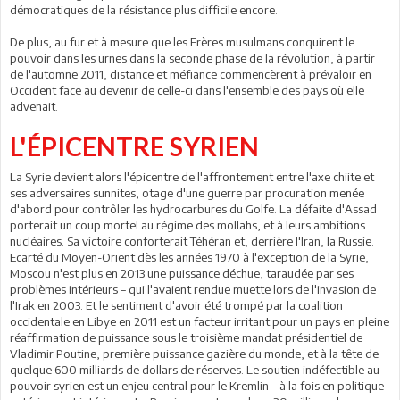
démocratiques de la résistance plus difficile encore.
De plus, au fur et à mesure que les Frères musulmans conquirent le
pouvoir dans les urnes dans la seconde phase de la révolution, à partir
de l'automne 2011, distance et méfiance commencèrent à prévaloir en
Occident face au devenir de celle-ci dans l'ensemble des pays où elle
advenait.
L'ÉPICENTRE SYRIEN
La Syrie devient alors l'épicentre de l'affrontement entre l'axe chiite et
ses adversaires sunnites, otage d'une guerre par procuration menée
d'abord pour contrôler les hydrocarbures du Golfe. La défaite d'Assad
porterait un coup mortel au régime des mollahs, et à leurs ambitions
nucléaires. Sa victoire conforterait Téhéran et, derrière l'Iran, la Russie.
Ecarté du Moyen-Orient dès les années 1970 à l'exception de la Syrie,
Moscou n'est plus en 2013 une puissance déchue, taraudée par ses
problèmes intérieurs – qui l'avaient rendue muette lors de l'invasion de
l'Irak en 2003. Et le sentiment d'avoir été trompé par la coalition
occidentale en Libye en 2011 est un facteur irritant pour un pays en pleine
réaffirmation de puissance sous le troisième mandat présidentiel de
Vladimir Poutine, première puissance gazière du monde, et à la tête de
quelque 600 milliards de dollars de réserves. Le soutien indéfectible au
pouvoir syrien est un enjeu central pour le Kremlin – à la fois en politique