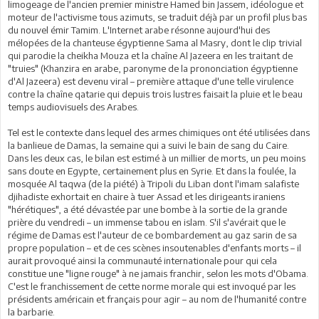
limogeage de l'ancien premier ministre Hamed bin Jassem, idéologue et
moteur de l'activisme tous azimuts, se traduit déjà par un profil plus bas
du nouvel émir Tamim. L'Internet arabe résonne aujourd'hui des
mélopées de la chanteuse égyptienne Sama al Masry, dont le clip trivial
qui parodie la cheikha Mouza et la chaîne Al Jazeera en les traitant de
"truies" (Khanzira en arabe, paronyme de la prononciation égyptienne
d'Al Jazeera) est devenu viral – première attaque d'une telle virulence
contre la chaîne qatarie qui depuis trois lustres faisait la pluie et le beau
temps audiovisuels des Arabes.
Tel est le contexte dans lequel des armes chimiques ont été utilisées dans
la banlieue de Damas, la semaine qui a suivi le bain de sang du Caire.
Dans les deux cas, le bilan est estimé à un millier de morts, un peu moins
sans doute en Egypte, certainement plus en Syrie. Et dans la foulée, la
mosquée Al taqwa (de la piété) à Tripoli du Liban dont l'imam salafiste
djihadiste exhortait en chaire à tuer Assad et les dirigeants iraniens
"hérétiques", a été dévastée par une bombe à la sortie de la grande
prière du vendredi – un immense tabou en islam. S'il s'avérait que le
régime de Damas est l'auteur de ce bombardement au gaz sarin de sa
propre population – et de ces scènes insoutenables d'enfants morts – il
aurait provoqué ainsi la communauté internationale pour qui cela
constitue une "ligne rouge" à ne jamais franchir, selon les mots d'Obama.
C'est le franchissement de cette norme morale qui est invoqué par les
présidents américain et français pour agir – au nom de l'humanité contre
la barbarie.