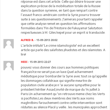
réponse est dans cet article. Celle qui désire trouver une
explication précise de la mobilisation totale de la Russie
dans la question syrienne, en tant que rempart contre
l’assaut franco-américain contre la Syrie,pourra trouver
suite à ses questionnements. J'aimerais pourtant rappeler
que cette analyse remet en question les affirmations
formulées dans 'Fin de l'Histoire de Fukuyama! Salutation
respectueuses à M. Giles kepel pour un esprit si translucide.
ALFRED B.
- 15-09-2013 20:02
L'article intitulé 'Le crime islamologiste' est un excellent
article qui parle des salafistes jihadistes et des islamistes. A
lire!
HEDI
- 15-09-2013 22:27
pouvez vous donner des cours aux hommes politiques
français?ce ne serait pas un luxe.Quel acharnement
médiatique pour bombarder la Syrie avec tout ce qu'appelle
les dommages collatéraux qui signifie meurtre de
population civile arabe.je n 'ai aucune sympathie pour le
président héritier Assad;invité de marque du 14 juillet à
Paris.Un acharnement qu 'on retrouve meme chez les Verts
si pacifistes.Les deux membres des Verts aux noms
maghrébins farouchement contre cette intervention sont
réduites au silence Placé y veille...les municipales approchent