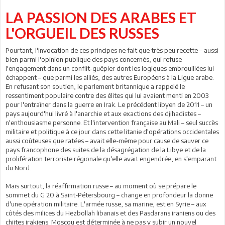
LA PASSION DES ARABES ET
L'ORGUEIL DES RUSSES
Pourtant, l'invocation de ces principes ne fait que très peu recette – aussi
bien parmi l'opinion publique des pays concernés, qui refuse
l'engagement dans un conflit-guêpier dont les logiques embrouillées lui
échappent – que parmi les alliés, des autres Européens à la Ligue arabe.
En refusant son soutien, le parlement britannique a rappelé le
ressentiment populaire contre des élites qui lui avaient menti en 2003
pour l'entraîner dans la guerre en Irak. Le précédent libyen de 2011 – un
pays aujourd'hui livré à l'anarchie et aux exactions des djihadistes –
n'enthousiasme personne. Et l'intervention française au Mali – seul succès
militaire et politique à ce jour dans cette litanie d'opérations occidentales
aussi coûteuses que ratées – avait elle-même pour cause de sauver ce
pays francophone des suites de la désagrégation de la Libye et de la
prolifération terroriste régionale qu'elle avait engendrée, en s'emparant
du Nord.
Mais surtout, la réaffirmation russe – au moment où se prépare le
sommet du G 20 à Saint-Pétersbourg – change en profondeur la donne
d'une opération militaire. L'armée russe, sa marine, est en Syrie – aux
côtés des milices du Hezbollah libanais et des Pasdarans iraniens ou des
chiites irakiens. Moscou est déterminée à ne pas y subir un nouvel