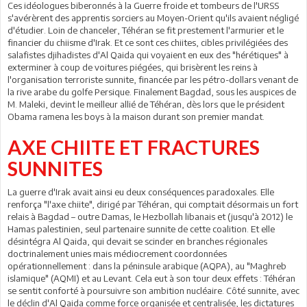
Ces idéologues biberonnés à la Guerre froide et tombeurs de l'URSS
s'avérèrent des apprentis sorciers au Moyen-Orient qu'ils avaient négligé
d'étudier. Loin de chanceler, Téhéran se fit prestement l'armurier et le
financier du chiisme d'Irak. Et ce sont ces chiites, cibles privilégiées des
salafistes djihadistes d'Al Qaida qui voyaient en eux des "hérétiques" à
exterminer à coup de voitures piégées, qui brisèrent les reins à
l'organisation terroriste sunnite, financée par les pétro-dollars venant de
la rive arabe du golfe Persique. Finalement Bagdad, sous les auspices de
M. Maleki, devint le meilleur allié de Téhéran, dès lors que le président
Obama ramena les boys à la maison durant son premier mandat.
AXE CHIITE ET FRACTURES
SUNNITES
La guerre d'Irak avait ainsi eu deux conséquences paradoxales. Elle
renforça "l'axe chiite", dirigé par Téhéran, qui comptait désormais un fort
relais à Bagdad – outre Damas, le Hezbollah libanais et (jusqu'à 2012) le
Hamas palestinien, seul partenaire sunnite de cette coalition. Et elle
désintégra Al Qaida, qui devait se scinder en branches régionales
doctrinalement unies mais médiocrement coordonnées
opérationnellement : dans la péninsule arabique (AQPA), au "Maghreb
islamique" (AQMI) et au Levant. Cela eut à son tour deux effets : Téhéran
se sentit conforté à poursuivre son ambition nucléaire. Côté sunnite, avec
le déclin d'Al Qaida comme force organisée et centralisée, les dictatures