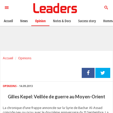
Accueil
News
Opinion
Notes & Docs
Success story
Homma
Accueil
Opinions
OPINIONS
- 14.09.2013
Gilles Kepel: Veillée de guerre au Moyen-Orient
La chronique d'une frappe annoncée sur la Syrie de Bachar Al-Assad
coïncide peu ou prou avec le douzième anniversaire du 11 Septembre. La