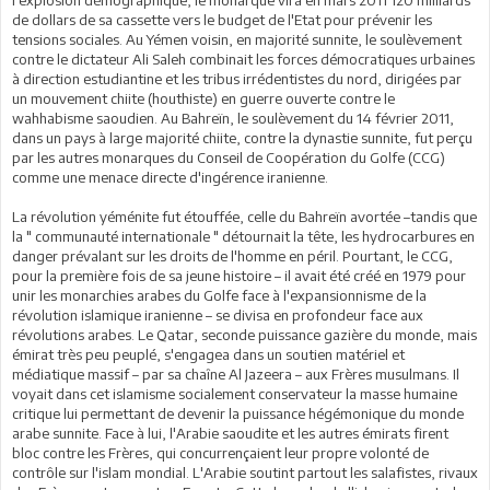
l'explosion démographique, le monarque vira en mars 2011 120 milliards
de dollars de sa cassette vers le budget de l'Etat pour prévenir les
tensions sociales. Au Yémen voisin, en majorité sunnite, le soulèvement
contre le dictateur Ali Saleh combinait les forces démocratiques urbaines
à direction estudiantine et les tribus irrédentistes du nord, dirigées par
un mouvement chiite (houthiste) en guerre ouverte contre le
wahhabisme saoudien. Au Bahreïn, le soulèvement du 14 février 2011,
dans un pays à large majorité chiite, contre la dynastie sunnite, fut perçu
par les autres monarques du Conseil de Coopération du Golfe (CCG)
comme une menace directe d'ingérence iranienne.
La révolution yéménite fut étouffée, celle du Bahreïn avortée –tandis que
la " communauté internationale " détournait la tête, les hydrocarbures en
danger prévalant sur les droits de l'homme en péril. Pourtant, le CCG,
pour la première fois de sa jeune histoire – il avait été créé en 1979 pour
unir les monarchies arabes du Golfe face à l'expansionnisme de la
révolution islamique iranienne – se divisa en profondeur face aux
révolutions arabes. Le Qatar, seconde puissance gazière du monde, mais
émirat très peu peuplé, s'engagea dans un soutien matériel et
médiatique massif – par sa chaîne Al Jazeera – aux Frères musulmans. Il
voyait dans cet islamisme socialement conservateur la masse humaine
critique lui permettant de devenir la puissance hégémonique du monde
arabe sunnite. Face à lui, l'Arabie saoudite et les autres émirats firent
bloc contre les Frères, qui concurrençaient leur propre volonté de
contrôle sur l'islam mondial. L'Arabie soutint partout les salafistes, rivaux