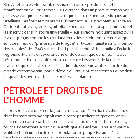
Ben Ali et autres Moubarak devenaient contre-productifs – et les
manifestations du printemps 2011 dirigées dans un premier temps par la
jeunesse éduquée ne comprenaient que très rarement des slogans anti-
israéliens. Les "printemps arabes" furent accueillis avec bienveillance en
Occident qui les agrégea symboliquement dans son propre panthéon et
les inscrivit dans l'histoire universelle – leur surnom indiquant assez qu'ils
étaient perçus comme les continuateurs des révolutions démocratiques
européennes, du "printemps de Prague" anti-communiste au "printemps
des peuples" de 1848 qui avait fait pareillement tâche d'huile à l'échelle
régionale. Mais ils envoyèrent une onde de panique dans l'échine des
pétromonarchies du Golfe, où se concentre l'essentiel de la richesse
arabe, et qui est la clef de l'articulation du système arabe à l'ordre du
monde contemporain, par le détroit d'Ormuz où transitent au quotidien
un quart des hydrocarbures exportés à la planète.
PÉTROLE ET DROITS DE
L'HOMME
La perspective d'une "contagion démocratique" terrifia des dynasties
dont les membres monopolisent la rente pétrolière et gazière, et qui
assurent en contrepartie la régularité des flux d'exportation. Le danger
touchait désormais la péninsule Arabique elle-même. Dans le royaume
wahhabite où une partie de la population se paupérise au gré de