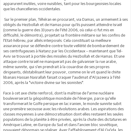
apparurent inutiles, voire nuisibles, tant pour les bourgeoisies locales
que les chancelleries occidentales.
Sur le premier plan, Téhéran en procurant, via Damas, un armement à ses
obligés du Hezbollah et de Hamas pour qu'ils puissent atteindre Israël
(comme la guerre des 33 jours de l'été 2006, où celui-ci fut mis en
difficulté, le démontra), projetait sa frontière militaire sur les confins de
l'Etat-hébreu, par alliés interposés. Cela constituait sa meilleure
assurance pour se défendre contre toute velléité de bombardement de
ses centrifugeuses à Natanz par les Occidentaux – maintenant que Tel-
Aviv se trouvait à portée des missiles du Hezbollah et de Hamas. Et une
attaque contre Israël ne manquerait pas de galvaniser la rue arabe,
même sunnite, qui s'en prendrait à la couardise de ses propres
dirigeants, déstabilisant leur pouvoir, comme on le vit quand le chiite
libanais Hassan Nasrallah faisait craquer l'audimat d'Al Jazeera à l'été
2006, après la "victoire divine sur les sionistes".
Face à cet axe chiite renforcé, dont la maîtrise de l'arme nucléaire
bouleverserait la géopolitique mondiale de l'énergie, parce qu'elle
transformerait le Golfe persique en lac iranien, le monde sunnite subit
une première secousse avec les révolutions arabes. Les aspirations des
classes moyennes à une démocratisation dont elles restaient les seules
populations de la planète à être privées, après la chute des dictatures en
Amérique Latine, en Europe du Sud et dans l'ancien bloc soviétique,
pouvaient désormais se réaliser. Avec l'affaiblissement d'Al Qa'ida, les