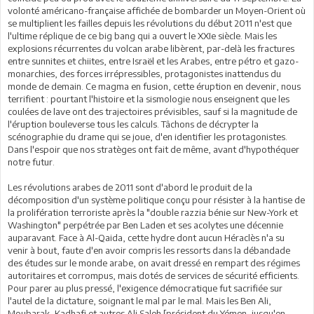
volonté américano-française affichée de bombarder un Moyen-Orient où
se multiplient les failles depuis les révolutions du début 2011 n'est que
l'ultime réplique de ce big bang qui a ouvert le XXIe siècle. Mais les
explosions récurrentes du volcan arabe libèrent, par-delà les fractures
entre sunnites et chiites, entre Israël et les Arabes, entre pétro et gazo-
monarchies, des forces irrépressibles, protagonistes inattendus du
monde de demain. Ce magma en fusion, cette éruption en devenir, nous
terrifient : pourtant l'histoire et la sismologie nous enseignent que les
coulées de lave ont des trajectoires prévisibles, sauf si la magnitude de
l'éruption bouleverse tous les calculs. Tâchons de décrypter la
scénographie du drame qui se joue, d'en identifier les protagonistes.
Dans l'espoir que nos stratèges ont fait de même, avant d'hypothéquer
notre futur.
Les révolutions arabes de 2011 sont d'abord le produit de la
décomposition d'un système politique conçu pour résister à la hantise de
la prolifération terroriste après la "double razzia bénie sur New-York et
Washington" perpétrée par Ben Laden et ses acolytes une décennie
auparavant. Face à Al-Qaida, cette hydre dont aucun Héraclès n'a su
venir à bout, faute d'en avoir compris les ressorts dans la débandade
des études sur le monde arabe, on avait dressé en rempart des régimes
autoritaires et corrompus, mais dotés de services de sécurité efficients.
Pour parer au plus pressé, l'exigence démocratique fut sacrifiée sur
l'autel de la dictature, soignant le mal par le mal. Mais les Ben Ali,
Moubarak, Kadhafi et autres Ali Saleh [président du Yémen, jusqu'en