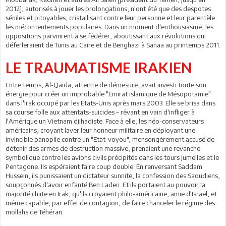
2012], autorisés à jouer les prolongations, n'ont été que des despotes
séniles et pitoyables, cristallisant contre leur personne et leur parentèle
les mécontentements populaires. Dans un moment d'enthousiasme, les
oppositions parvinrent à se fédérer, aboutissant aux révolutions qui
déferleraient de Tunis au Caire et de Benghazi à Sanaa au printemps 2011.
LE TRAUMATISME IRAKIEN
Entre temps, Al-Qaida, atteinte de démesure, avait investi toute son
énergie pour créer un improbable "Emirat islamique de Mésopotamie"
dans l'Irak occupé par les Etats-Unis après mars 2003. Elle se brisa dans
sa course folle aux attentats-suicides – rêvant en vain d'infliger à
l'Amérique un Vietnam djihadiste. Face à elle, les néo-conservateurs
américains, croyant laver leur honneur militaire en déployant une
invincible panoplie contre un "Etat-voyou", mensongèrement accusé de
détenir des armes de destruction massive, prenaient une revanche
symbolique contre les avions civils précipités dans les tours jumelles et le
Pentagone. Ils espéraient faire coup double. En renversant Saddam
Hussein, ils punissaient un dictateur sunnite, la confession des Saoudiens,
soupçonnés d'avoir enfanté Ben Laden. Et ils portaient au pouvoir la
majorité chiite en Irak, qu'ils croyaient philo-américaine, amie d'Israël, et
même capable, par effet de contagion, de faire chanceler le régime des
mollahs de Téhéran.