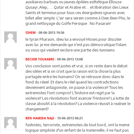
auxiliaires barbues ou jeunes épilées esthétique Ellouze :
Qusayr,Alep, .... Qatar et Arabie et.... et libération des Lieux
Saints et terminus pour tous ces énerguènes ignares avec
billet aller simple. L'air sera serein comme à Dien Bien Phu; le
grand nettoyage du Golfe Persique . No Pasaran!
SIHEM
- 08-06-2013 19:36
le tyran Pharaon, dieu lui a envoyé Moses pour discuter
avec lui. je me demande qui n'est pas démocratique l'islam
ou vous qui veulent exclure une partie des tunisiens
BECHIR TOUKABRI
- 09-06-2013 13:08
Vos conclusion sont justes et vrai, si on reste dans le debat
des idées et si on croit que la raison est la chose la plus
partagée entre les humains? On se retrouve donc dans le
fond du réeel. Et dans le réel quand les contradictions
deviennent antagoniste, on paase à la violence? Tous les
extremistes l'ont compris? L'histoire est regit par la
violence? Les révolutions font avancer l'Histoire? La lutte de
classe aboutit à la révolution? La violence réussit à realiser le
changement?
BEN HAMIDA NAJI
- 10-06-2013 06:21
fashistes, terroriste, extremistes de tout bord, ont la meme
logique simpliste d'un enfant de la maternelle, il ne faut pas