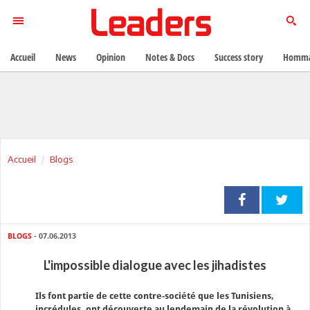
Accueil
News
Opinion
Notes & Docs
Success story
Homma
Accueil
Blogs
BLOGS
- 07.06.2013
L'impossible dialogue avec les jihadistes
Ils font partie de cette contre-société que les Tunisiens,
incrédules, ont découverte au lendemain de la révolution à