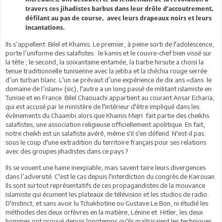
travers ces jihadistes barbus dans leur drôle d’accoutrement,
défilant au pas de course, avec leurs drapeaux noirs et leurs
incantations.
Ils s’appellent Bilel et Khamis. Le premier, à peine sorti de l'adolescence,
porte l’uniforme des salafistes : le kamis et le couvre-chef bien vissé sur
la tête ; le second, la soixantaine entamée, la barbe hirsute a choisi la
tenue traditionnelle tunisienne avec la jebba et la chéchia rouge serrée
d’un turban blanc. L'un se prévaut d’une expérience de dix ans «dans le
domaine de l’islam» (sic), l'autre a un long passé de militant islamiste en
Tunisie et en France. Bilel Chaouachi appartient au courant Ansar Echaria,
qui est accusé par le ministère de l'intérieur d'être impliqué dans les
évènements du Chaambi alors que Khamis Mejri fait partie des cheikhs
salafistes, une association religieuse officiellement apolitique. En fait,
notre cheikh est un salafiste avéré, même s'il s'en défend. N'est-il pas
sous le coup d'une extradition du territoire français pour ses relations
avec des groupes jihadistes dans ce pays ?
Ils se vouent une haine inexpiable, mais savent taire leurs divergences
dans l’adversité. C'est le cas depuis l'interdiction du congrès de Kairouan.
Ils sont surtout représentatifs de ces propagandistes de la mouvance
islamiste qui écument les plateaux de télévision et les studios de radio.
D'instinct, et sans avoir lu Tchakhotine ou Gustave Le Bon, ni étudié les
méthodes des deux orfèvres en la matière, Lénine et Hitler, les deux
hommes ont prouvé depuis longtemps qu'ils maîtrisaient les techniques