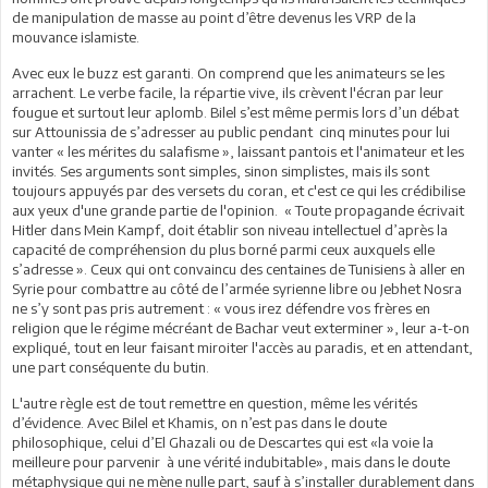
de manipulation de masse au point d’être devenus les VRP de la
mouvance islamiste.
Avec eux le buzz est garanti. On comprend que les animateurs se les
arrachent. Le verbe facile, la répartie vive, ils crèvent l'écran par leur
fougue et surtout leur aplomb. Bilel s’est même permis lors d’un débat
sur Attounissia de s’adresser au public pendant cinq minutes pour lui
vanter « les mérites du salafisme », laissant pantois et l'animateur et les
invités. Ses arguments sont simples, sinon simplistes, mais ils sont
toujours appuyés par des versets du coran, et c'est ce qui les crédibilise
aux yeux d'une grande partie de l'opinion. « Toute propagande écrivait
Hitler dans Mein Kampf, doit établir son niveau intellectuel d’après la
capacité de compréhension du plus borné parmi ceux auxquels elle
s’adresse ». Ceux qui ont convaincu des centaines de Tunisiens à aller en
Syrie pour combattre au côté de l’armée syrienne libre ou Jebhet Nosra
ne s’y sont pas pris autrement : « vous irez défendre vos frères en
religion que le régime mécréant de Bachar veut exterminer », leur a-t-on
expliqué, tout en leur faisant miroiter l'accès au paradis, et en attendant,
une part conséquente du butin.
L'autre règle est de tout remettre en question, même les vérités
d’évidence. Avec Bilel et Khamis, on n’est pas dans le doute
philosophique, celui d’El Ghazali ou de Descartes qui est «la voie la
meilleure pour parvenir à une vérité indubitable», mais dans le doute
métaphysique qui ne mène nulle part, sauf à s’installer durablement dans