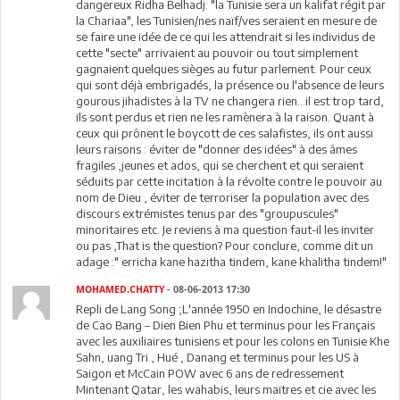
dangereux Ridha Belhadj: "la Tunisie sera un kalifat régit par
la Chariaa", les Tunisien/nes naïf/ves seraient en mesure de
se faire une idée de ce qui les attendrait si les individus de
cette "secte" arrivaient au pouvoir ou tout simplement
gagnaient quelques sièges au futur parlement. Pour ceux
qui sont déjà embrigadés, la présence ou l'absence de leurs
gourous jihadistes à la TV ne changera rien...il est trop tard,
ils sont perdus et rien ne les ramènera à la raison. Quant à
ceux qui prônent le boycott de ces salafistes, ils ont aussi
leurs raisons : éviter de "donner des idées" à des âmes
fragiles ,jeunes et ados, qui se cherchent et qui seraient
séduits par cette incitation à la révolte contre le pouvoir au
nom de Dieu , éviter de terroriser la population avec des
discours extrémistes tenus par des "groupuscules"
minoritaires etc. Je reviens à ma question faut-il les inviter
ou pas ,That is the question? Pour conclure, comme dit un
adage :" erricha kane hazitha tindem, kane khalitha tindem!"
MOHAMED.CHATTY
- 08-06-2013 17:30
Repli de Lang Song ;L'année 1950 en Indochine, le désastre
de Cao Bang – Dien Bien Phu et terminus pour les Français
avec les auxiliaires tunisiens et pour les colons en Tunisie Khe
Sahn, uang Tri , Hué , Danang et terminus pour les US à
Saigon et McCain POW avec 6 ans de redressement
Mintenant Qatar, les wahabis, leurs maïtres et cie avec les