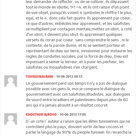
leur demander de réflechir, ou de se cultiver, ils dépassent
tout le monde en idiotie, 1+1 =4, et ils ont raison d'un point
de vue objet, puisqu'ils voient 4 symboles le chiffre 1 le plus,
egal, et le 4, donc cela fait quatre. Ils apprennent par coeur,
ce que d'autres, imbéciles leur apprennent, et les salafistes
se multiplient par contagion mentale,mettez un idiot, à coté
d'un idiot, il devient plus idiot. ils apprennent quelques
versets du coran par coeur, sans comprendre le sens , ni le
contexte, de la parole divine, et ils se sentent porteur et
représentant de dieu sur terre, missionner pour instaurer les
regles de conduites sociales, par la force de dieu, Dieu est
impuissant à semer la terreur, et à punir les pecheur, les
salafistes ou moujahidines s'en chargent,
TOUNESNALBAYA
- 10-06-2013 09:13
Le gouvernement perd son temps il n'y a pas de dialogue
possible avec ces gens là, moi je compare le dialogue du
gouvernement avec ces Salafistes Jihadistes, aux dialogues
de sourd entre Israéliens et palestiniens depuis plus de 60
ans qui n'a jamais aboutit à un résultat concret.
KAOUTHER AJROUD
- 10-06-2013 17:05
D`un cote l`auteur a raison que les élites tunisiennes qui ne
contrôlent plus le pays, doivent sortir de leur cocons et
parler le langage du 90% du people tunisien. En revanche la