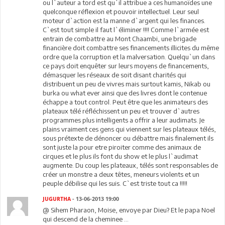
ou l`auteur a tord est qu`il attribue a ces humanoïdes une
quelconque réflexion et pouvoir intellectuel. Leur seul
moteur d`action est la manne d`argent qui les finances.
C`est tout simple il faut l`éliminer !!!! Comme l`armée est
entrain de combattre au Mont Chaambi, une brigade
financière doit combattre ses financements illicites du même
ordre que la corruption et la malversation. Quelqu`un dans
ce pays doit enquêter sur leurs moyens de financements,
démasquer les réseaux de soit disant charités qui
distribuent un peu de vivres mais surtout kamis, Nikab ou
burka ou what ever ainsi que des livres dont le contenue
échappe a tout control. Peut être que les animateurs des
plateaux télé réfléchissent un peu et trouver d`autres
programmes plus intelligents a offrir a leur audimats. Je
plains vraiment ces gens qui viennent sur les plateaux télés,
sous prétexte de dénoncer ou débattre mais finalement ils
sont juste la pour etre piroiter comme des animaux de
cirques et le plus ils font du show et le plus l`audimat
augmente. Du coup les plateaux, télés sont responsables de
créer un monstre a deux têtes, meneurs violents et un
peuple débilise qui les suis. C`est triste tout ca !!!!!
JUGURTHA
- 13-06-2013 19:00
@ Sihem Pharaon, Moise, envoye par Dieu? Et le papa Noel
qui descend de la cheminee ...