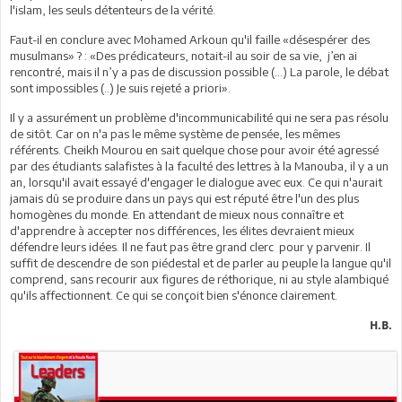
l'islam, les seuls détenteurs de la vérité.
Faut-il en conclure avec Mohamed Arkoun qu'il faille «désespérer des
musulmans» ? : «Des prédicateurs, notait-il au soir de sa vie, j’en ai
rencontré, mais il n’y a pas de discussion possible (...) La parole, le débat
sont impossibles (..) Je suis rejeté a priori».
Il y a assurément un problème d'incommunicabilité qui ne sera pas résolu
de sitôt. Car on n'a pas le même système de pensée, les mêmes
référents. Cheikh Mourou en sait quelque chose pour avoir été agressé
par des étudiants salafistes à la faculté des lettres à la Manouba, il y a un
an, lorsqu'il avait essayé d'engager le dialogue avec eux. Ce qui n'aurait
jamais dû se produire dans un pays qui est réputé être l'un des plus
homogènes du monde. En attendant de mieux nous connaître et
d'apprendre à accepter nos différences, les élites devraient mieux
défendre leurs idées. Il ne faut pas être grand clerc pour y parvenir. Il
suffit de descendre de son piédestal et de parler au peuple la langue qu'il
comprend, sans recourir aux figures de réthorique, ni au style alambiqué
qu'ils affectionnent. Ce qui se conçoit bien s'énonce clairement.
H.B.