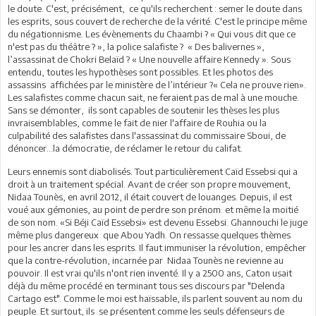
le doute. C'est, précisément, ce qu'ils recherchent : semer le doute dans
les esprits, sous couvert de recherche de la vérité. C'est le principe même
du négationnisme. Les évènements du Chaambi ? « Qui vous dit que ce
n'est pas du théâtre ? », la police salafiste ? « Des balivernes »,
l’assassinat de Chokri Belaïd ? « Une nouvelle affaire Kennedy ». Sous
entendu, toutes les hypothèses sont possibles. Et les photos des
assassins affichées par le ministère de l’intérieur ?« Cela ne prouve rien».
Les salafistes comme chacun sait, ne feraient pas de mal à une mouche.
Sans se démonter, ils sont capables de soutenir les thèses les plus
invraisemblables, comme le fait de nier l'affaire de Rouhia ou la
culpabilité des salafistes dans l'assassinat du commissaire Sboui, de
dénoncer...la démocratie, de réclamer le retour du califat.
Leurs ennemis sont diabolisés. Tout particulièrement Caïd Essebsi qui a
droit à un traitement spécial. Avant de créer son propre mouvement,
Nidaa Tounès, en avril 2012, il était couvert de louanges. Depuis, il est
voué aux gémonies, au point de perdre son prénom. et même la moitié
de son nom. «Si Béji Caïd Essebsi» est devenu Essebsi. Ghannouchi le juge
même plus dangereux que Abou Yadh. On ressasse quelques thèmes
pour les ancrer dans les esprits. Il faut immuniser la révolution, empêcher
que la contre-révolution, incarnée par Nidaa Tounès ne revienne au
pouvoir. Il est vrai qu'ils n'ont rien inventé. Il y a 2500 ans, Caton usait
déjà du même procédé en terminant tous ses discours par "Delenda
Cartago est". Comme le moi est haïssable, ils parlent souvent au nom du
peuple. Et surtout, ils se présentent comme les seuls défenseurs de