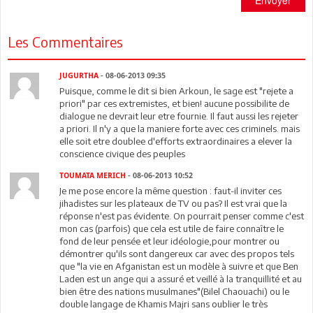
Envoyer
Les Commentaires
JUGURTHA
- 08-06-2013 09:35
Puisque, comme le dit si bien Arkoun, le sage est "rejete a
priori" par ces extremistes, et bien! aucune possibilite de
dialogue ne devrait leur etre fournie. Il faut aussi les rejeter
a priori. Il n'y a que la maniere forte avec ces criminels. mais
elle soit etre doublee d'efforts extraordinaires a elever la
conscience civique des peuples
TOUMATA MERICH
- 08-06-2013 10:52
Je me pose encore la même question : faut-il inviter ces
jihadistes sur les plateaux de TV ou pas? Il est vrai que la
réponse n'est pas évidente. On pourrait penser comme c'est
mon cas (parfois) que cela est utile de faire connaître le
fond de leur pensée et leur idéologie,pour montrer ou
démontrer qu'ils sont dangereux car avec des propos tels
que "la vie en Afganistan est un modèle à suivre et que Ben
Laden est un ange qui a assuré et veillé à la tranquillité et au
bien être des nations musulmanes"(Bilel Chaouachi) ou le
double langage de Khamis Majri sans oublier le très