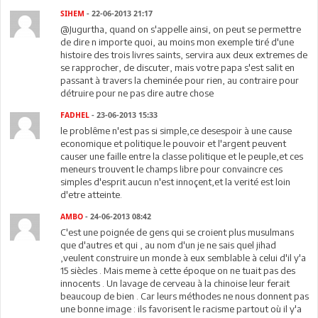
SIHEM
- 22-06-2013 21:17
@Jugurtha, quand on s'appelle ainsi, on peut se permettre
de dire n importe quoi, au moins mon exemple tiré d'une
histoire des trois livres saints, servira aux deux extremes de
se rapprocher, de discuter, mais votre papa s'est salit en
passant à travers la cheminée pour rien, au contraire pour
détruire pour ne pas dire autre chose
FADHEL
- 23-06-2013 15:33
le problême n'est pas si simple,ce desespoir à une cause
economique et politique.le pouvoir et l'argent peuvent
causer une faille entre la classe politique et le peuple,et ces
meneurs trouvent le champs libre pour convaincre ces
simples d'esprit.aucun n'est innoçent,et la verité est loin
d'etre atteinte.
AMBO
- 24-06-2013 08:42
C'est une poignée de gens qui se croient plus musulmans
que d'autres et qui , au nom d'un je ne sais quel jihad
,veulent construire un monde à eux semblable à celui d'il y'a
15 siècles . Mais meme à cette époque on ne tuait pas des
innocents . Un lavage de cerveau à la chinoise leur ferait
beaucoup de bien . Car leurs méthodes ne nous donnent pas
une bonne image : ils favorisent le racisme partout où il y'a