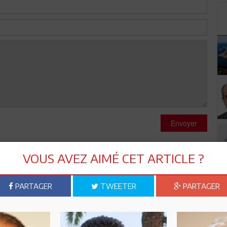
Envoyer
VOUS AVEZ AIMÉ CET ARTICLE ?
PARTAGER
TWEETER
PARTAGER
erci de votre coopération. Haute Considération KOUDOU
lo. de Côte d'Ivoire à la retraite