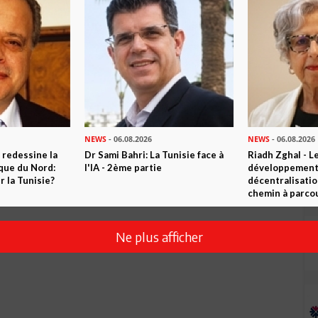
NEWS
- 06.08.2026
NEWS
- 06.08.2026
 redessine la
Dr Sami Bahri: La Tunisie face à
Riadh Zghal - L
ique du Nord:
l'IA - 2ème partie
développement:
 la Tunisie?
décentralisatio
chemin à parcou
Ne plus afficher