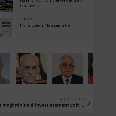
Hammam-Lif: Une ville qui cherche à
retrouver ...
10.03.2026
Mongi Chemli: Mélanges à lire
ARTICLE SUIVANT
 maghrébine d'investissement voit ...