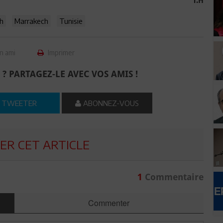
T.H
kh
Marrakech
Tunisie
n ami
Imprimer
 ? PARTAGEZ-LE AVEC VOS AMIS !
TWEETER
ABONNEZ-VOUS
R CET ARTICLE
1
Commentaire
Commenter