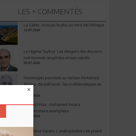
LES + COMMENTÉS
La Galite : le joyau le plus au nord de l'Afrique
12.07.2026
Le régime Tayibat: Les dangers des discours
nutritionnels simplistes et non validés
09.07.2026
Hommages ponctués au recteur Mohamed
Amara, décédé lundi : les mathématiques en
deuil
03.08.2026
Ahmed Friaa - Mohamed Amara:
l’Universitaire exemplaire
04.08.2026
Abdelaziz Kacem: L’arabophobie s’en prend