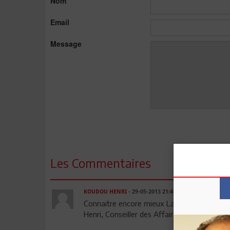
Nom
Email
Message
Les Commentaires
KOUDOU HENRI
- 29-05-2013 21:40
Connaitre encore mieux Lamine DOGHRI. M
Henri, Conseiller des Affaires Etrangères, Dip