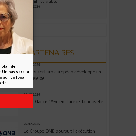
aux chiffres arabes
09.07.2026
PARTENAIRES
06.08.2026
e plan de
Un consortium européen développe un
 Un pas vers la
n sur un long
modèle de ...
rir
04.08.2026
OPPO lance l'A6c en Tunisie: la nouvelle
...
29.07.2026
Le Groupe QNB poursuit l’exécution