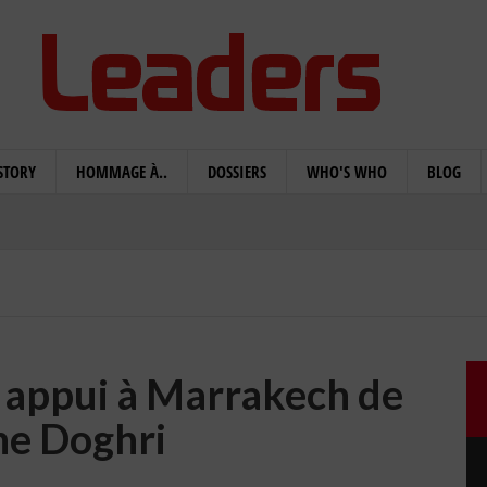
STORY
HOMMAGE À..
DOSSIERS
WHO'S WHO
BLOG
 appui à Marrakech de
ne Doghri