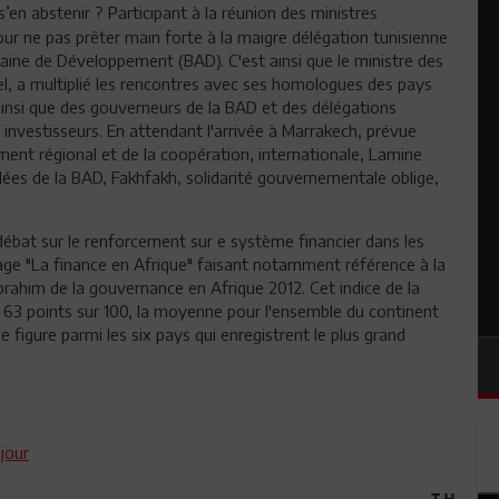
 s’en abstenir ? Participant à la réunion des ministres
ur ne pas prêter main forte à la maigre délégation tunisienne
ine de Développement (BAD). C'est ainsi que le ministre des
l, a multiplié les rencontres avec ses homologues des pays
ainsi que des gouverneurs de la BAD et des délégations
s investisseurs. En attendant l'arrivée à Marrakech, prévue
ment régional et de la coopération, internationale, Lamine
lées de la BAD, Fakhfakh, solidarité gouvernementale oblige,
 débat sur le renforcement sur e système financier dans les
age "La finance en Afrique" faisant notamment référence à la
 Ibrahim de la gouvernance en Afrique 2012. Cet indice de la
e 63 points sur 100, la moyenne pour l'ensemble du continent
e figure parmi les six pays qui enregistrent le plus grand
jour