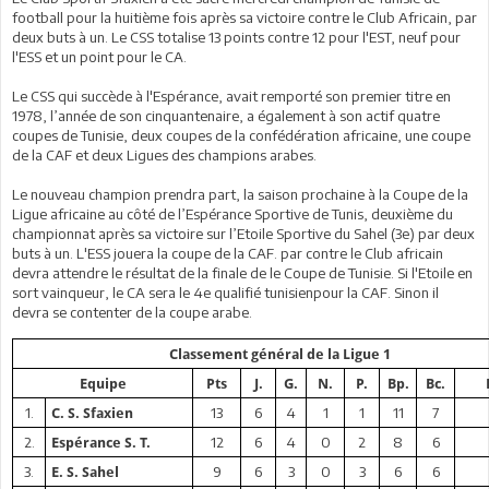
football pour la huitième fois après sa victoire contre le Club Africain, par
deux buts à un. Le CSS totalise 13 points contre 12 pour l'EST, neuf pour
l'ESS et un point pour le CA.
Le CSS qui succède à l'Espérance, avait remporté son premier titre en
1978, l’année de son cinquantenaire, a également à son actif quatre
coupes de Tunisie, deux coupes de la confédération africaine, une coupe
de la CAF et deux Ligues des champions arabes.
Le nouveau champion prendra part, la saison prochaine à la Coupe de la
Ligue africaine au côté de l’Espérance Sportive de Tunis, deuxième du
championnat après sa victoire sur l’Etoile Sportive du Sahel (3e) par deux
buts à un. L'ESS jouera la coupe de la CAF. par contre le Club africain
devra attendre le résultat de la finale de le Coupe de Tunisie. Si l'Etoile en
sort vainqueur, le CA sera le 4e qualifié tunisienpour la CAF. Sinon il
devra se contenter de la coupe arabe.
Classement général de la Ligue 1
Equipe
Pts
J.
G.
N.
P.
Bp.
Bc.
1.
13
6
4
1
1
11
7
C. S. Sfaxien
2.
12
6
4
0
2
8
6
Espérance S. T.
3.
9
6
3
0
3
6
6
E. S. Sahel