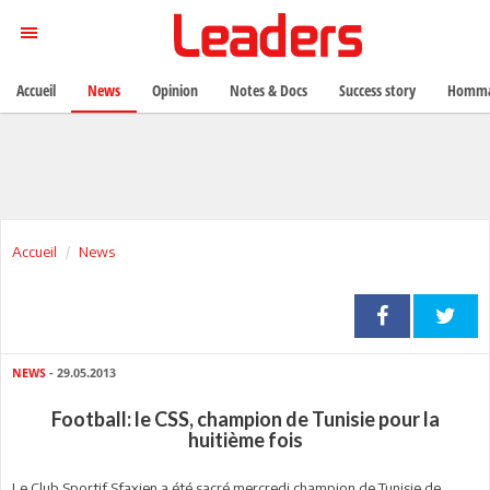
Accueil
News
Opinion
Notes & Docs
Success story
Homma
Accueil
News
NEWS
- 29.05.2013
Football: le CSS, champion de Tunisie pour la
huitième fois
Le Club Sportif Sfaxien a été sacré mercredi champion de Tunisie de