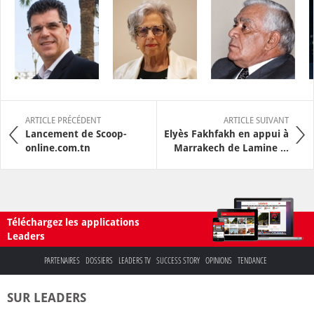
ARTICLE PRÉCÉDENT
ARTICLE SUIVANT
Lancement de Scoop-
Elyès Fakhfakh en appui à
online.com.tn
Marrakech de Lamine ...
Téléchargez les applications
Leaders
PARTENAIRES
DOSSIERS
LEADERS TV
SUCCESS STORY
OPINIONS
TENDANCE
SUR LEADERS