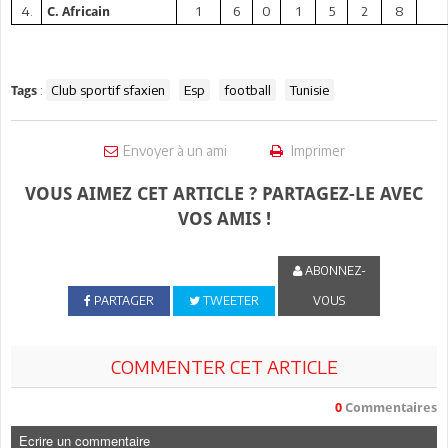
4.
1
6
0
1
5
2
8
C. Africain
:
Club sportif sfaxien
Esp
football
Tunisie
Tags
Envoyer à un ami
Imprimer
VOUS AIMEZ CET ARTICLE ? PARTAGEZ-LE AVEC
VOS AMIS !
ABONNEZ-
PARTAGER
TWEETER
VOUS
COMMENTER CET ARTICLE
0
Commentaires
Ecrire un commentaire