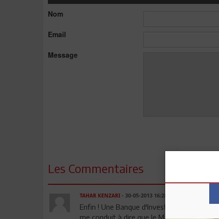
Nom
Email
Message
Les Commentaires
TAHAR KENZARI
- 30-05-2013 16:28
Enfin ! Une Banque d'Investisement (BMICE) v
me conduit à dire que le Maghreb a besoin 