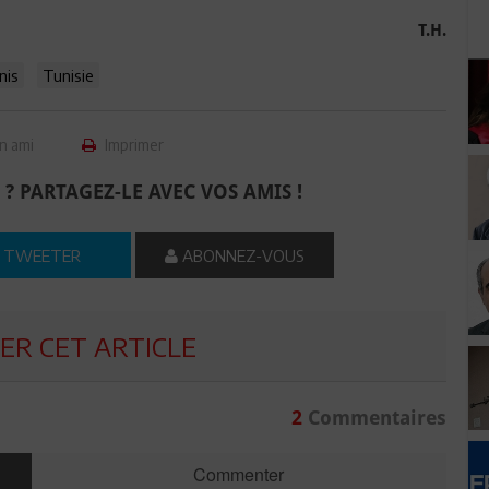
T.H.
nis
Tunisie
n ami
Imprimer
 ? PARTAGEZ-LE AVEC VOS AMIS !
TWEETER
ABONNEZ-VOUS
R CET ARTICLE
2
Commentaires
Commenter