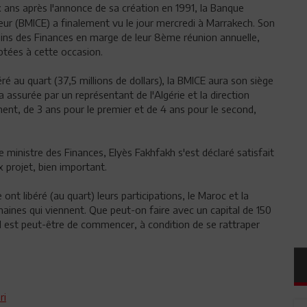
ans après l'annonce de sa création en 1991, la Banque
r (BMICE) a finalement vu le jour mercredi à Marrakech. Son
ébins des Finances en marge de leur 8ème réunion annuelle,
ptées à cette occasion.
béré au quart (37,5 millions de dollars), la BMICE aura son siège
a assurée par un représentant de l'Algérie et la direction
ent, de 3 ans pour le premier et de 4 ans pour le second,
e ministre des Finances, Elyès Fakhfakh s'est déclaré satisfait
 projet, bien important.
 ont libéré (au quart) leurs participations, le Maroc et la
aines qui viennent. Que peut-on faire avec un capital de 150
tiel est peut-être de commencer, à condition de se rattraper
ri