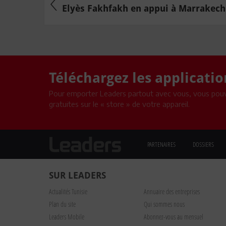
Elyès Fakhfakh en appui à Marrakech 
Téléchargez les applicati
Pour emporter Leaders partout avec vous, vous pouv
gratuites sur le « store » de votre appareil.
PARTENAIRES
DOSSIERS
SUR LEADERS
Actualités Tunisie
Annuaire des entreprises
Plan du site
Qui sommes nous
Leaders Mobile
Abonnez-vous au mensuel