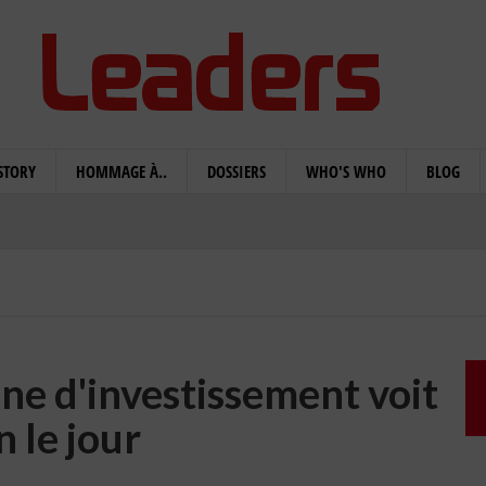
STORY
HOMMAGE À..
DOSSIERS
WHO'S WHO
BLOG
e d'investissement voit
n le jour