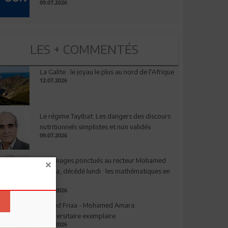
09.07.2026
LES + COMMENTÉS
La Galite : le joyau le plus au nord de l'Afrique
12.07.2026
Le régime Tayibat: Les dangers des discours
nutritionnels simplistes et non validés
09.07.2026
Hommages ponctués au recteur Mohamed
Amara, décédé lundi : les mathématiques en
deuil
03.08.2026
Ahmed Friaa - Mohamed Amara:
l’Universitaire exemplaire
04.08.2026