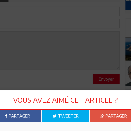
Envoyer
VOUS AVEZ AIMÉ CET ARTICLE ?
PARTAGER
TWEETER
PARTAGER
oit le jour après 22 ans. Je fais partie des optimiste et celà
de cette banque afin d'encourager les investissements