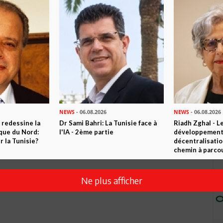
dans l'obligation morale de soutenir les nouveaux projets
d'affaires nouveaux sans passé pénal et sans passé véreux.
ue la suite suivra!!
NEWS
- 06.08.2026
NEWS
- 06.08.2026
 redessine la
Dr Sami Bahri: La Tunisie face à
Riadh Zghal - L
ique du Nord:
l'IA - 2ème partie
développement:
 la Tunisie?
décentralisatio
chemin à parcou
Ne plus afficher