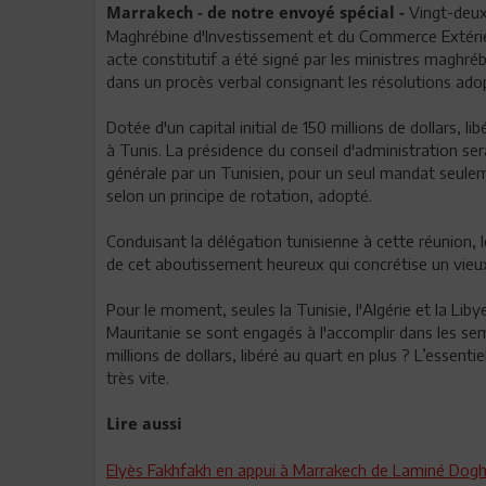
Vingt-deux 
Marrakech - de notre envoyé spécial -
Maghrébine d'Investissement et du Commerce Extérieu
acte constitutif a été signé par les ministres maghr
dans un procès verbal consignant les résolutions ado
Dotée d'un capital initial de 150 millions de dollars, li
à Tunis. La présidence du conseil d'administration ser
générale par un Tunisien, pour un seul mandat seulem
selon un principe de rotation, adopté.
Conduisant la délégation tunisienne à cette réunion, l
de cet aboutissement heureux qui concrétise un vieux
Pour le moment, seules la Tunisie, l'Algérie et la Libye
Mauritanie se sont engagés à l'accomplir dans les sem
millions de dollars, libéré au quart en plus ? L’essen
très vite.
Lire aussi
Elyès Fakhfakh en appui à Marrakech de Laminé Dogh