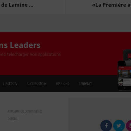
de Lamine ...
«La Première a
ons Leaders
ez télécharger nos applications
LEADERS TV
SUCCESS STORY
OPINIONS
TENDANCE
Annuaire de personnalités
Contact