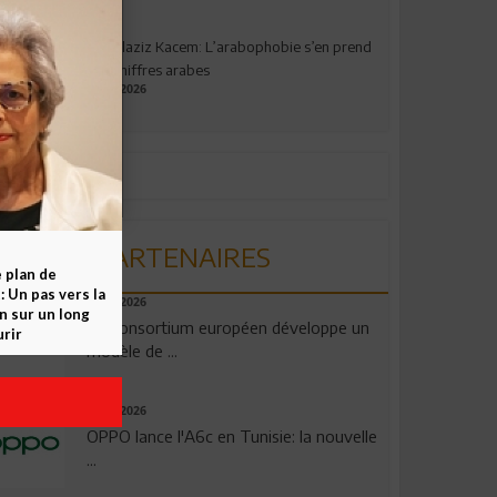
Abdelaziz Kacem: L’arabophobie s’en prend
aux chiffres arabes
09.07.2026
PARTENAIRES
e plan de
 Un pas vers la
06.08.2026
n sur un long
Un consortium européen développe un
rir
modèle de ...
04.08.2026
OPPO lance l'A6c en Tunisie: la nouvelle
...