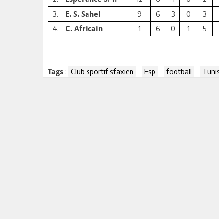
3.
9
6
3
0
3
E. S. Sahel
4.
1
6
0
1
5
C. Africain
:
Club sportif sfaxien
Esp
football
Tunis
Tags