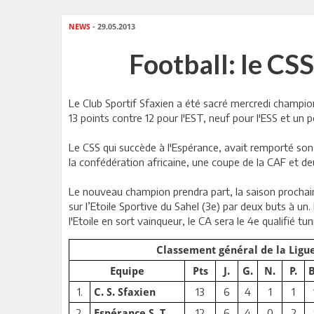
NEWS
- 29.05.2013
Football: le CS
Le Club Sportif Sfaxien a été sacré mercredi champion 
13 points contre 12 pour l'EST, neuf pour l'ESS et un p
Le CSS qui succède à l'Espérance, avait remporté son
la confédération africaine, une coupe de la CAF et d
Le nouveau champion prendra part, la saison prochain
sur l’Etoile Sportive du Sahel (3e) par deux buts à un.
l'Etoile en sort vainqueur, le CA sera le 4e qualifié t
Classement général de la Ligue
Equipe
Pts
J.
G.
N.
P.
B
1.
13
6
4
1
1
C. S. Sfaxien
2.
12
6
4
0
2
Espérance S. T.