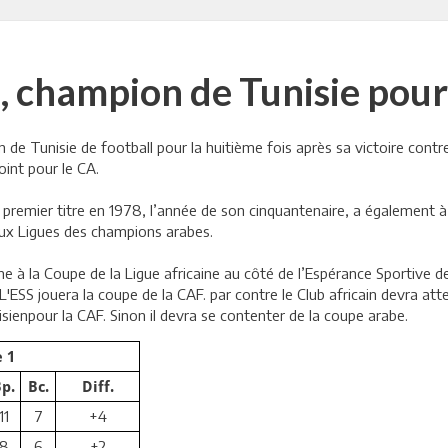
S, champion de Tunisie pour 
de Tunisie de football pour la huitième fois après sa victoire contre 
oint pour le CA.
 premier titre en 1978, l’année de son cinquantenaire, a également 
eux Ligues des champions arabes.
e à la Coupe de la Ligue africaine au côté de l’Espérance Sportive 
 L'ESS jouera la coupe de la CAF. par contre le Club africain devra atte
unisienpour la CAF. Sinon il devra se contenter de la coupe arabe.
 1
p.
Bc.
Diff.
11
7
+4
8
6
+2