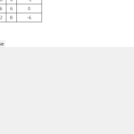
6
6
0
2
8
-6
ie