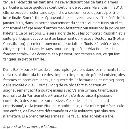
tenue à l’écart du militantisme, ne revendiquant pas de faits d’armes
particuliers, juste quelques contributions de soutien. Mais, dès fin 2010,
elle ne pouvait rester sans se joindre à ses confrères et participer à la
lutte finale. Son récit de l’épouvantable nuit vécue avec sa fille aînée le 14
janvier 2011, dans un petit appartement du centre-ville de Tunis où elles
ont trouvé refuge avec d’autres manifestants poursuivis par la police est
haletant. Le pli est pris. Elle sera alors de tous les combats : Kasbah 1 et la
suite, participant activement au lancement du «réseau Destourna (Notre
Constitution), premier mouvement associatif en Tunisie à fédérer des
citoyens partout dans le pays pour participer à la rédaction de la Loi
fondamentale». Ses économies y passent, son temps aussi, ce qui fait
tanguer sa petite famille.
Dalila Ben Mbarek Msaddek nous replonge alors dans les moments forts
de la révolution: «la force des simples citoyens», «le péril islamiste», «les
femmes en première ligne», «la guerre de l’information» et «le big-bang
de la société civile». Tout au long de ce récit fort évocateur et
soigneusement écrit à quatre mains avec Valérie Urman, talentueuse
journaliste du Parisien et de France Soir, s’entrecroisent plusieurs
combats, à des époques successives. Ceux de la fille du militant
emprisonné, de la jeune étudiante ambitieuse, de la mère qui élève seule
son enfant, de l’avocate déterminée et de la militante que plus rien
n’arrêtera. Elle prendrait les armes s’il le faut… Très agréable à lire.
Je prendrai les armes s’il le faut…