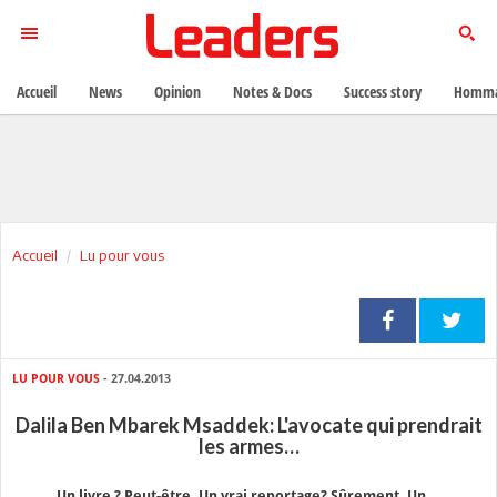
Accueil
News
Opinion
Notes & Docs
Success story
Homma
Accueil
Lu pour vous
LU POUR VOUS
- 27.04.2013
Dalila Ben Mbarek Msaddek: L'avocate qui prendrait
les armes…
Un livre ? Peut-être. Un vrai reportage? Sûrement. Un