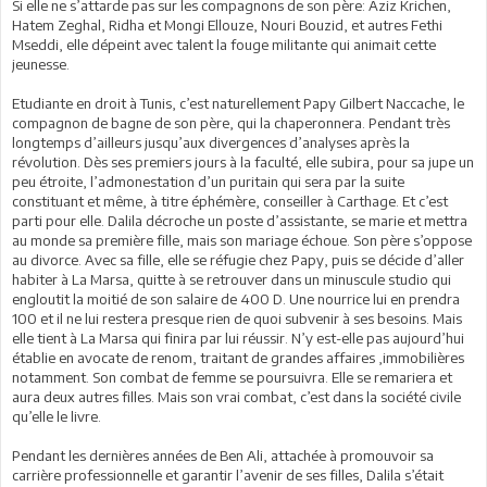
Si elle ne s’attarde pas sur les compagnons de son père: Aziz Krichen,
Hatem Zeghal, Ridha et Mongi Ellouze, Nouri Bouzid, et autres Fethi
Mseddi, elle dépeint avec talent la fouge militante qui animait cette
jeunesse.
Etudiante en droit à Tunis, c’est naturellement Papy Gilbert Naccache, le
compagnon de bagne de son père, qui la chaperonnera. Pendant très
longtemps d’ailleurs jusqu’aux divergences d’analyses après la
révolution. Dès ses premiers jours à la faculté, elle subira, pour sa jupe un
peu étroite, l’admonestation d’un puritain qui sera par la suite
constituant et même, à titre éphémère, conseiller à Carthage. Et c’est
parti pour elle. Dalila décroche un poste d’assistante, se marie et mettra
au monde sa première fille, mais son mariage échoue. Son père s’oppose
au divorce. Avec sa fille, elle se réfugie chez Papy, puis se décide d’aller
habiter à La Marsa, quitte à se retrouver dans un minuscule studio qui
engloutit la moitié de son salaire de 400 D. Une nourrice lui en prendra
100 et il ne lui restera presque rien de quoi subvenir à ses besoins. Mais
elle tient à La Marsa qui finira par lui réussir. N’y est-elle pas aujourd’hui
établie en avocate de renom, traitant de grandes affaires ,immobilières
notamment. Son combat de femme se poursuivra. Elle se remariera et
aura deux autres filles. Mais son vrai combat, c’est dans la société civile
qu’elle le livre.
Pendant les dernières années de Ben Ali, attachée à promouvoir sa
carrière professionnelle et garantir l’avenir de ses filles, Dalila s’était