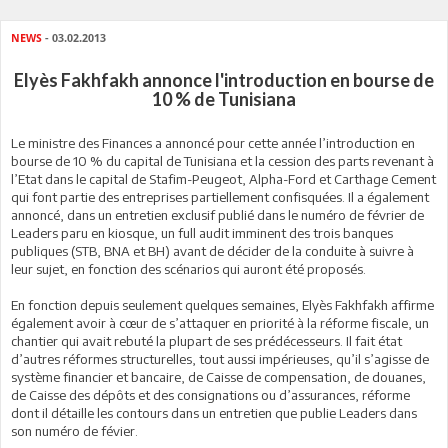
NEWS
- 03.02.2013
Elyès Fakhfakh annonce l'introduction en bourse de
10 % de Tunisiana
Le ministre des Finances a annoncé pour cette année l’introduction en
bourse de 10 % du capital de Tunisiana et la cession des parts revenant à
l’Etat dans le capital de Stafim-Peugeot, Alpha-Ford et Carthage Cement
qui font partie des entreprises partiellement confisquées. Il a également
annoncé, dans un entretien exclusif publié dans le numéro de février de
Leaders paru en kiosque, un full audit imminent des trois banques
publiques (STB, BNA et BH) avant de décider de la conduite à suivre à
leur sujet, en fonction des scénarios qui auront été proposés.
En fonction depuis seulement quelques semaines, Elyès Fakhfakh affirme
également avoir à cœur de s’attaquer en priorité à la réforme fiscale, un
chantier qui avait rebuté la plupart de ses prédécesseurs. Il fait état
d’autres réformes structurelles, tout aussi impérieuses, qu’il s’agisse de
système financier et bancaire, de Caisse de compensation, de douanes,
de Caisse des dépôts et des consignations ou d’assurances, réforme
dont il détaille les contours dans un entretien que publie Leaders dans
son numéro de févier.