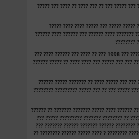
????? ??? ?????? ???? ???? ??? ??? ??? ?????
???? ?????? ??? 1982 ???????? ??????? ???????? ??
???????? ??????? ??? ????? ???? ????? ??? ??
????? ????
?? ??? ??????? ????? ????? ???? ????? ???? ????? ????????? ??? 1998 ??? ?? ???? ??? ?????? ???? ???
??? ????? ????? ???? ????? ???? ??? ???? ??? ?
???? ??????? ?? ???? ??????? ????? ????? ??
??????? ??????? . ??? ??? ???? ??????? ??????
??? ??? ????? ???? ???? ???? ???? ??? ?????? ?
???????? ?????? ??????? ????? ?? ??????? ? 
?????? ?? ??? ????? ??????? ??????? ????????
????? ?? ???? ????? ???? ???? ????? ???????? 