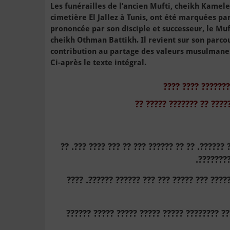
Les funérailles de l’ancien Mufti, cheikh Kamel
cimetière El Jallez à Tunis, ont été marquées p
prononcée par son disciple et successeur, le Muf
cheikh Othman Battikh. Il revient sur son parco
contribution au partage des valeurs musulmanes
Ci-après le texte intégral.
???? ???? ??????
?? ????? ??????? ?? ????
???? ????? ??? ??? ??? ??? ??? ?????? ???? ??
??? ?????
??? ????? ????? ??? ????? ????? ??? ???? ?
??? ???? ????? ???? ???? ????? ?? ??????? 