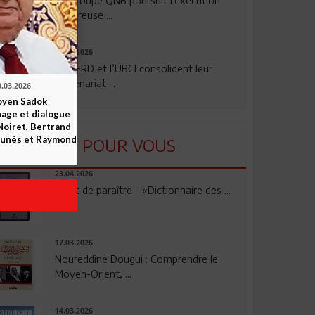
rigoureuse ...
24.07.2026
La BERD et l’UBCI consolident leur
partenariat ...
0.03.2026
yen Sadok
nage et dialogue
Noiret, Bertrand
 Funès et Raymond
LU POUR VOUS
23.04.2026
Vient de paraître - «Dictionnaire des ...
17.03.2026
Noureddine Dougui : Comprendre le
Moyen-Orient, ...
14.03.2026