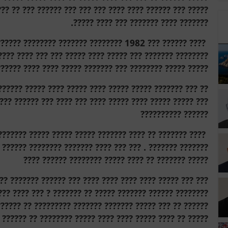
? ??? ?? ??? ??? ????? ??? ?? ??? ???? ?? ???? ??? ?????
??????? ???? ??????? ??? ???? ?????.
???? ????? ????? ??? ????? ???? ???? ?????
? ???? ????? ??????? ???? ?????? ??? ?????? ???? ??????
? ???????? ??? ??????? ????? ???? ???? ?????? ????????
????? ????? ??? ??? ????? ??? ???? ???? ?? ????? ??????
?????? ??????????
??? ??????? ??? ??? ????? ???? ?? ??????? ????? ??????
?? ?????? ??? ????? ??? ?? ??? ????? ????????? ????????
????? ??????? ?? ???? ????? ???????? ?????? ????
?????? ???? ?????? ???? ????? ??????? ??????? ?? ??????
??? ???? ?????? ?? ???????? ??????? ????????? ????? ???
? ?? ?????? ???????? ?????? ??????? ?????? ??????? ???
?? ?????? ???? ???????? ? ???? ????? ?????? ???????? ??