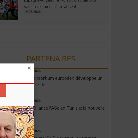
valeureux, un finaliste absent
19.07.2026
PARTENAIRES
06.08.2026
Un consortium européen développe un
modèle de ...
04.08.2026
OPPO lance l'A6c en Tunisie: la nouvelle
...
29.07.2026
Le Groupe QNB poursuit l’exécution