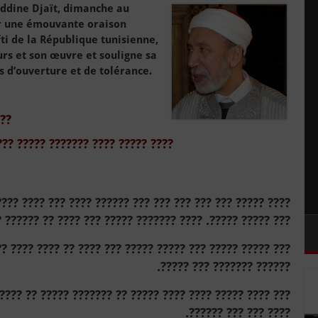
eddine Djaït, dimanche au
ar une émouvante oraison
ti de la République tunisienne,
urs et son œuvre et souligne sa
 d’ouverture et de tolérance.
???
??? ????? ??????? ???? ????? ????
? ???? ???? ??????. ?? ?? ?????? ??? ?? ??? ???? ???. ??
 ?????. ???? ??????? ????? ??? ???? ?? ?????? ????????.
? ???? ???? ?????? ??? ????? ??? ??? ?????? ??????. ????
?????? ??????? ??? ?????.
????? ?? ?????? ???????? ????? ????? ????? ????? ??????
???? ??? ??? ??????.