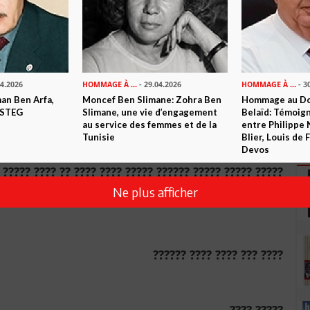
??????? ???????? ?? ?????? ???????? . ????? ??????? ???
? ????? ??????? ?????? ?? ?????? . ??? ??????? ??? ????
?? ???? ??? ????? ????? ???? ??? ?? ???? ???? ????? ????
? ?????? ?????? ?? ????? ?? ??? ??????? ???? ??? ??????
??? ??????? ??????? ????? ???? ???? ??? ???? ???? ????.
04.2026
HOMMAGE À ...
- 29.04.2026
HOMMAGE À ...
- 3
n Ben Arfa,
Moncef Ben Slimane: Zohra Ben
Hommage au Do
??? ????? ????? ?? ??????? ????????? ???????? ?????????
 STEG
Slimane, une vie d’engagement
Belaïd: Témoig
au service des femmes et de la
entre Philippe 
????? ???? ????? ??????? ?????? ?????? ???? ????? ?????
Tunisie
Blier, Louis de
???????.
Devos
???? ???? ?? ???? ????? ??? ????? ???? ??? ?????? ????.
Ne plus afficher
 ????? ??? ??? ????? ????? ?????? ?? ????? ?????? ????.
???? ??? ???? ???? ??????