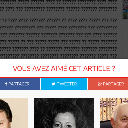
 ????? ???????? ?????? ????? ??? ??? ?????? ?? ????? ??
??? ??? ???? ????? ?????? ?????? ??? ????? ??? ???????
?? ???? ???? ?? ???????? ???? ?????? ???? ????? ???????
?? ????????? ???? ????? ????? ????? ?? ???? ???????? ??
??????? ???? ?????? ??? ?????. ??? ??????? ??????? ????
?? ????? ??? ?? ????? ????? ????????? ????? ?????? ????
???? ????? ?? ??????? ???????? ???????? ?????? ????? ?
?? ????? ??????? ???????? ???????? ???????? ?????????.
VOUS AVEZ AIMÉ CET ARTICLE ?
????? ?? ??? ???? ???? ????? ????? ????? ???? ????? ???
 ?? ??????? ?? ??????? ?????? ?? ??? ?? ?????? ????????
?? ????? ??? ????? ???? ????? ???? ?? ????? ????? ????.
PARTAGER
TWEETER
PARTAGER
?? ??? ??? ?? ?????? ??? ????? ?? ??? ???? ????? ??? ???
? ???? ??????? ?????? ????? ??????? ??? ?????? ????????
???? ??????? ??????? ??????? ?????? ????? ???? ?? ????.
??? ???? ???? ?????? ??? ??????? ??????? ??????? ??????
 ?? ????? ?????? ??????? ?? ?????? ????? ???? ?????????