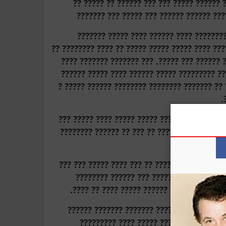
???? ???? ???????? ?????? ?? ???? ??????
???????? ??????? ?????? ???????? ??????
??? ??? ????? ???? ???? ?? ?????? ?????
????????? ??? ???????? ???? ????? ??? ???????
?????? ???? ??? ??? ??????? ??????? ?????? 
????? ??????
??????? ????? ?? ????? ??? ???
???????? ??????? ??????? ??????? ?? ???? ???
?
????? ????? ?? ????? ????? ???????? ??????? 
??? ?? ??????? ??????? ?? ???? ????? ???? ??
??????? ?????? 
??? ??? ?? ????? ?? ??? ????????? ???????? ?
???? ??? ????? ?????? ????? ??? ????? ?
???????? ?????? ?????? ?????? ?????? ???
??? ??? ????? ???? ??????? ?? ??????? ???
????? ???? ??? ????? ?????? ????? ????