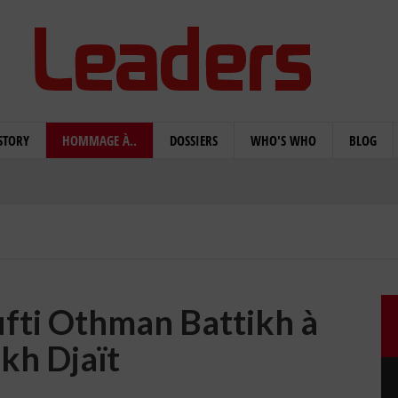
STORY
HOMMAGE À..
DOSSIERS
WHO'S WHO
BLOG
fti Othman Battikh à
kh Djaït