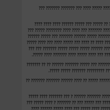
??? ????? ????? ?????? ??????? ??? ???
???????? ???? ???? ????? ???? ?? ???? ???
??????? ?????? ??? ???? ????? ????? ???? ???
????????? ??? ??? ??? ?????? ???????? ??? ??
?????? ??????? ???? ????? ?? ???? ??? ?? ????
???? ???? ???? ????? ??? ???? ????? ???? ???
???? ??????? ?????? ??????? ??????? ?? ???
?????? ?????? ?? ??? ????? ???? ???????? ????
???????? ?????? ????? ????????? ?
???? ??? ???? ??? ???? ?????? ?????? ????????
??? ??? ?? ????? ?????? ????? ????? ?? ?????
???????? ??????? ??? ???? ????? ??????? ?? ??
????? ?????? ?? ??? ??? ???? ????? ?? ???? 