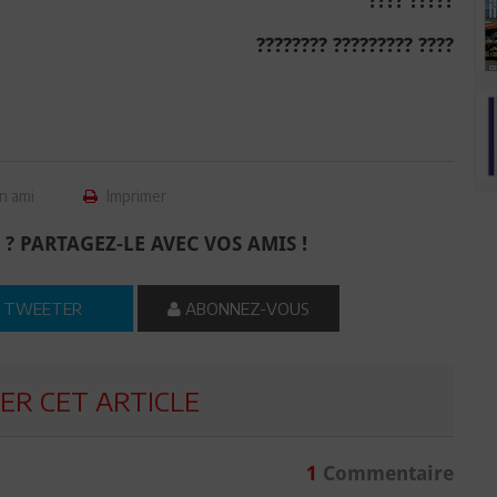
????? ????
???? ????????? ????????
n ami
Imprimer
 ? PARTAGEZ-LE AVEC VOS AMIS !
TWEETER
ABONNEZ-VOUS
R CET ARTICLE
1
Commentaire