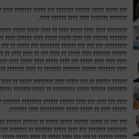
?? ??????? ???? ???? ????? ???? ??? ??????? ??????? ???
??????? ??????? ???? ???? ?????? ????.
?? ????? ????? ?? ????? ??? ????? ?????? ???? ???? ????
??? ???? ????? ??????? ??? ???? ???? ???????? ????? ???
??? ?? ??? ?????? ????? ?????? ??????? ??? ????? ??????
 ???? ?? ???? ???? ?? ???? ??? ????? ???? ??? ???? ?????
?? ???? ?????? ?????? ????? ????? ????? ??????? ??? ???
? ??????? ????? ??? ???? ????? ???? ??????? ???? ?????.
? ?? ???? ?????? ??? ????? ??????? ?????? ?? ?? ???????
? ????? ??????? ??????? ????????? ??????? ????? ?????.
 ??????? ?????? ????? ?? ???? ?????? ??????? ??????? ??
?????? ???? ?? ????? ????? ?????????? ???? ???????.
? ?????? ?????? ??????? ?????? ? ??? ??????? ???? ?????
????? ??????? ??? ????? ??? ?? ??????? ? ???? ????? ???
????? ????? ????? ???? ????? ??? ???? ????? ?????? ????