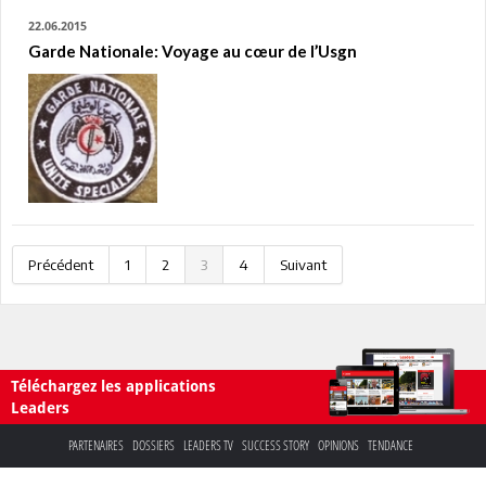
22.06.2015
Garde Nationale: Voyage au cœur de l’Usgn
Précédent
1
2
3
4
Suivant
Téléchargez les applications
Leaders
PARTENAIRES
DOSSIERS
LEADERS TV
SUCCESS STORY
OPINIONS
TENDANCE