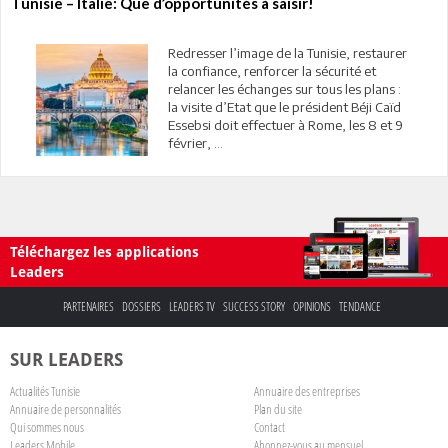
Tunisie – Italie: Que d’opportunités à saisir!
Redresser l’image de la Tunisie, restaurer
la confiance, renforcer la sécurité et
relancer les échanges sur tous les plans :
la visite d’Etat que le président Béji Caïd
Essebsi doit effectuer à Rome, les 8 et 9
février, ...
Téléchargez les applications
Leaders
PARTENAIRES
DOSSIERS
LEADERS TV
SUCCESS STORY
OPINIONS
TENDANCE
SUR LEADERS
Actualités Tunisie
Annuaire des entreprises
Annuaire de personnalités
Plan du site
Qui sommes nous
Contact
Leaders Mobile
Abonnez-vous au mensuel