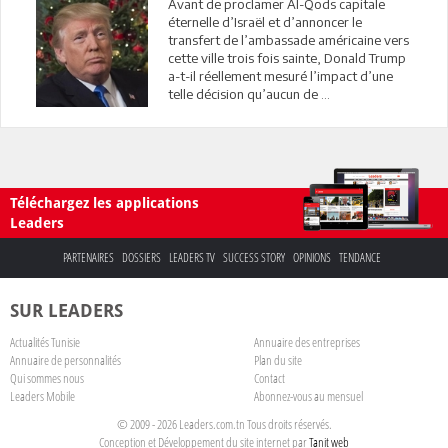
Avant de proclamer Al-Qods capitale
éternelle d’Israël et d’annoncer le
transfert de l’ambassade américaine vers
cette ville trois fois sainte, Donald Trump
a-t-il réellement mesuré l’impact d’une
telle décision qu’aucun de ...
Téléchargez les applications
Leaders
PARTENAIRES
DOSSIERS
LEADERS TV
SUCCESS STORY
OPINIONS
TENDANCE
SUR LEADERS
Actualités Tunisie
Annuaire des entreprises
Annuaire de personnalités
Plan du site
Qui sommes nous
Contact
Leaders Mobile
Abonnez-vous au mensuel
© 2009 - 2026 Leaders.com.tn Tous droits réservés.
Conception et Développement du site internet par
Tanit web