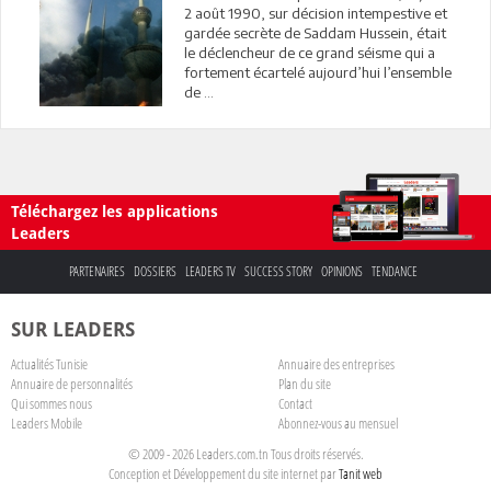
2 août 1990, sur décision intempestive et
gardée secrète de Saddam Hussein, était
le déclencheur de ce grand séisme qui a
fortement écartelé aujourd’hui l’ensemble
de ...
Téléchargez les applications
Leaders
PARTENAIRES
DOSSIERS
LEADERS TV
SUCCESS STORY
OPINIONS
TENDANCE
SUR LEADERS
Actualités Tunisie
Annuaire des entreprises
Annuaire de personnalités
Plan du site
Qui sommes nous
Contact
Leaders Mobile
Abonnez-vous au mensuel
© 2009 - 2026 Leaders.com.tn Tous droits réservés.
Conception et Développement du site internet par
Tanit web