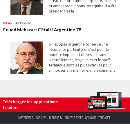
Juriste de formation, longtemps ministre
et ambassadeur sous Bourguiba, il a été
président de la ...
NEWS
- 30.11.2022
Foued Mebazaa: C’était l’Argentine 78
Si l’épopée argentine conserve une
résonance particulière, c’est pour le
nombre important de ses artisans.
Naturellement, les joueurs et le staff
technique sont les plus indiqués pour
s’imposer à la mémoire, mais comment ...
Téléchargez les applications
Leaders
PARTENAIRES
DOSSIERS
LEADERS TV
SUCCESS STORY
OPINIONS
TENDANCE